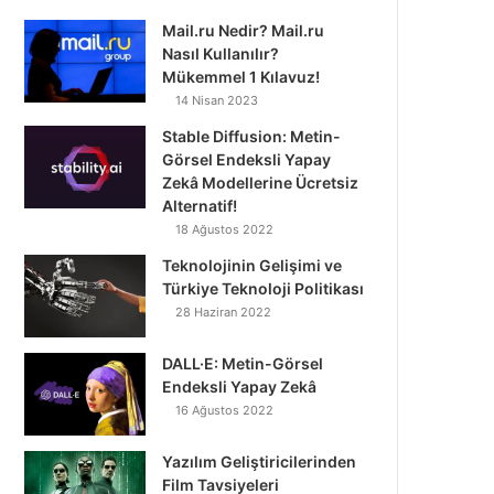
Mail.ru Nedir? Mail.ru
Nasıl Kullanılır?
Mükemmel 1 Kılavuz!
14 Nisan 2023
Stable Diffusion: Metin-
Görsel Endeksli Yapay
Zekâ Modellerine Ücretsiz
Alternatif!
18 Ağustos 2022
Teknolojinin Gelişimi ve
Türkiye Teknoloji Politikası
28 Haziran 2022
DALL·E: Metin-Görsel
Endeksli Yapay Zekâ
16 Ağustos 2022
Yazılım Geliştiricilerinden
Film Tavsiyeleri