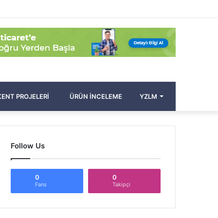
Facebook
Twitter
Pinterest
YouTube
Instagram
Kayıt
Rastgele
Kenar
Arama
Ol
Makale
Bölmesi
yap
...
ENT PROJELERI
ÜRÜN İNCELEME
YZLM
Follow Us
0
0
Fans
Takipçi