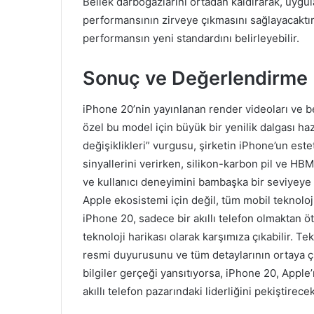
Bellek darboğazlarını ortadan kaldırarak, uygul
performansının zirveye çıkmasını sağlayacaktır
performansın yeni standardını belirleyebilir.
Sonuç ve Değerlendirme
iPhone 20’nin yayınlanan render videoları ve b
özel bu model için büyük bir yenilik dalgası ha
değişiklikleri” vurgusu, şirketin iPhone’un est
sinyallerini verirken, silikon-karbon pil ve HBM
ve kullanıcı deneyimini bambaşka bir seviyeye t
Apple ekosistemi için değil, tüm mobil teknoloji
iPhone 20, sadece bir akıllı telefon olmaktan ö
teknoloji harikası olarak karşımıza çıkabilir. T
resmi duyurusunu ve tüm detaylarının ortaya çık
bilgiler gerçeği yansıtıyorsa, iPhone 20, Apple
akıllı telefon pazarındaki liderliğini pekiştirecek