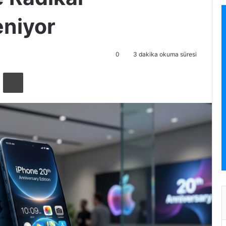
eniyor
0
3 dakika okuma süresi
ta ile paylaş
Yazdır