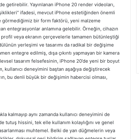
e getirebilir. Yayınlanan iPhone 20 render videoları,
şiklikleri” ifadesi, mevcut iPhone estetiğinden önemli
nce görmediğimiz bir form faktörü, yeni malzeme
açan entegrasyonlar anlamına gelebilir. Örneğin, cihazın
r profil veya ekranın çerçevelerle tamamen bütünleştiği
dülünün yerleşimi ve tasarımı da radikal bir değişime
mamen entegre edilmiş, dışa çıkıntı yapmayan bir kamera
şlevsel tasarım felsefesinin, iPhone 20’de yeni bir boyut
m, kullanıcı deneyimini baştan aşağıya değiştirecek
rın, bu denli büyük bir değişimin habercisi olması,
akla kalmayıp aynı zamanda kullanıcı deneyimini de
e tutuş hissini, tek elle kullanım kolaylığını ve genel
asarlanması muhtemel. Belki de yan düğmelerin veya
iklikler, dokunsal geri bildirim sağlayan entegre tuşlar