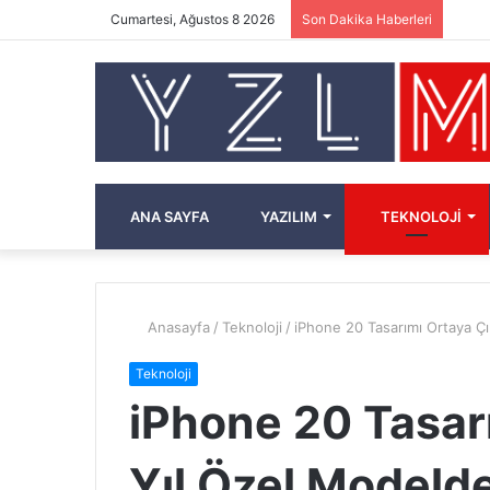
Cumartesi, Ağustos 8 2026
Son Dakika Haberleri
ANA SAYFA
YAZILIM
TEKNOLOJI
Anasayfa
/
Teknoloji
/
iPhone 20 Tasarımı Ortaya Çı
Teknoloji
iPhone 20 Tasarı
Yıl Özel Modelde