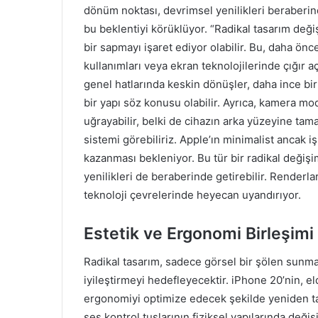
dönüm noktası, devrimsel yenilikleri beraberind
bu beklentiyi körüklüyor. “Radikal tasarım deği
bir sapmayı işaret ediyor olabilir. Bu, daha ö
kullanımları veya ekran teknolojilerinde çığır 
genel hatlarında keskin dönüşler, daha ince bi
bir yapı söz konusu olabilir. Ayrıca, kamera mo
uğrayabilir, belki de cihazın arka yüzeyine ta
sistemi görebiliriz. Apple’ın minimalist ancak i
kazanması bekleniyor. Bu tür bir radikal değişi
yenilikleri de beraberinde getirebilir. Renderla
teknoloji çevrelerinde heyecan uyandırıyor.
Estetik ve Ergonomi Birleşimi
Radikal tasarım, sadece görsel bir şölen sunm
iyileştirmeyi hedefleyecektir. iPhone 20’nin, eld
ergonomiyi optimize edecek şekilde yeniden t
ses kontrol tuşlarının fiziksel yapılarında değiş