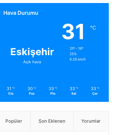
Hava Durumu
31
℃
Eskişehir
31º - 19º
25%
6.26 km/h
Açık hava
31
30
33
33
33
℃
℃
℃
℃
℃
Cts
Paz
Pts
Sal
Çar
Popüler
Son Eklenen
Yorumlar