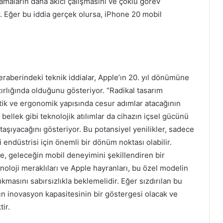
amaların daha akıcı çalışmasını ve çoklu görev
. Eğer bu iddia gerçek olursa, iPhone 20 mobil
eraberindeki teknik iddialar, Apple’ın 20. yıl dönümüne
zırlığında olduğunu gösteriyor. “Radikal tasarım
etik ve ergonomik yapısında cesur adımlar atacağının
 bellek gibi teknolojik atılımlar da cihazın içsel gücünü
aşıyacağını gösteriyor. Bu potansiyel yenilikler, sadece
 endüstrisi için önemli bir dönüm noktası olabilir.
te, geleceğin mobil deneyimini şekillendiren bir
eknoloji meraklıları ve Apple hayranları, bu özel modelin
masını sabırsızlıkla beklemelidir. Eğer sızdırılan bu
’ın inovasyon kapasitesinin bir göstergesi olacak ve
tir.