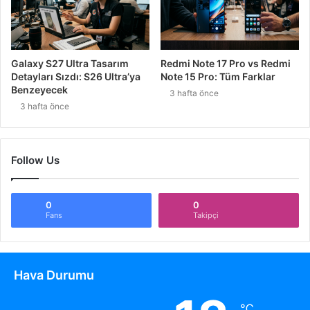
Galaxy S27 Ultra Tasarım
Redmi Note 17 Pro vs Redmi
Detayları Sızdı: S26 Ultra’ya
Note 15 Pro: Tüm Farklar
Benzeyecek
3 hafta önce
3 hafta önce
Follow Us
0
0
Fans
Takipçi
Hava Durumu
℃