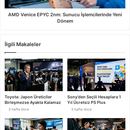
AMD Venice EPYC 2nm: Sunucu İşlemcilerinde Yeni
Dönem
İlgili Makaleler
Toyota: Japon Üreticiler
Sony’den Seçili Hesaplara 1
Birleşmezse Ayakta Kalamaz
Yıl Ücretsiz PS Plus
3 hafta önce
3 hafta önce