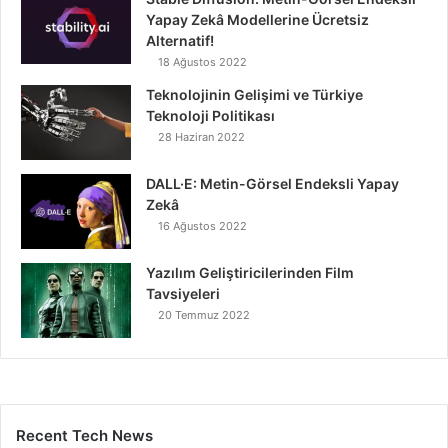
Yapay Zekâ Modellerine Ücretsiz
Alternatif!
18 Ağustos 2022
Teknolojinin Gelişimi ve Türkiye
Teknoloji Politikası
28 Haziran 2022
DALL·E: Metin-Görsel Endeksli Yapay
Zekâ
16 Ağustos 2022
Yazılım Geliştiricilerinden Film
Tavsiyeleri
20 Temmuz 2022
Recent Tech News