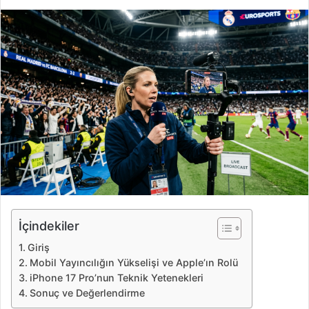
i
r
e
-
p
o
s
t
a
g
ö
n
d
e
İçindekiler
r
Giriş
m
Mobil Yayıncılığın Yükselişi ve Apple’ın Rolü
e
iPhone 17 Pro’nun Teknik Yetenekleri
k
Sonuç ve Değerlendirme