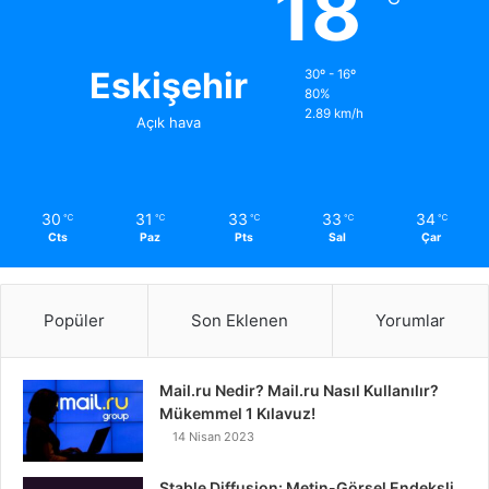
18
Eskişehir
30º - 16º
80%
2.89 km/h
Açık hava
30
31
33
33
34
℃
℃
℃
℃
℃
Cts
Paz
Pts
Sal
Çar
Popüler
Son Eklenen
Yorumlar
Mail.ru Nedir? Mail.ru Nasıl Kullanılır?
Mükemmel 1 Kılavuz!
14 Nisan 2023
Stable Diffusion: Metin-Görsel Endeksli