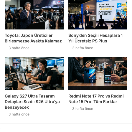
Toyota: Japon Üreticiler
Sony’den Seçili Hesaplara 1
Birleşmezse Ayakta Kalamaz
Yıl Ücretsiz PS Plus
3 hafta önce
3 hafta önce
Galaxy S27 Ultra Tasarım
Redmi Note 17 Pro vs Redmi
Detayları Sızdı: S26 Ultra’ya
Note 15 Pro: Tüm Farklar
Benzeyecek
3 hafta önce
3 hafta önce