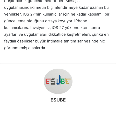
erişilebilirlik güncellemelerinden Mesajlar
uygulamasındaki metin biçimlendirmeye kadar uzanan bu
yenilikler, iOS 27’nin kullanıcılar için ne kadar kapsamlı bir
güncelleme olduğunu ortaya koyuyor. iPhone
kullanıcılarına tavsiyemiz, iOS 27 yüklendikten sonra
ayarları ve uygulamaları dikkatlice keşfetmeleri; çünkü en
faydalı özellikler büyük ihtimalle tanıtım sahnesinde hiç
görünmemiş olanlardır.
ESUBE
W
e