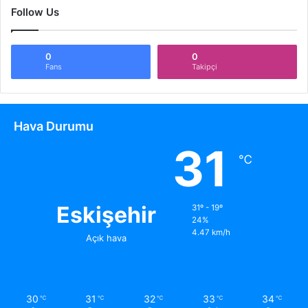
Follow Us
0
0
Fans
Takipçi
Hava Durumu
31
℃
Eskişehir
31º - 19º
24%
4.47 km/h
Açık hava
30
31
32
33
34
℃
℃
℃
℃
℃