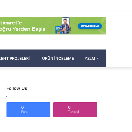
Facebook
Twitter
Pinterest
YouTube
Instagram
Kayıt
Rastgele
Kenar
Arama
Ol
Makale
Bölmesi
yap
...
ENT PROJELERI
ÜRÜN İNCELEME
YZLM
Follow Us
0
0
Fans
Takipçi