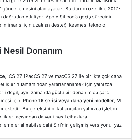
klarına göre 2019 ve öncesine ait Intel tabanlı MacBook,
 güncellemesini alamayacak. Bu durum özellikle 2017-
rı doğrudan etkiliyor. Apple Silicon’a geçiş sürecinin
el mimarisi için uzatılan desteği kesmesi teknoloji
ni Nesil Donanım
nce
, iOS 27, iPadOS 27 ve macOS 27 ile birlikte çok daha
elliklerin tamamından yararlanabilmek için yalnızca
rli değil; aynı zamanda güçlü bir donanım da şart.
ilmesi için
iPhone 16 serisi veya daha yeni modeller
,
M
ektedir. Bu gereksinim, kullanıcıları yalnızca işletim
likleri açısından da yeni nesil cihazlara
lemeler alınabilse dahi Siri’nin gelişmiş versiyonu, yaz