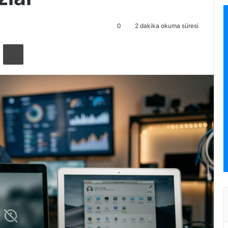
0
2 dakika okuma süresi
ta ile paylaş
Yazdır