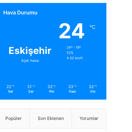
Hava Durumu
24
℃
Eskişehir
24º - 19º
52%
4.02 km/h
Açık hava
22
31
32
33
32
℃
℃
℃
℃
℃
Sal
Çar
Per
Cum
Cts
Popüler
Son Eklenen
Yorumlar