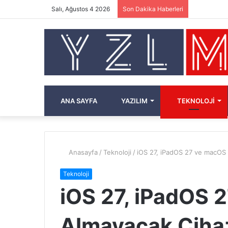
Salı, Ağustos 4 2026
Son Dakika Haberleri
ANA SAYFA
YAZILIM
TEKNOLOJI
Anasayfa
/
Teknoloji
/
iOS 27, iPadOS 27 ve macOS 
Teknoloji
iOS 27, iPadOS 
Almayacak Ciha