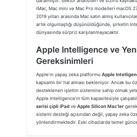
daralmıştır. Sektör analistleri ve sızıntı kayna
iMac, Mac mini ve Mac Pro modelleri macOS 27
2019 yılları arasında Mac satın almış kullanıcıla
artık olgunlaştığı düşünüldüğünde, şirketin Int
dünyasında sürpriz karşılanmayacaktır.
Apple Intelligence ve Ye
Gereksinimleri
Apple’ın yapay zeka platformu
Apple Intellige
kapsamlı bir hal alması bekleniyor. Ancak bu öz
desteklenen işletim sistemine sahip olmak yete
Apple Intelligence’ın tüm kapasitesiyle çalışab
serisi çipli iPad
ve
Apple Silicon Mac’ler
gerekm
sistemi desteği açısından değil, yapay zeka özel
yönlendirmektedir. Eski cihazlarda temel güncel