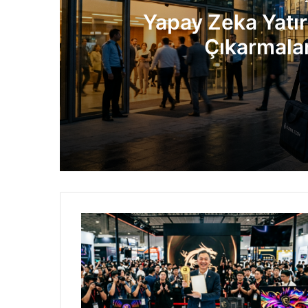
Yapay Zeka Yatır
Çıkarmalar
2 gün önce
Yapay Zeka Yatırımları Patlarken İşten 
5 gün önce
Intel Dev Çipler İçin Kritik Engeli Aştı
5 gün önce
Yeni Nesil Opel Corsa 2027’de Geliyor: 