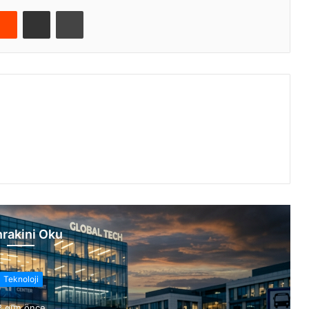
Reddit
E-Posta ile paylaş
Yazdır
rakini Oku
Teknoloji
2 gün önce