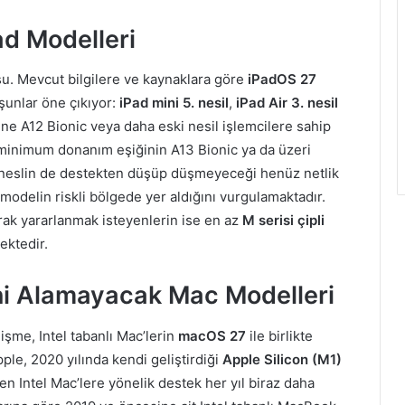
d Modelleri
u. Mevcut bilgilere ve kaynaklara göre
iPadOS 27
unlar öne çıkıyor:
iPad mini 5. nesil
,
iPad Air 3. nesil
ine A12 Bionic veya daha eski nesil işlemcilere sahip
i minimum donanım eşiğinin A13 Bionic ya da üzeri
9. neslin de destekten düşüp düşmeyeceği henüz netlik
 modelin riskli bölgede yer aldığını vurgulamaktadır.
arak yararlanmak isteyenlerin ise en az
M serisi çipli
ektedir.
i Alamayacak Mac Modelleri
lişme, Intel tabanlı Mac’lerin
macOS 27
ile birlikte
ple, 2020 yılında kendi geliştirdiği
Apple Silicon (M1)
en Intel Mac’lere yönelik destek her yıl biraz daha