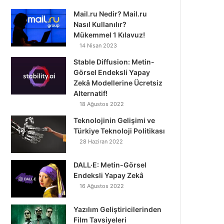
Mail.ru Nedir? Mail.ru
Nasıl Kullanılır?
Mükemmel 1 Kılavuz!
14 Nisan 2023
Stable Diffusion: Metin-
Görsel Endeksli Yapay
Zekâ Modellerine Ücretsiz
Alternatif!
18 Ağustos 2022
Teknolojinin Gelişimi ve
Türkiye Teknoloji Politikası
28 Haziran 2022
DALL·E: Metin-Görsel
Endeksli Yapay Zekâ
16 Ağustos 2022
Yazılım Geliştiricilerinden
Film Tavsiyeleri