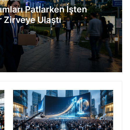
ımları Patlarken İşten
 Zirveye Ulaştı
Çıkarmalar Zirveye Ulaştı
: 24x Paketleme
İşte Detaylar