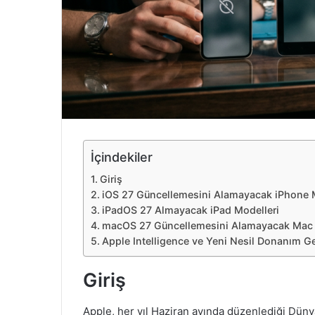
e
k
İçindekiler
Giriş
iOS 27 Güncellemesini Alamayacak iPhone M
iPadOS 27 Almayacak iPad Modelleri
macOS 27 Güncellemesini Alamayacak Mac 
Apple Intelligence ve Yeni Nesil Donanım Ge
Giriş
Apple, her yıl Haziran ayında düzenlediği Düny