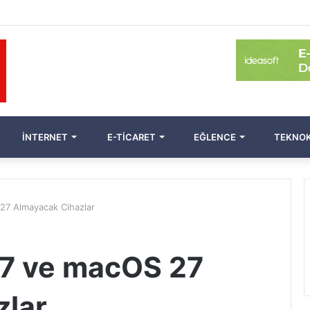
İNTERNET
E-TICARET
EĞLENCE
TEKNOK
27 Almayacak Cihazlar
27 ve macOS 27
zlar