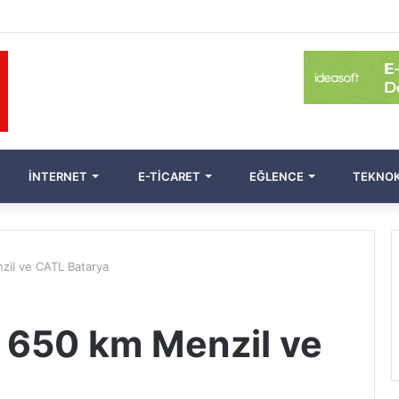
İNTERNET
E-TICARET
EĞLENCE
TEKNOK
zil ve CATL Batarya
: 650 km Menzil ve