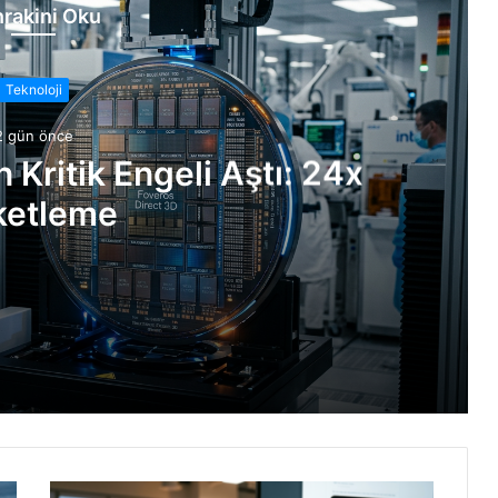
rakini Oku
Teknoloji
2 gün önce
n Kritik Engeli Aştı: 24x
ketleme
: 24x Paketleme
İşte Detaylar