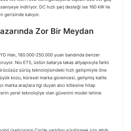
aniyeye indiriyor. DC hızlı şarj desteği ise 160 kW ile
ın gerisinde kalıyor.
Pazarında Zor Bir Meydan
. BYD Han, 180.000-250.000 yuan bandında benzer
ruyor. Nio ET5, üstün batarya takas altyapısıyla farklı
rücüsüz sürüş teknolojisindeki hızlı gelişimiyle öne
üyük kozu, küresel marka güvencesi, gelişmiş kalite
 marka araçlara ilgi duyan alıcı kitlesine hitap
ilerin yerel teknolojiye olan güvenini model lehine
il üreticisinin Çin’de varlığını sürdürmek için attığı