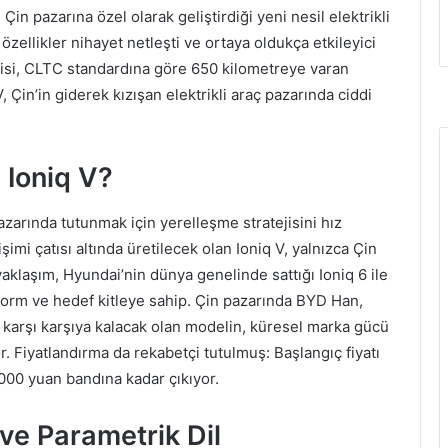
in pazarına özel olarak geliştirdiği yeni nesil elektrikli
zellikler nihayet netleşti ve ortaya oldukça etkileyici
ojisi, CLTC standardına göre 650 kilometreye varan
 Çin’in giderek kızışan elektrikli araç pazarında ciddi
 Ioniq V?
azarında tutunmak için yerelleşme stratejisini hız
i çatısı altında üretilecek olan Ioniq V, yalnızca Çin
yaklaşım, Hyundai’nin dünya genelinde sattığı Ioniq 6 ile
atform ve hedef kitleye sahip. Çin pazarında BYD Han,
e karşı karşıya kalacak olan modelin, küresel marka gücü
or. Fiyatlandırma da rekabetçi tutulmuş: Başlangıç fiyatı
.000 yuan bandına kadar çıkıyor.
ve Parametrik Dil