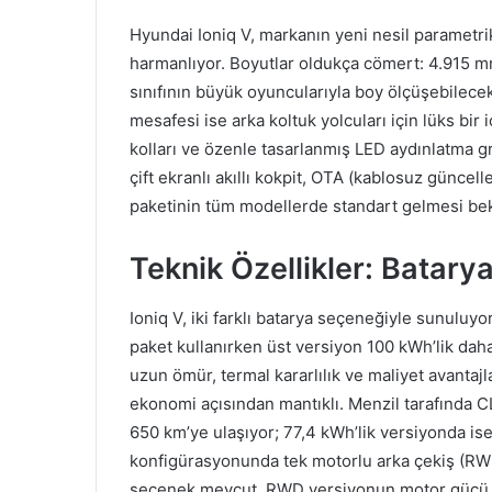
Hyundai Ioniq V, markanın yeni nesil parametrik
harmanlıyor. Boyutlar oldukça cömert: 4.915 m
sınıfının büyük oyuncularıyla boy ölçüşebilecek
mesafesi ise arka koltuk yolcuları için lüks bi
kolları ve özenle tasarlanmış LED aydınlatma gru
çift ekranlı akıllı kokpit, OTA (kablosuz günc
paketinin tüm modellerde standart gelmesi bek
Teknik Özellikler: Batary
Ioniq V, iki farklı batarya seçeneğiyle sunuluy
paket kullanırken üst versiyon 100 kWh’lik daha
uzun ömür, termal kararlılık ve maliyet avantaj
ekonomi açısından mantıklı. Menzil tarafında C
650 km’ye ulaşıyor; 77,4 kWh’lik versiyonda is
konfigürasyonunda tek motorlu arka çekiş (RWD
seçenek mevcut. RWD versiyonun motor gücü