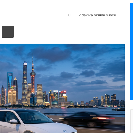
0
2 dakika okuma süresi
ta ile paylaş
Yazdır