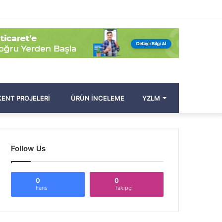
Facebook
Twitter
Pinterest
YouTube
Instagram
Kayıt
Rastgele
Kenar
Arama
Ol
Makale
Bölmesi
yap
...
ENT PROJELERI
ÜRÜN İNCELEME
YZLM
Follow Us
0
0
Fans
Takipçi