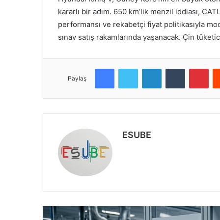
kararlı bir adım. 650 km’lik menzil iddiası, CATL
performansı ve rekabetçi fiyat politikasıyla mode
sınav satış rakamlarında yaşanacak. Çin tüketic
Facebook
Twitter
LinkedIn
Tumblr
Pinterest
Paylaş
ESUBE
W
e
b
s
i
t