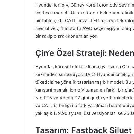
Hyundai Ioniq V, Güney Koreli otomotiv devinin Ç
fastback modeli. Uzun süredir beklenen teknik ö
bir tablo çıktı: CATL imzalı LFP batarya teknol
menzil ve çift motorlu AWD seçeneğiyle Ioniq V,
bir rakip olarak konumlanıyor.
Çin’e Özel Strateji: Neden
Hyundai, küresel elektrikli araç yarışında Çin p
kesmeden sürdürüyor. BAIC-Hyundai ortak girişim
tüketicisine yönelik tasarlanmış bir model. Bu 
karıştırılmamalı; Ioniq V tamamen farklı bir pl
Nio ET5 ve Xpeng P7 gibi güçlü yerli rakiplerl
ve CATL iş birliği ile fark yaratması hedefleniy
yaklaşık 179.900 yuan, üst versiyonlar ise 250
Tasarım: Fastback Siluet 