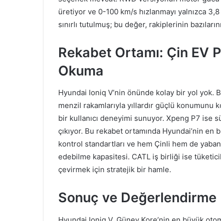
üretiyor ve 0-100 km/s hızlanmayı yalnızca 3,8 s
sınırlı tutulmuş; bu değer, rakiplerinin bazıların
Rekabet Ortamı: Çin EV 
Okuma
Hyundai Ioniq V’nin önünde kolay bir yol yok
menzil rakamlarıyla yıllardır güçlü konumunu ko
bir kullanıcı deneyimi sunuyor. Xpeng P7 ise sü
çıkıyor. Bu rekabet ortamında Hyundai’nin en b
kontrol standartları ve hem Çinli hem de yabancı
edebilme kapasitesi. CATL iş birliği ise tüketic
çevirmek için stratejik bir hamle.
Sonuç ve Değerlendirme
Hyundai Ioniq V, Güney Kore’nin en büyük otomob