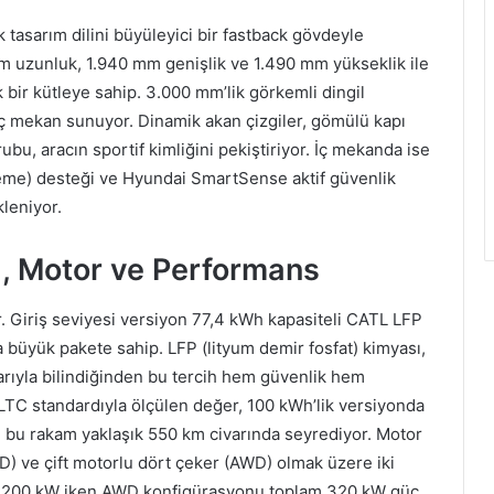
 tasarım dilini büyüleyici bir fastback gövdeyle
m uzunluk, 1.940 mm genişlik ve 1.490 mm yükseklik ile
 bir kütleye sahip. 3.000 mm’lik görkemli dingil
r iç mekan sunuyor. Dinamik akan çizgiler, gömülü kapı
bu, aracın sportif kimliğini pekiştiriyor. İç mekanda ise
elleme) desteği ve Hyundai SmartSense aktif güvenlik
leniyor.
a, Motor ve Performans
or. Giriş seviyesi versiyon 77,4 kWh kapasiteli CATL LFP
 büyük pakete sahip. LFP (lityum demir fosfat) kimyası,
larıyla bilindiğinden bu tercih hem güvenlik hem
LTC standardıyla ölçülen değer, 100 kWh’lik versiyonda
e bu rakam yaklaşık 550 km civarında seyrediyor. Motor
) ve çift motorlu dört çeker (AWD) olmak üzere iki
 200 kW iken AWD konfigürasyonu toplam 320 kW güç