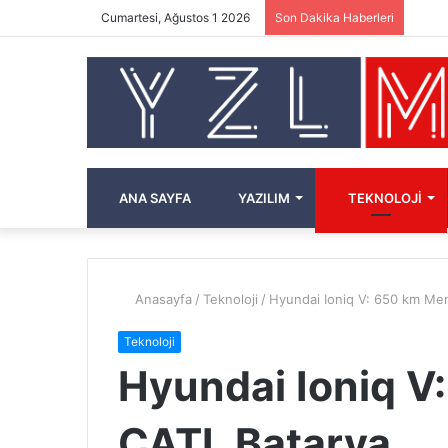
Cumartesi, Ağustos 1 2026
Son Dakika Haberleri
ANA SAYFA
YAZILIM
TEKNOLOJI
Anasayfa
/
Teknoloji
/
Hyundai Ioniq V: 650 km Men
Teknoloji
Hyundai Ioniq V
CATL Batarya