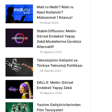
Mail.ru Nedir? Mail.ru
Nasıl Kullanılır?
Mükemmel 1 Kılavuz!
14 Nisan 2023
Stable Diffusion: Metin-
Görsel Endeksli Yapay
Zekâ Modellerine Ücretsiz
Alternatif!
18 Ağustos 2022
Teknolojinin Gelişimi ve
Türkiye Teknoloji Politikası
28 Haziran 2022
DALL·E: Metin-Görsel
Endeksli Yapay Zekâ
16 Ağustos 2022
Yazılım Geliştiricilerinden
Film Tavsiyeleri