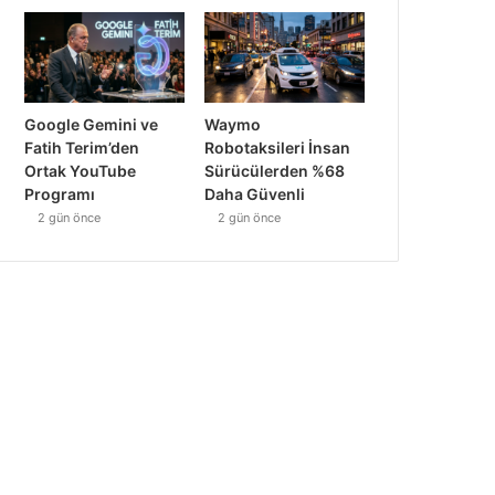
Google Gemini ve
Waymo
Fatih Terim’den
Robotaksileri İnsan
Ortak YouTube
Sürücülerden %68
Programı
Daha Güvenli
2 gün önce
2 gün önce