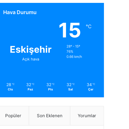
Hava Durumu
15
℃
Eskişehir
28º - 15º
76%
0.66 km/h
Açık hava
28
32
32
32
34
℃
℃
℃
℃
℃
Cts
Paz
Pts
Sal
Çar
Popüler
Son Eklenen
Yorumlar