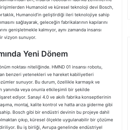
 girişimlerden Humanoid ve küresel teknoloji devi Bosch,
 ortaklık, Humanoid’in geliştirdiği ileri teknolojiye sahip
masını sağlayarak, geleceğin fabrikalarının kapılarını
rını genişletmekle kalmıyor, aynı zamanda insansı
bir vizyon sunuyor.
nımında Yeni Dönem
dönüm noktası niteliğinde. HMND 01 insansı robotu,
an benzeri yetenekleri ve hareket kabiliyetleri
özümler sunuyor. Bu durum, özellikle karmaşık ve
 yanında veya onunla etkileşimli bir şekilde
şaret ediyor. Sanayi 4.0 ve akıllı fabrika konseptlerinin
şıma, montaj, kalite kontrol ve hatta arıza giderme gibi
sahip. Bosch gibi bir endüstri devinin bu projeye dahil
lmaktan çıkıp, küresel ölçekte uygulanabilir bir çözüme
riliyor. Bu iş birliği, Avrupa genelinde endüstriyel