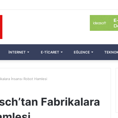
İNTERNET
E-TICARET
EĞLENCE
TEKNOK
kalara İnsansı Robot Hamlesi
ch’tan Fabrikalara
amlesi