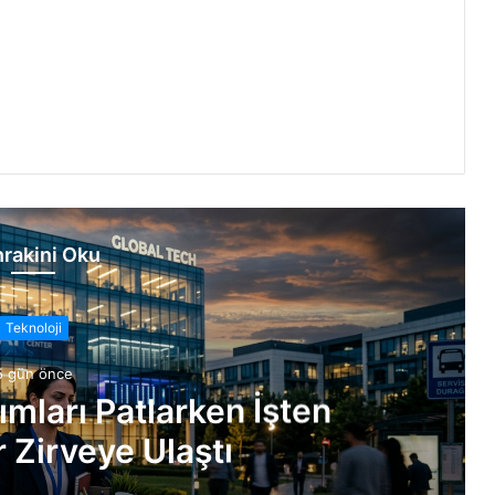
rakini Oku
Teknoloji
5 gün önce
ımları Patlarken İşten
 Zirveye Ulaştı