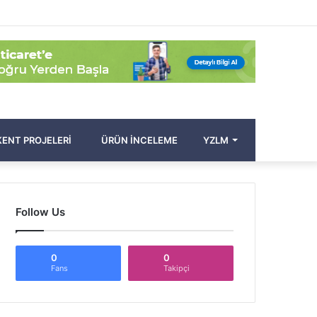
Facebook
Twitter
Pinterest
YouTube
Instagram
Kayıt
Rastgele
Kenar
Arama
Ol
Makale
Bölmesi
yap
...
ENT PROJELERI
ÜRÜN İNCELEME
YZLM
Follow Us
0
0
Fans
Takipçi