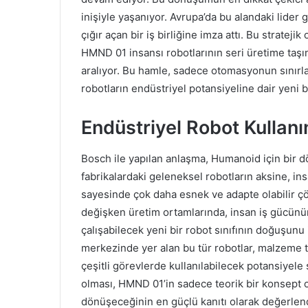
inişiyle yaşanıyor. Avrupa’da bu alandaki lider
çığır açan bir iş birliğine imza attı. Bu stratejik
HMND 01 insansı robotlarının seri üretime taşın
aralıyor. Bu hamle, sadece otomasyonun sınırla
robotların endüstriyel potansiyeline dair yeni 
Endüstriyel Robot Kulla
Bosch ile yapılan anlaşma, Humanoid için bir 
fabrikalardaki geleneksel robotların aksine, ins
sayesinde çok daha esnek ve adapte olabilir ç
değişken üretim ortamlarında, insan iş gücünün
çalışabilecek yeni bir robot sınıfının doğuşunu i
merkezinde yer alan bu tür robotlar, malzeme ta
çeşitli görevlerde kullanılabilecek potansiyele 
olması, HMND 01’in sadece teorik bir konsept o
dönüşeceğinin en güçlü kanıtı olarak değerlendi