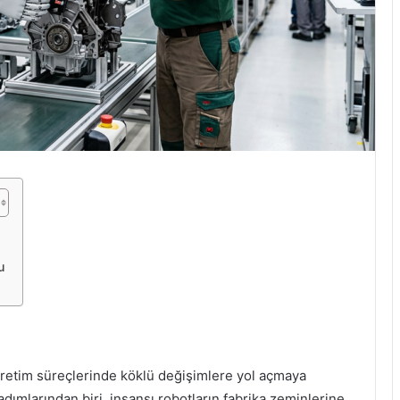
u
üretim süreçlerinde köklü değişimlere yol açmaya
ımlarından biri, insansı robotların fabrika zeminlerine