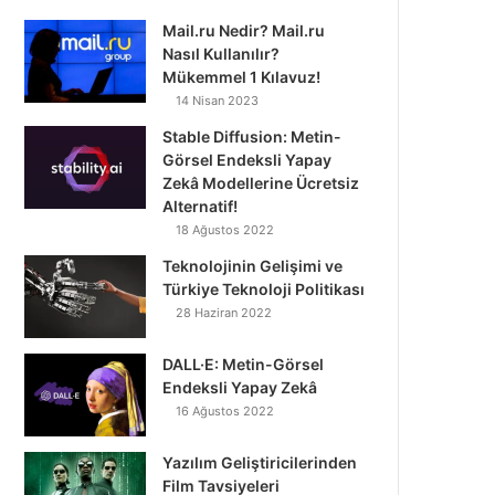
Mail.ru Nedir? Mail.ru
Nasıl Kullanılır?
Mükemmel 1 Kılavuz!
14 Nisan 2023
Stable Diffusion: Metin-
Görsel Endeksli Yapay
Zekâ Modellerine Ücretsiz
Alternatif!
18 Ağustos 2022
Teknolojinin Gelişimi ve
Türkiye Teknoloji Politikası
28 Haziran 2022
DALL·E: Metin-Görsel
Endeksli Yapay Zekâ
16 Ağustos 2022
Yazılım Geliştiricilerinden
Film Tavsiyeleri