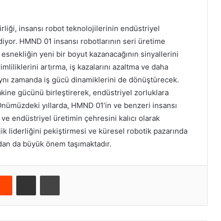
liği, insansı robot teknolojilerinin endüstriyel
diyor. HMND 01 insansı robotlarının seri üretime
snekliğin yeni bir boyut kazanacağının sinyallerini
mliliklerini artırma, iş kazalarını azaltma ve daha
aynı zamanda iş gücü dinamiklerini de dönüştürecek.
akine gücünü birleştirerek, endüstriyel zorluklara
Önümüzdeki yıllarda, HMND 01’in ve benzeri insansı
k ve endüstriyel üretimin çehresini kalıcı olarak
ojik liderliğini pekiştirmesi ve küresel robotik pazarında
dan da büyük önem taşımaktadır.
Reddit
E-Posta ile paylaş
Yazdır