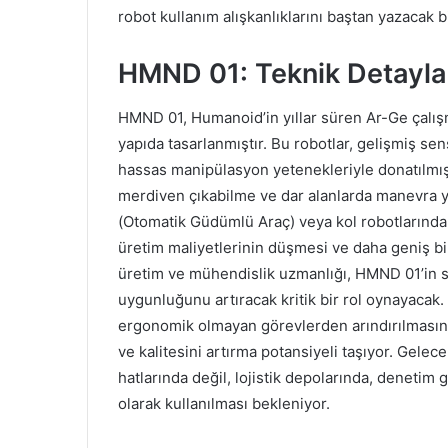
robot kullanım alışkanlıklarını baştan yazacak b
HMND 01: Teknik Detayla
HMND 01, Humanoid’in yıllar süren Ar-Ge çalışm
yapıda tasarlanmıştır. Bu robotlar, gelişmiş sen
hassas manipülasyon yetenekleriyle donatılmışt
merdiven çıkabilme ve dar alanlarda manevra ya
(Otomatik Güdümlü Araç) veya kol robotlarından
üretim maliyetlerinin düşmesi ve daha geniş bi
üretim ve mühendislik uzmanlığı, HMND 01’in sağ
uygunluğunu artıracak kritik bir rol oynayacak. B
ergonomik olmayan görevlerden arındırılmasına
ve kalitesini artırma potansiyeli taşıyor. Gele
hatlarında değil, lojistik depolarında, denetim
olarak kullanılması bekleniyor.