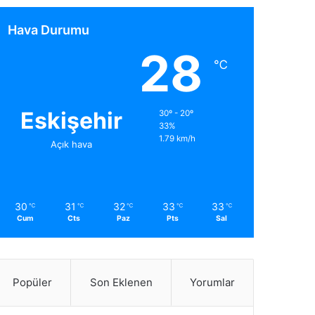
Hava Durumu
28
℃
Eskişehir
30º - 20º
33%
1.79 km/h
Açık hava
30
31
32
33
33
℃
℃
℃
℃
℃
Cum
Cts
Paz
Pts
Sal
Popüler
Son Eklenen
Yorumlar