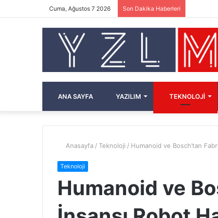
Cuma, Ağustos 7 2026
Son Dakika Haberleri
ANA SAYFA
YAZILIM
TEKNOLOJI
Anasayfa
/
Teknoloji
/
Humanoid ve Bosch’tan Fabri
Teknoloji
Humanoid ve Bos
İnsansı Robot H