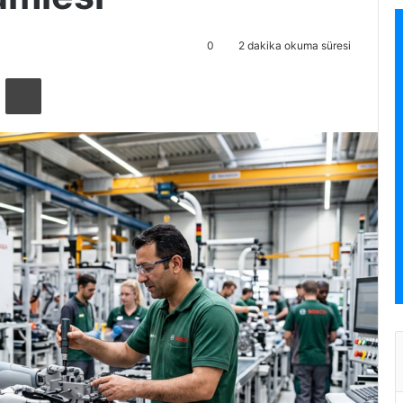
0
2 dakika okuma süresi
ta ile paylaş
Yazdır