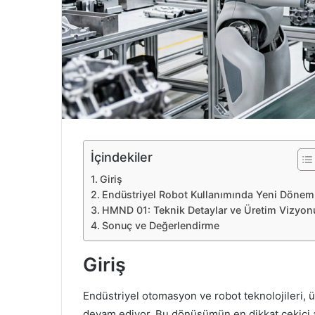
e
k
İçindekiler
Giriş
Endüstriyel Robot Kullanımında Yeni Dönem
HMND 01: Teknik Detaylar ve Üretim Vizyon
Sonuç ve Değerlendirme
Giriş
Endüstriyel otomasyon ve robot teknolojileri, 
devam ediyor. Bu dönüşümün en dikkat çekici ad