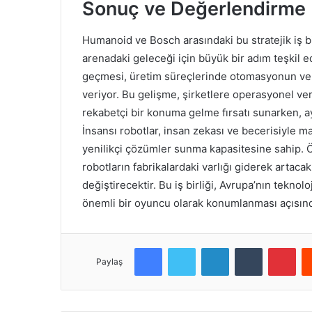
Sonuç ve Değerlendirme
Humanoid ve Bosch arasındaki bu stratejik iş bir
arenadaki geleceği için büyük bir adım teşkil e
geçmesi, üretim süreçlerinde otomasyonun ve e
veriyor. Bu gelişme, şirketlere operasyonel veri
rekabetçi bir konuma gelme fırsatı sunarken, 
İnsansı robotlar, insan zekası ve becerisiyle m
yenilikçi çözümler sunma kapasitesine sahip. 
robotların fabrikalardaki varlığı giderek artaca
değiştirecektir. Bu iş birliği, Avrupa’nın teknol
önemli bir oyuncu olarak konumlanması açısın
Facebook
Twitter
LinkedIn
Tumblr
Pinterest
Paylaş