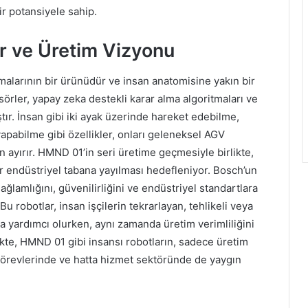
ir potansiyele sahip.
r ve Üretim Vizyonu
alarının bir ürünüdür ve insan anatomisine yakın bir
sörler, yapay zeka destekli karar alma algoritmaları ve
ır. İnsan gibi iki ayak üzerinde hareket edebilme,
pabilme gibi özellikler, onları geleneksel AGV
 ayırır. HMND 01’in seri üretime geçmesiyle birlikte,
r endüstriyel tabana yayılması hedefleniyor. Bosch’un
lamlığını, güvenilirliğini ve endüstriyel standartlara
u robotlar, insan işçilerin tekrarlayan, tehlikeli veya
 yardımcı olurken, aynı zamanda üretim verimliliğini
cekte, HMND 01 gibi insansı robotların, sadece üretim
 görevlerinde ve hatta hizmet sektöründe de yaygın