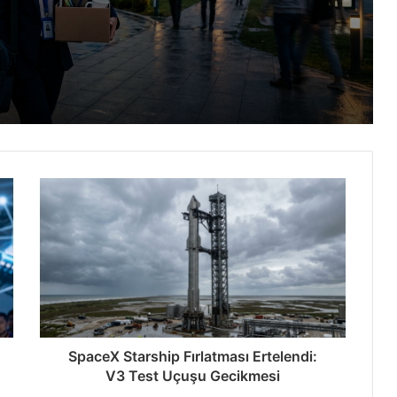
Çıkarmalar Zirveye Ulaştı
: 24x Paketleme
İşte Detaylar
SpaceX Starship Fırlatması Ertelendi:
V3 Test Uçuşu Gecikmesi
tan’da Rekor Kırdı