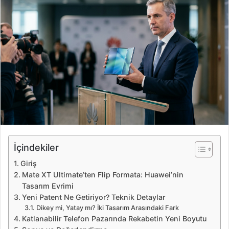
e
-
p
o
s
t
a
g
ö
n
d
e
İçindekiler
r
Giriş
m
Mate XT Ultimate’ten Flip Formata: Huawei’nin
e
Tasarım Evrimi
k
Yeni Patent Ne Getiriyor? Teknik Detaylar
Dikey mi, Yatay mı? İki Tasarım Arasındaki Fark
Katlanabilir Telefon Pazarında Rekabetin Yeni Boyutu