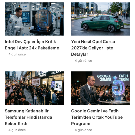
Intel Dev Çipler İçin Kritik
Yeni Nesil Opel Corsa
Engeli Aştı: 24x Paketleme
2027’de Geliyor: İşte
Detaylar
4 gün önce
4 gün önce
Samsung Katlanabilir
Google Gemini ve Fatih
Telefonlar Hindistan’da
Terim’den Ortak YouTube
Rekor Kırdı
Programı
4 gün önce
4 gün önce