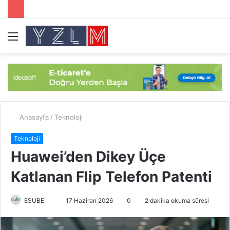
Menü
A
y
...
Anasayfa
/
Teknoloji
Teknoloji
Huawei’den Dikey Üçe
Katlanan Flip Telefon Patenti
ESUBE
B
17 Haziran 2026
0
2 dakika okuma süresi
i
r