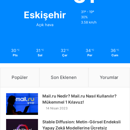
Eskişehir
31º - 19º
30%
3.58 km/h
Açık hava
30
31
32
34
36
℃
℃
℃
℃
℃
Pts
Sal
Çar
Per
Cum
Popüler
Son Eklenen
Yorumlar
Mail.ru Nedir? Mail.ru Nasıl Kullanılır?
Mükemmel 1 Kılavuz!
14 Nisan 2023
Stable Diffusion: Metin-Görsel Endeksli
Yapay Zekâ Modellerine Ücretsiz