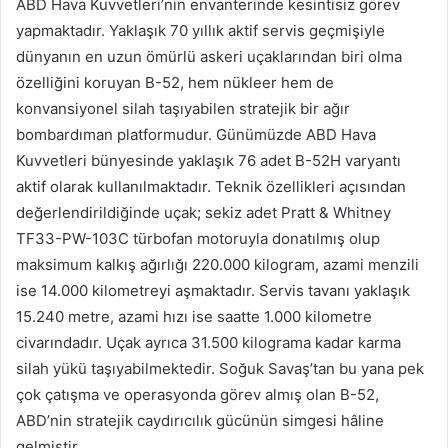
ABD Hava Kuvvetleri’nin envanterinde kesintisiz görev
yapmaktadır. Yaklaşık 70 yıllık aktif servis geçmişiyle
dünyanın en uzun ömürlü askeri uçaklarından biri olma
özelliğini koruyan B-52, hem nükleer hem de
konvansiyonel silah taşıyabilen stratejik bir ağır
bombardıman platformudur. Günümüzde ABD Hava
Kuvvetleri bünyesinde yaklaşık 76 adet B-52H varyantı
aktif olarak kullanılmaktadır. Teknik özellikleri açısından
değerlendirildiğinde uçak; sekiz adet Pratt & Whitney
TF33-PW-103C türbofan motoruyla donatılmış olup
maksimum kalkış ağırlığı 220.000 kilogram, azami menzili
ise 14.000 kilometreyi aşmaktadır. Servis tavanı yaklaşık
15.240 metre, azami hızı ise saatte 1.000 kilometre
civarındadır. Uçak ayrıca 31.500 kilograma kadar karma
silah yükü taşıyabilmektedir. Soğuk Savaş’tan bu yana pek
çok çatışma ve operasyonda görev almış olan B-52,
ABD’nin stratejik caydırıcılık gücünün simgesi hâline
gelmiştir.