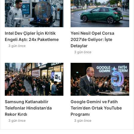
Intel Dev Çipler İçin Kritik
Yeni Nesil Opel Corsa
Engeli Aştı: 24x Paketleme
2027’de Geliyor: İşte
Detaylar
3 gün önce
3 gün önce
Samsung Katlanabilir
Google Gemini ve Fatih
Telefonlar Hindistan’da
Terim’den Ortak YouTube
Rekor Kırdı
Programı
3 gün önce
3 gün önce