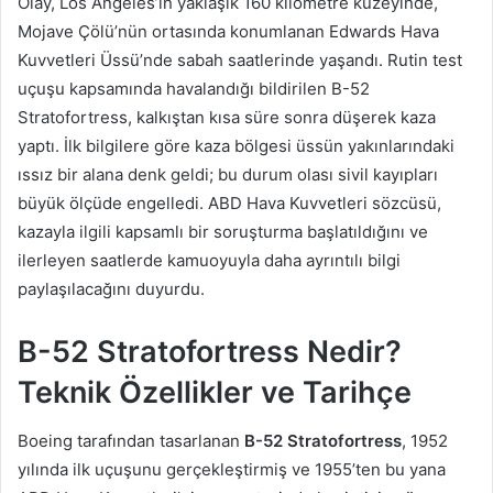
Olay, Los Angeles’ın yaklaşık 160 kilometre kuzeyinde,
Mojave Çölü’nün ortasında konumlanan Edwards Hava
Kuvvetleri Üssü’nde sabah saatlerinde yaşandı. Rutin test
uçuşu kapsamında havalandığı bildirilen B-52
Stratofortress, kalkıştan kısa süre sonra düşerek kaza
yaptı. İlk bilgilere göre kaza bölgesi üssün yakınlarındaki
ıssız bir alana denk geldi; bu durum olası sivil kayıpları
büyük ölçüde engelledi. ABD Hava Kuvvetleri sözcüsü,
kazayla ilgili kapsamlı bir soruşturma başlatıldığını ve
ilerleyen saatlerde kamuoyuyla daha ayrıntılı bilgi
paylaşılacağını duyurdu.
B-52 Stratofortress Nedir?
Teknik Özellikler ve Tarihçe
Boeing tarafından tasarlanan
B-52 Stratofortress
, 1952
yılında ilk uçuşunu gerçekleştirmiş ve 1955’ten bu yana