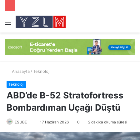
Menü
A
y
...
Anasayfa
/
Teknoloji
Teknoloji
ABD’de B-52 Stratofortress
Bombardıman Uçağı Düştü
ESUBE
B
17 Haziran 2026
0
2 dakika okuma süresi
i
r