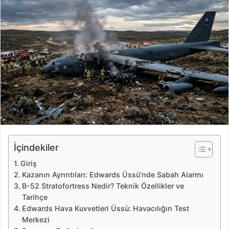
e
-
p
o
s
t
a
g
ö
n
d
e
İçindekiler
r
Giriş
m
Kazanın Ayrıntıları: Edwards Üssü’nde Sabah Alarmı
e
B-52 Stratofortress Nedir? Teknik Özellikler ve
k
Tarihçe
Edwards Hava Kuvvetleri Üssü: Havacılığın Test
Merkezi