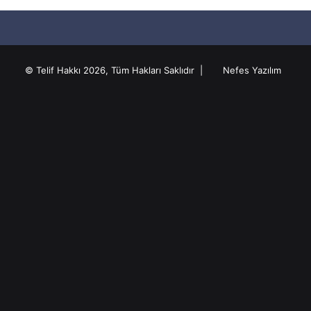
© Telif Hakkı 2026, Tüm Hakları Saklıdır |
Nefes Yazılım
Anasayfa
Hakkında
Gizlilik Sözleşmesi
KVKK
Künye
Facebook
Twitter
Pinterest
YouTube
Instagram