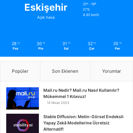
Eskişehir
31º - 19º
27%
4.92 km/h
Açık hava
28
30
31
32
35
℃
℃
℃
℃
℃
Paz
Pts
Sal
Çar
Per
Popüler
Son Eklenen
Yorumlar
Mail.ru Nedir? Mail.ru Nasıl Kullanılır?
Mükemmel 1 Kılavuz!
14 Nisan 2023
Stable Diffusion: Metin-Görsel Endeksli
Yapay Zekâ Modellerine Ücretsiz
Alternatif!