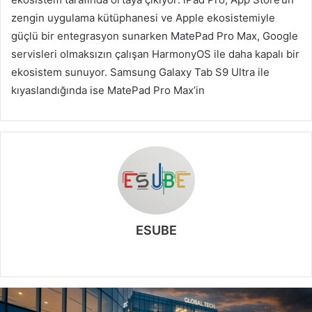
zengin uygulama kütüphanesi ve Apple ekosistemiyle
güçlü bir entegrasyon sunarken MatePad Pro Max, Google
servisleri olmaksızın çalışan HarmonyOS ile daha kapalı bir
ekosistem sunuyor. Samsung Galaxy Tab S9 Ultra ile
kıyaslandığında ise MatePad Pro Max’in
ESUBE
W
e
b
s