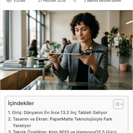
ESUBE
B
27 Haziran 2026
0
2 dakika okuma süresi
i
r
e
-
p
o
s
t
a
g
ö
n
d
e
İçindekiler
r
Giriş: Dünyanın En İnce 13.2 İnç Tableti Geliyor
m
Tasarım ve Ekran: PaperMatte Teknolojisiyle Fark
e
Yaratıyor
k
Teknik Özellikler: Kirin 9010 ve HarmonyOS 5 Gücü