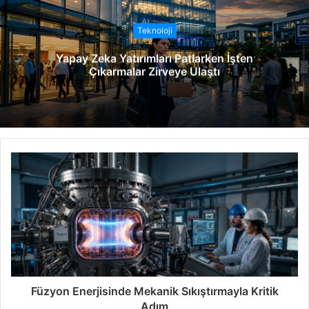
i
t
Teknoloji
e
Yapay Zeka Yatırımları Patlarken İşten
s
Çıkarmalar Zirveye Ulaştı
i
Füzyon Enerjisinde Mekanik Sıkıştırmayla Kritik
Adım