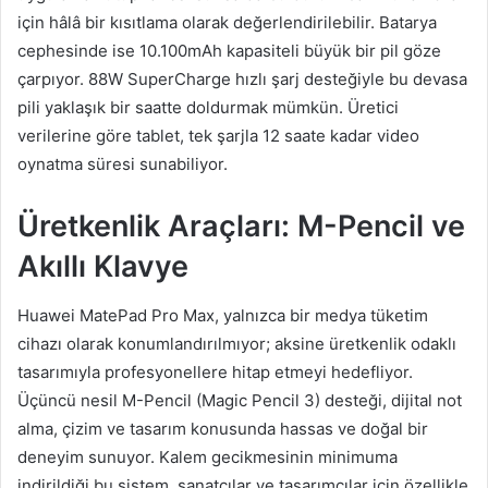
için hâlâ bir kısıtlama olarak değerlendirilebilir. Batarya
cephesinde ise 10.100mAh kapasiteli büyük bir pil göze
çarpıyor. 88W SuperCharge hızlı şarj desteğiyle bu devasa
pili yaklaşık bir saatte doldurmak mümkün. Üretici
verilerine göre tablet, tek şarjla 12 saate kadar video
oynatma süresi sunabiliyor.
Üretkenlik Araçları: M-Pencil ve
Akıllı Klavye
Huawei MatePad Pro Max, yalnızca bir medya tüketim
cihazı olarak konumlandırılmıyor; aksine üretkenlik odaklı
tasarımıyla profesyonellere hitap etmeyi hedefliyor.
Üçüncü nesil M-Pencil (Magic Pencil 3) desteği, dijital not
alma, çizim ve tasarım konusunda hassas ve doğal bir
deneyim sunuyor. Kalem gecikmesinin minimuma
indirildiği bu sistem, sanatçılar ve tasarımcılar için özellikle