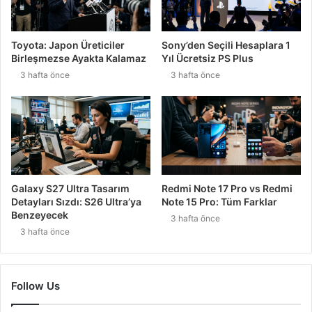
Toyota: Japon Üreticiler
Sony’den Seçili Hesaplara 1
Birleşmezse Ayakta Kalamaz
Yıl Ücretsiz PS Plus
3 hafta önce
3 hafta önce
Galaxy S27 Ultra Tasarım
Redmi Note 17 Pro vs Redmi
Detayları Sızdı: S26 Ultra’ya
Note 15 Pro: Tüm Farklar
Benzeyecek
3 hafta önce
3 hafta önce
Follow Us