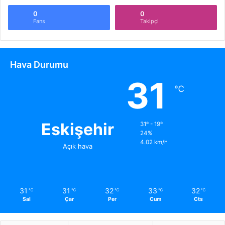
0
0
Fans
Takipçi
Hava Durumu
31
℃
Eskişehir
31º - 19º
24%
4.02 km/h
Açık hava
31
31
32
33
32
℃
℃
℃
℃
℃
Sal
Çar
Per
Cum
Cts