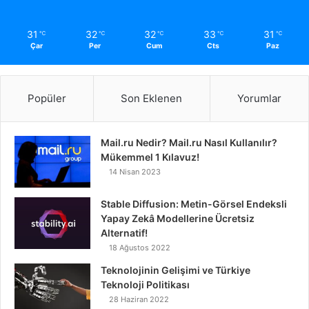
31
32
32
33
31
℃
℃
℃
℃
℃
Çar
Per
Cum
Cts
Paz
Popüler
Son Eklenen
Yorumlar
Mail.ru Nedir? Mail.ru Nasıl Kullanılır?
Mükemmel 1 Kılavuz!
14 Nisan 2023
Stable Diffusion: Metin-Görsel Endeksli
Yapay Zekâ Modellerine Ücretsiz
Alternatif!
18 Ağustos 2022
Teknolojinin Gelişimi ve Türkiye
Teknoloji Politikası
28 Haziran 2022