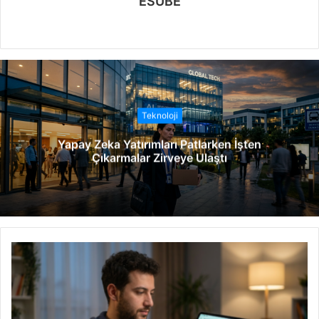
ESUBE
W
e
b
s
i
t
Teknoloji
e
Yapay Zeka Yatırımları Patlarken İşten
s
Çıkarmalar Zirveye Ulaştı
i