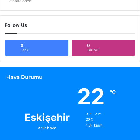
3 hafta önce
Follow Us
0
0
Fans
Takipçi
Hava Durumu
22
℃
Eskişehir
31º - 20º
38%
1.34 km/h
Açık hava