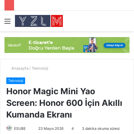
Menü
A
y
...
Anasayfa
/
Teknoloji
Teknoloji
Honor Magic Mini Yao
Screen: Honor 600 İçin Akıllı
Kumanda Ekranı
ESUBE
B
23 Mayıs 2026
4
3 dakika okuma süresi