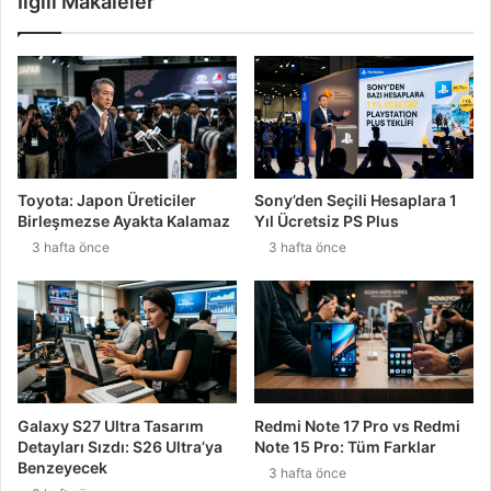
İlgili Makaleler
Toyota: Japon Üreticiler
Sony’den Seçili Hesaplara 1
Birleşmezse Ayakta Kalamaz
Yıl Ücretsiz PS Plus
3 hafta önce
3 hafta önce
Galaxy S27 Ultra Tasarım
Redmi Note 17 Pro vs Redmi
Detayları Sızdı: S26 Ultra’ya
Note 15 Pro: Tüm Farklar
Benzeyecek
3 hafta önce