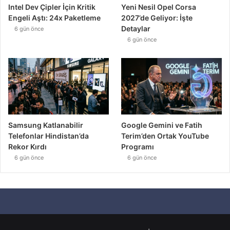
Intel Dev Çipler İçin Kritik
Yeni Nesil Opel Corsa
Engeli Aştı: 24x Paketleme
2027’de Geliyor: İşte
Detaylar
6 gün önce
6 gün önce
Samsung Katlanabilir
Google Gemini ve Fatih
Telefonlar Hindistan’da
Terim’den Ortak YouTube
Rekor Kırdı
Programı
6 gün önce
6 gün önce