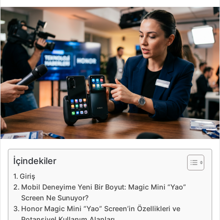
i
r
e
-
p
o
s
t
a
g
ö
n
d
e
İçindekiler
r
Giriş
m
Mobil Deneyime Yeni Bir Boyut: Magic Mini “Yao”
e
Screen Ne Sunuyor?
k
Honor Magic Mini “Yao” Screen’in Özellikleri ve
Potansiyel Kullanım Alanları