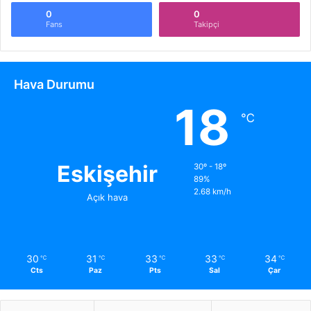
0
0
Fans
Takipçi
Hava Durumu
18
℃
Eskişehir
30º - 18º
89%
2.68 km/h
Açık hava
30
31
33
33
34
℃
℃
℃
℃
℃
Cts
Paz
Pts
Sal
Çar