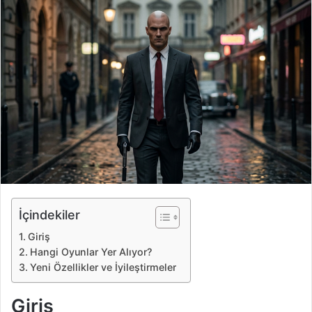
r
e
-
p
o
s
t
a
g
ö
n
d
e
İçindekiler
r
Giriş
m
Hangi Oyunlar Yer Alıyor?
e
Yeni Özellikler ve İyileştirmeler
k
Giriş