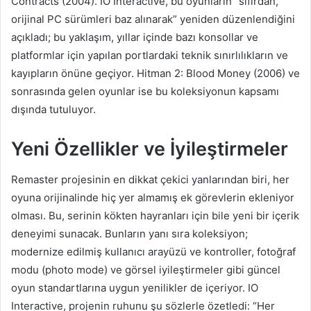
Contracts (2004). IO Interactive, bu oyunların “sıfırdan,
orijinal PC sürümleri baz alınarak” yeniden düzenlendiğini
açıkladı; bu yaklaşım, yıllar içinde bazı konsollar ve
platformlar için yapılan portlardaki teknik sınırlılıkların ve
kayıpların önüne geçiyor. Hitman 2: Blood Money (2006) ve
sonrasında gelen oyunlar ise bu koleksiyonun kapsamı
dışında tutuluyor.
Yeni Özellikler ve İyileştirmeler
Remaster projesinin en dikkat çekici yanlarından biri, her
oyuna orijinalinde hiç yer almamış ek görevlerin ekleniyor
olması. Bu, serinin kökten hayranları için bile yeni bir içerik
deneyimi sunacak. Bunların yanı sıra koleksiyon;
modernize edilmiş kullanıcı arayüzü ve kontroller, fotoğraf
modu (photo mode) ve görsel iyileştirmeler gibi güncel
oyun standartlarına uygun yenilikler de içeriyor. IO
Interactive, projenin ruhunu şu sözlerle özetledi: “Her