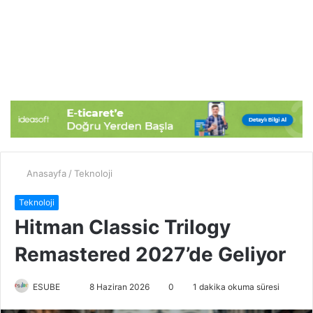
Anasayfa
/
Teknoloji
Teknoloji
Hitman Classic Trilogy
Remastered 2027’de Geliyor
ESUBE
B
8 Haziran 2026
0
1 dakika okuma süresi
i