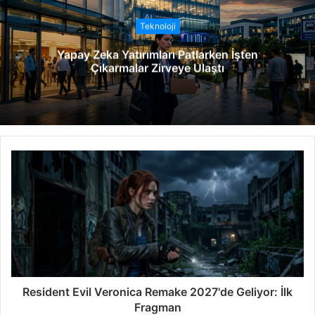
i
t
Teknoloji
e
Yapay Zeka Yatırımları Patlarken İşten
s
Çıkarmalar Zirveye Ulaştı
i
Resident Evil Veronica Remake 2027'de Geliyor: İlk
Fragman