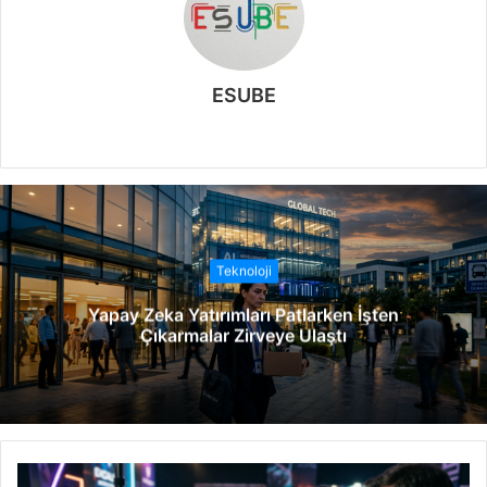
ESUBE
W
e
b
s
i
t
Teknoloji
e
Yapay Zeka Yatırımları Patlarken İşten
s
Çıkarmalar Zirveye Ulaştı
i