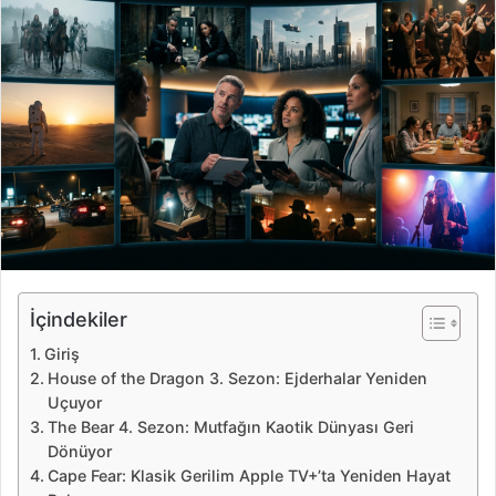
e
-
p
o
s
t
a
g
ö
n
d
e
İçindekiler
r
Giriş
m
House of the Dragon 3. Sezon: Ejderhalar Yeniden
e
Uçuyor
k
The Bear 4. Sezon: Mutfağın Kaotik Dünyası Geri
Dönüyor
Cape Fear: Klasik Gerilim Apple TV+’ta Yeniden Hayat