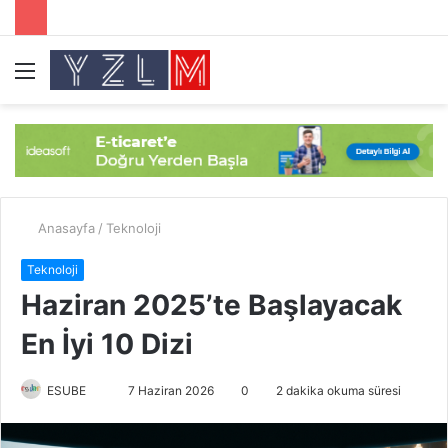
Menü
A
y
...
Anasayfa
/
Teknoloji
Teknoloji
Haziran 2025’te Başlayacak
En İyi 10 Dizi
ESUBE
B
7 Haziran 2026
0
2 dakika okuma süresi
i
r