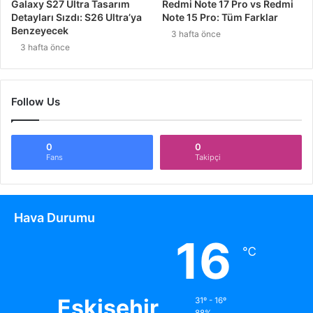
Galaxy S27 Ultra Tasarım
Redmi Note 17 Pro vs Redmi
Detayları Sızdı: S26 Ultra’ya
Note 15 Pro: Tüm Farklar
Benzeyecek
3 hafta önce
3 hafta önce
Follow Us
0
0
Fans
Takipçi
Hava Durumu
16
℃
Eskişehir
31º - 16º
88%