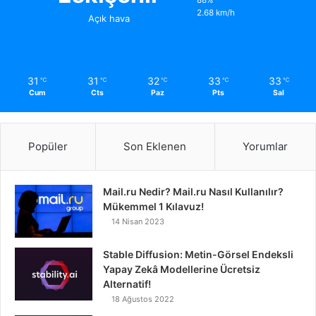
2.68 km/h
Açık hava
31
31
32
33
33
℃
℃
℃
℃
℃
Cum
Cts
Paz
Pts
Sal
Popüler
Son Eklenen
Yorumlar
Mail.ru Nedir? Mail.ru Nasıl Kullanılır?
Mükemmel 1 Kılavuz!
14 Nisan 2023
Stable Diffusion: Metin-Görsel Endeksli
Yapay Zekâ Modellerine Ücretsiz
Alternatif!
18 Ağustos 2022