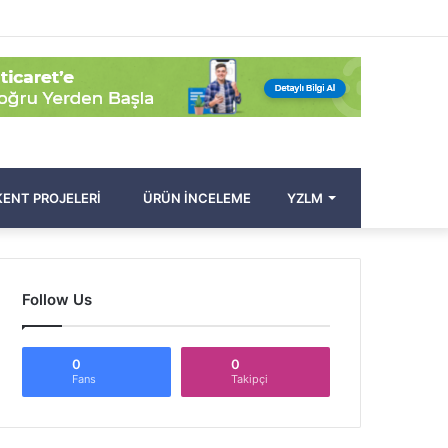
Facebook
Twitter
Pinterest
YouTube
Instagram
Kayıt
Rastgele
Kenar
Arama
Ol
Makale
Bölmesi
yap
...
ENT PROJELERI
ÜRÜN İNCELEME
YZLM
Follow Us
0
0
Fans
Takipçi