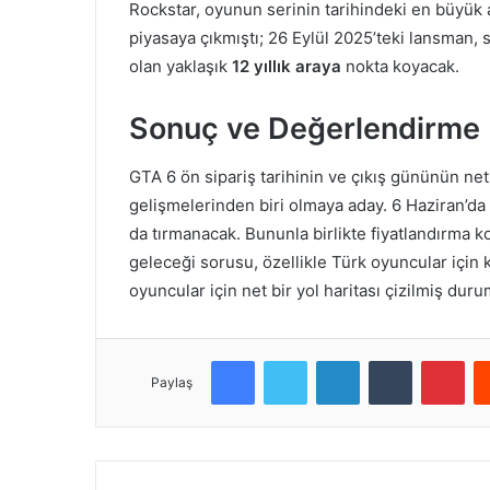
Rockstar, oyunun serinin tarihindeki en büyük a
piyasaya çıkmıştı; 26 Eylül 2025’teki lansman,
olan yaklaşık
12 yıllık araya
nokta koyacak.
Sonuç ve Değerlendirme
GTA 6 ön sipariş tarihinin ve çıkış gününün ne
gelişmelerinden biri olmaya aday. 6 Haziran’da
da tırmanacak. Bununla birlikte fiyatlandırma
geleceği sorusu, özellikle Türk oyuncular için 
oyuncular için net bir yol haritası çizilmiş dur
Facebook
Twitter
LinkedIn
Tumblr
Pinterest
Paylaş