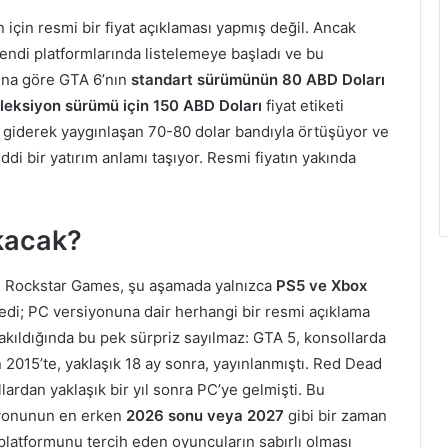
için resmi bir fiyat açıklaması yapmış değil. Ancak
endi platformlarında listelemeye başladı ve bu
Buna göre GTA 6’nın
standart sürümünün 80 ABD Doları
leksiyon sürümü için 150 ABD Doları
fiyat etiketi
a giderek yaygınlaşan 70-80 dolar bandıyla örtüşüyor ve
ddi bir yatırım anlamı taşıyor. Resmi fiyatın yakında
kacak?
l. Rockstar Games, şu aşamada yalnızca
PS5 ve Xbox
lirledi; PC versiyonuna dair herhangi bir resmi açıklama
akıldığında bu pek sürpriz sayılmaz: GTA 5, konsollarda
2015’te, yaklaşık 18 ay sonra, yayınlanmıştı. Red Dead
ardan yaklaşık bir yıl sonra PC’ye gelmişti. Bu
siyonunun en erken
2026 sonu veya 2027
gibi bir zaman
 platformunu tercih eden oyuncuların sabırlı olması