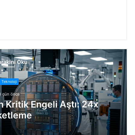
rakini Oku
Teknoloji
3 gün önce
n Kritik Engeli Aştı: 24x
ketleme