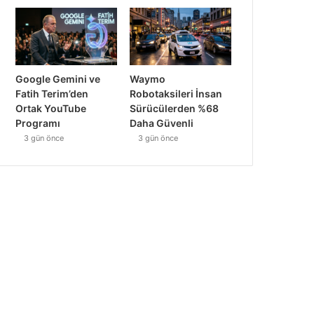
Google Gemini ve
Waymo
Fatih Terim’den
Robotaksileri İnsan
Ortak YouTube
Sürücülerden %68
Programı
Daha Güvenli
3 gün önce
3 gün önce