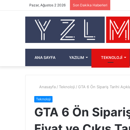
Pazar, Ağustos 2 2026
Son Dakika Haberleri
ANA SAYFA
YAZILIM
TEKNOLOJI
Anasayfa
/
Teknoloji
/
GTA 6 Ön Sipariş Tarihi Açıkla
Teknoloji
GTA 6 Ön Sipariş
Fiyat ve Çıkış Ta