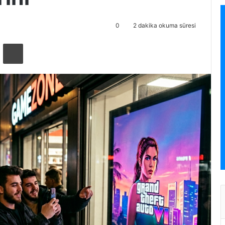
0
2 dakika okuma süresi
ta ile paylaş
Yazdır