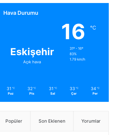
Hava Durumu
16
℃
Eskişehir
31º - 16º
83%
1.79 km/h
Açık hava
31
32
31
33
34
℃
℃
℃
℃
℃
Paz
Pts
Sal
Çar
Per
Popüler
Son Eklenen
Yorumlar