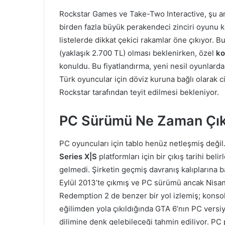
Rockstar Games ve Take-Two Interactive, şu an 
birden fazla büyük perakendeci zinciri oyunu k
listelerde dikkat çekici rakamlar öne çıkıyor. 
(yaklaşık 2.700 TL) olması beklenirken, özel
ko
konuldu. Bu fiyatlandırma, yeni nesil oyunlard
Türk oyuncular için döviz kuruna bağlı olarak ci
Rockstar tarafından teyit edilmesi bekleniyor.
PC Sürümü Ne Zaman Çı
PC oyuncuları için tablo henüz netleşmiş deği
Series X|S
platformları için bir çıkış tarihi be
gelmedi. Şirketin geçmiş davranış kalıplarına b
Eylül 2013’te çıkmış ve PC sürümü ancak Nisan 
Redemption 2 de benzer bir yol izlemiş; konsoll
eğilimden yola çıkıldığında GTA 6’nın PC ver
dilimine denk gelebileceği tahmin ediliyor. PC