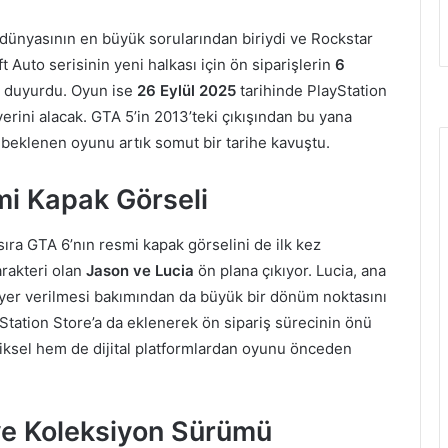
dünyasının en büyük sorularından biriydi ve Rockstar
 Auto serisinin yeni halkası için ön siparişlerin
6
ak duyurdu. Oyun ise
26 Eylül 2025
tarihinde PlayStation
yerini alacak. GTA 5’in 2013’teki çıkışından bu yana
 beklenen oyunu artık somut bir tarihe kavuştu.
mi Kapak Görseli
ra GTA 6’nın resmi kapak görselini de ilk kez
rakteri olan
Jason ve Lucia
ön plana çıkıyor. Lucia, ana
te yer verilmesi bakımından da büyük bir dönüm noktasını
Station Store’a da eklenerek ön sipariş sürecinin önü
iziksel hem de dijital platformlardan oyunu önceden
ve Koleksiyon Sürümü