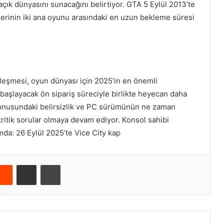
çık dünyasını sunacağını belirtiyor. GTA 5 Eylül 2013’te
 serinin iki ana oyunu arasındaki en uzun bekleme süresi
tleşmesi, oyun dünyası için 2025’in en önemli
 başlayacak ön sipariş süreciyle birlikte heyecan daha
 konusundaki belirsizlik ve PC sürümünün ne zaman
kritik sorular olmaya devam ediyor. Konsol sahibi
umda: 26 Eylül 2025’te Vice City kap
Reddit
E-Posta ile paylaş
Yazdır