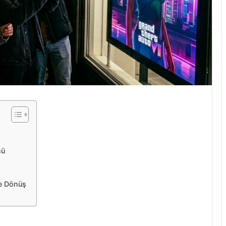
mü
ye Dönüş