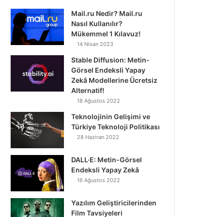
Mail.ru Nedir? Mail.ru
Nasıl Kullanılır?
Mükemmel 1 Kılavuz!
14 Nisan 2023
Stable Diffusion: Metin-
Görsel Endeksli Yapay
Zekâ Modellerine Ücretsiz
Alternatif!
18 Ağustos 2022
Teknolojinin Gelişimi ve
Türkiye Teknoloji Politikası
28 Haziran 2022
DALL·E: Metin-Görsel
Endeksli Yapay Zekâ
16 Ağustos 2022
Yazılım Geliştiricilerinden
Film Tavsiyeleri