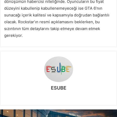
dönüşümün habercisi niteliğinde. Oyuncuların bu fiyat
düzeyini kabullenip kabullenemeyeceği ise GTA 6’nın
sunacağı içerik kalitesi ve kapsamıyla doğrudan bağlantılı
olacak. Rockstar’ın resmi açıklamasını beklerken, bu
sızıntının tüm detaylarını takip etmeye devam etmek
gerekiyor.
ESUBE
W
e
b
s