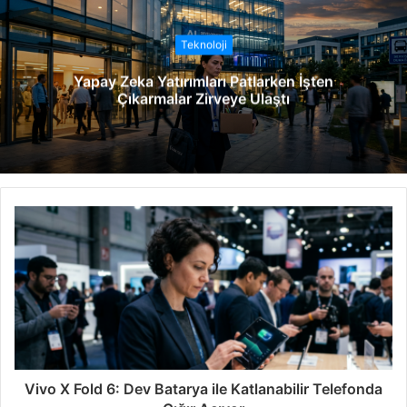
i
t
Teknoloji
e
Yapay Zeka Yatırımları Patlarken İşten
s
Çıkarmalar Zirveye Ulaştı
i
Vivo X Fold 6: Dev Batarya ile Katlanabilir Telefonda