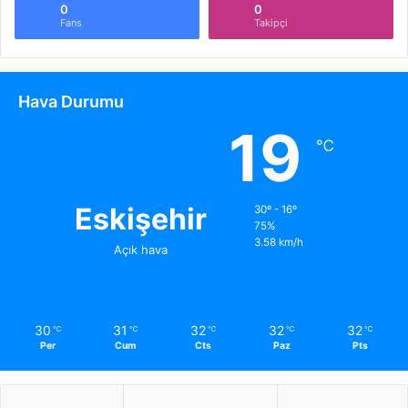
0
0
Fans
Takipçi
Hava Durumu
19
℃
Eskişehir
30º - 16º
75%
3.58 km/h
Açık hava
30
31
32
32
32
℃
℃
℃
℃
℃
Per
Cum
Cts
Paz
Pts