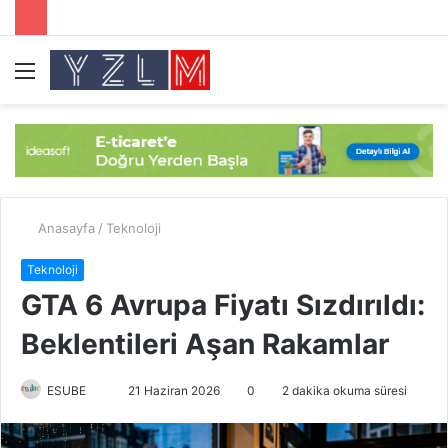
Menü
A
y
...
Anasayfa
/
Teknoloji
Teknoloji
GTA 6 Avrupa Fiyatı Sızdırıldı:
Beklentileri Aşan Rakamlar
ESUBE
B
21 Haziran 2026
0
2 dakika okuma süresi
i
r