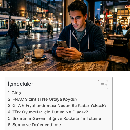
e
-
p
o
s
t
a
g
ö
n
d
e
İçindekiler
r
Giriş
m
FNAC Sızıntısı Ne Ortaya Koydu?
e
GTA 6 Fiyatlandırması Neden Bu Kadar Yüksek?
k
Türk Oyuncular İçin Durum Ne Olacak?
Sızıntının Güvenilirliği ve Rockstar’ın Tutumu
Sonuç ve Değerlendirme