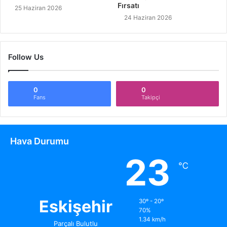
Fırsatı
25 Haziran 2026
24 Haziran 2026
Follow Us
0
0
Fans
Takipçi
Hava Durumu
23
℃
Eskişehir
30º - 20º
70%
1.34 km/h
Parçalı Bulutlu