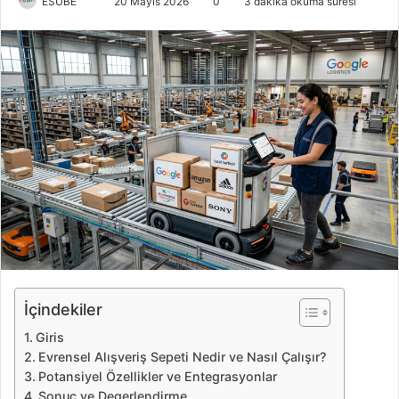
ESUBE
B
20 Mayıs 2026
0
3 dakika okuma süresi
i
r
e
-
p
o
s
t
a
g
ö
n
d
e
İçindekiler
r
Giris
m
Evrensel Alışveriş Sepeti Nedir ve Nasıl Çalışır?
e
Potansiyel Özellikler ve Entegrasyonlar
k
Sonuc ve Degerlendirme