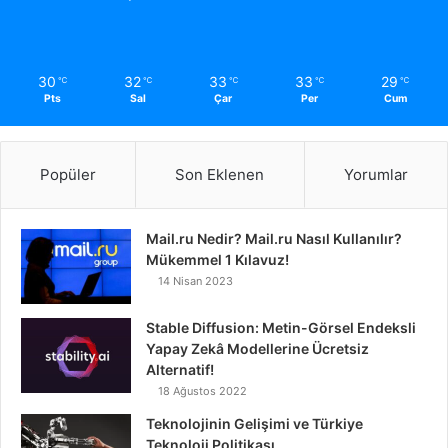
30
32
33
33
29
℃
℃
℃
℃
℃
Pts
Sal
Çar
Per
Cum
Popüler
Son Eklenen
Yorumlar
Mail.ru Nedir? Mail.ru Nasıl Kullanılır?
Mükemmel 1 Kılavuz!
14 Nisan 2023
Stable Diffusion: Metin-Görsel Endeksli
Yapay Zekâ Modellerine Ücretsiz
Alternatif!
18 Ağustos 2022
Teknolojinin Gelişimi ve Türkiye
Teknoloji Politikası