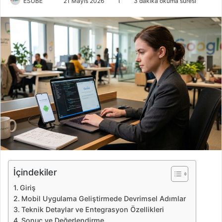
ESUBE
B
21 Mayıs 2026
1
3 dakika okuma süresi
i
r
e
-
p
o
s
t
a
g
ö
n
d
e
İçindekiler
r
Giriş
m
Mobil Uygulama Geliştirmede Devrimsel Adımlar
e
Teknik Detaylar ve Entegrasyon Özellikleri
k
Sonuç ve Değerlendirme