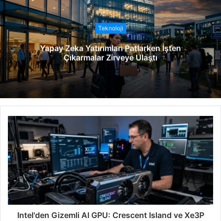
s
i
t
Teknoloji
e
Yapay Zeka Yatırımları Patlarken İşten
s
Çıkarmalar Zirveye Ulaştı
i
Intel'den Gizemli AI GPU: Crescent Island ve Xe3P