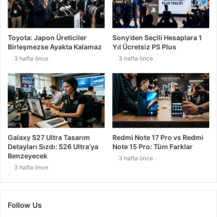
Toyota: Japon Üreticiler
Sony’den Seçili Hesaplara 1
Birleşmezse Ayakta Kalamaz
Yıl Ücretsiz PS Plus
3 hafta önce
3 hafta önce
Galaxy S27 Ultra Tasarım
Redmi Note 17 Pro vs Redmi
Detayları Sızdı: S26 Ultra’ya
Note 15 Pro: Tüm Farklar
Benzeyecek
3 hafta önce
3 hafta önce
Follow Us