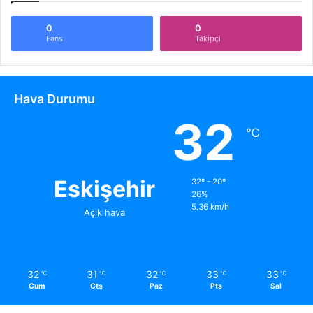
0
0
Fans
Takipçi
Hava Durumu
32
℃
Eskişehir
32º - 20º
26%
5.36 km/h
Açık hava
32
31
32
33
33
℃
℃
℃
℃
℃
Cum
Cts
Paz
Pts
Sal