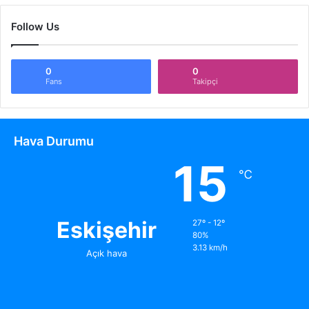
Follow Us
0
0
Fans
Takipçi
Hava Durumu
15
℃
Eskişehir
27º - 12º
80%
3.13 km/h
Açık hava