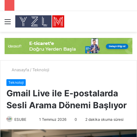
Menü
A
y
...
Anasayfa
/
Teknoloji
Teknoloji
Gmail Live ile E-postalarda
Sesli Arama Dönemi Başlıyor
ESUBE
B
1 Temmuz 2026
0
2 dakika okuma süresi
i
r