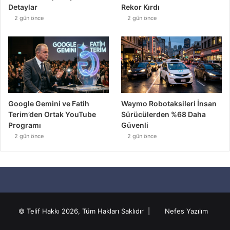
Detaylar
Rekor Kırdı
2 gün önce
2 gün önce
Google Gemini ve Fatih
Waymo Robotaksileri İnsan
Terim’den Ortak YouTube
Sürücülerden %68 Daha
Programı
Güvenli
2 gün önce
2 gün önce
© Telif Hakkı 2026, Tüm Hakları Saklıdır |
Nefes Yazılım