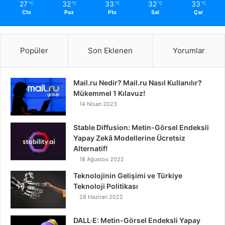
27
32
33
32
33
℃
℃
℃
℃
℃
Cts
Paz
Pts
Sal
Çar
Popüler
Son Eklenen
Yorumlar
Mail.ru Nedir? Mail.ru Nasıl Kullanılır?
Mükemmel 1 Kılavuz!
14 Nisan 2023
Stable Diffusion: Metin-Görsel Endeksli
Yapay Zekâ Modellerine Ücretsiz
Alternatif!
18 Ağustos 2022
Teknolojinin Gelişimi ve Türkiye
Teknoloji Politikası
28 Haziran 2022
DALL·E: Metin-Görsel Endeksli Yapay