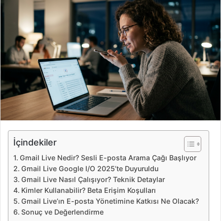
e
-
p
o
s
t
a
g
ö
n
d
e
İçindekiler
r
Gmail Live Nedir? Sesli E-posta Arama Çağı Başlıyor
m
Gmail Live Google I/O 2025’te Duyuruldu
e
Gmail Live Nasıl Çalışıyor? Teknik Detaylar
k
Kimler Kullanabilir? Beta Erişim Koşulları
Gmail Live’ın E-posta Yönetimine Katkısı Ne Olacak?
Sonuç ve Değerlendirme