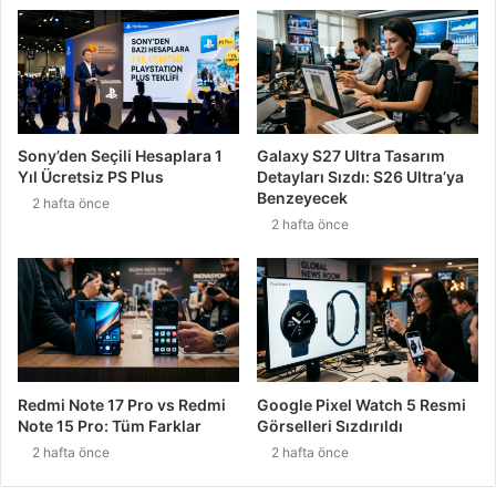
Sony’den Seçili Hesaplara 1
Galaxy S27 Ultra Tasarım
Yıl Ücretsiz PS Plus
Detayları Sızdı: S26 Ultra’ya
Benzeyecek
2 hafta önce
2 hafta önce
Redmi Note 17 Pro vs Redmi
Google Pixel Watch 5 Resmi
Note 15 Pro: Tüm Farklar
Görselleri Sızdırıldı
2 hafta önce
2 hafta önce