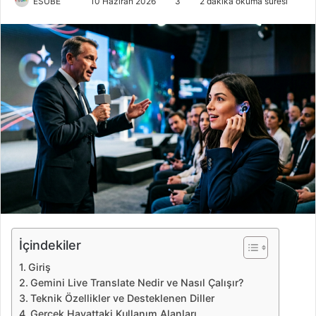
ESUBE
B
10 Haziran 2026
3
2 dakika okuma süresi
i
r
e
-
p
o
s
t
a
g
ö
n
d
e
İçindekiler
r
Giriş
m
Gemini Live Translate Nedir ve Nasıl Çalışır?
e
Teknik Özellikler ve Desteklenen Diller
k
Gerçek Hayattaki Kullanım Alanları