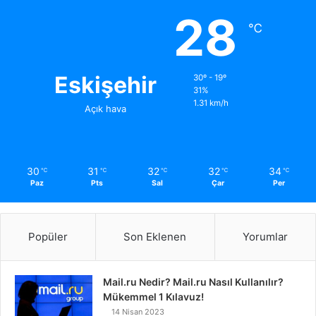
28
℃
Eskişehir
30º - 19º
31%
1.31 km/h
Açık hava
30
31
32
32
34
℃
℃
℃
℃
℃
Paz
Pts
Sal
Çar
Per
Popüler
Son Eklenen
Yorumlar
Mail.ru Nedir? Mail.ru Nasıl Kullanılır?
Mükemmel 1 Kılavuz!
14 Nisan 2023