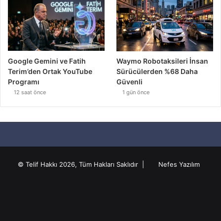
© Telif Hakkı 2026, Tüm Hakları Saklıdır |
Nefes Yazılım
Anasayfa
Hakkında
Gizlilik Sözleşmesi
KVKK
Künye
Facebook
Twitter
Pinterest
YouTube
Instagram