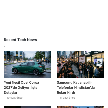
Yeni Nesil Opel Corsa
Samsung Katlanabilir
2027’de Geliyor: İşte
Telefonlar Hindistan’da
Detaylar
Rekor Kırdı
10 saat önce
11 saat önce
Google Gemini ve Fatih
Waymo Robotaksileri İnsan
Terim’den Ortak YouTube
Sürücülerden %68 Daha
Programı
Güvenli
12 saat önce
1 gün önce