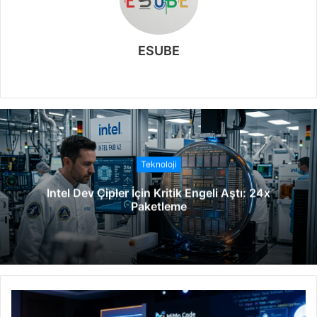
ESUBE
W
e
b
s
i
t
Teknoloji
e
Intel Dev Çipler İçin Kritik Engeli Aştı: 24x
s
Paketleme
i