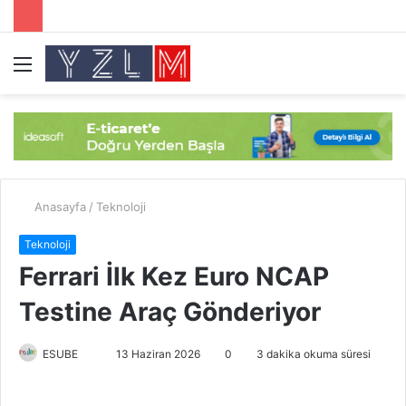
Menü
A
y
...
Anasayfa
/
Teknoloji
Teknoloji
Ferrari İlk Kez Euro NCAP
Testine Araç Gönderiyor
ESUBE
B
13 Haziran 2026
0
3 dakika okuma süresi
i
r