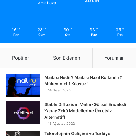
3.13 km/h
Açık hava
16
28
30
33
35
℃
℃
℃
℃
℃
Per
Cum
Cts
Paz
Pts
Popüler
Son Eklenen
Yorumlar
Mail.ru Nedir? Mail.ru Nasıl Kullanılır?
Mükemmel 1 Kılavuz!
14 Nisan 2023
Stable Diffusion: Metin-Görsel Endeksli
Yapay Zekâ Modellerine Ücretsiz
Alternatif!
18 Ağustos 2022
Teknolojinin Gelişimi ve Türkiye