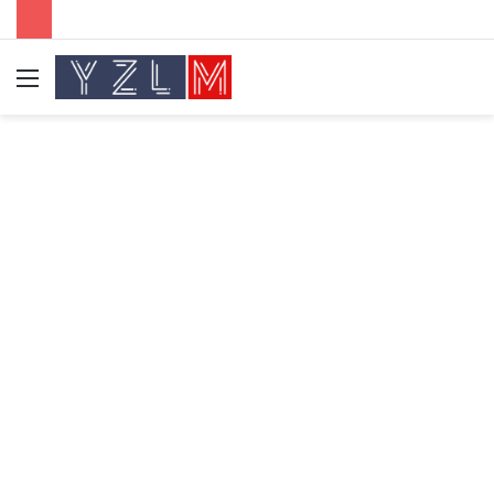
Menü
A
y
...