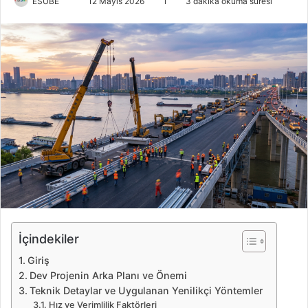
ESUBE
B
12 Mayıs 2026
1
3 dakika okuma süresi
i
r
e
-
p
o
s
t
a
g
ö
n
d
e
İçindekiler
r
Giriş
m
Dev Projenin Arka Planı ve Önemi
e
Teknik Detaylar ve Uygulanan Yenilikçi Yöntemler
k
Hız ve Verimlilik Faktörleri