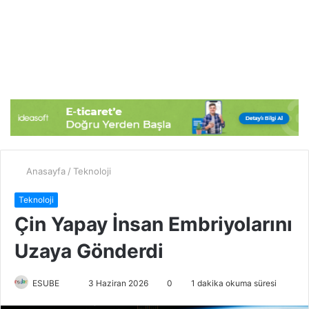
Anasayfa
/
Teknoloji
Teknoloji
Çin Yapay İnsan Embriyolarını
Uzaya Gönderdi
ESUBE
B
3 Haziran 2026
0
1 dakika okuma süresi
i