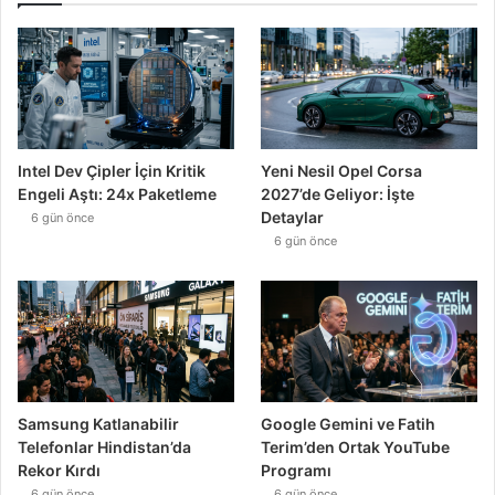
Intel Dev Çipler İçin Kritik
Yeni Nesil Opel Corsa
Engeli Aştı: 24x Paketleme
2027’de Geliyor: İşte
Detaylar
6 gün önce
6 gün önce
Samsung Katlanabilir
Google Gemini ve Fatih
Telefonlar Hindistan’da
Terim’den Ortak YouTube
Rekor Kırdı
Programı
6 gün önce
6 gün önce