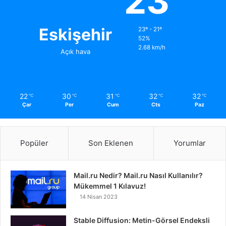
23
Eskişehir
23º - 21º
52%
2.68 km/h
Açık hava
22
30
31
32
32
℃
℃
℃
℃
℃
Çar
Per
Cum
Cts
Paz
Popüler
Son Eklenen
Yorumlar
Mail.ru Nedir? Mail.ru Nasıl Kullanılır?
Mükemmel 1 Kılavuz!
14 Nisan 2023
Stable Diffusion: Metin-Görsel Endeksli