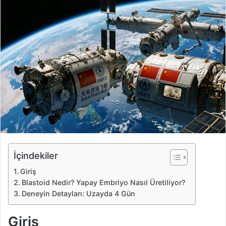
r
e
-
p
o
s
t
a
g
ö
n
d
e
İçindekiler
r
Giriş
m
Blastoid Nedir? Yapay Embriyo Nasıl Üretiliyor?
e
Deneyin Detayları: Uzayda 4 Gün
k
Giriş