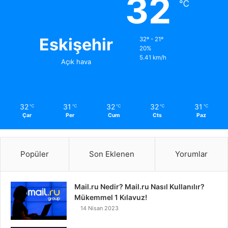
32
℃
Eskişehir
32º - 21º
20%
5.41 km/h
Açık hava
32
31
32
32
31
℃
℃
℃
℃
℃
Çar
Per
Cum
Cts
Paz
Popüler
Son Eklenen
Yorumlar
Mail.ru Nedir? Mail.ru Nasıl Kullanılır?
Mükemmel 1 Kılavuz!
14 Nisan 2023