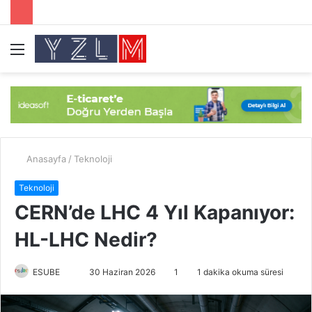
Menü
A
y
...
Anasayfa
/
Teknoloji
Teknoloji
CERN’de LHC 4 Yıl Kapanıyor:
HL-LHC Nedir?
ESUBE
B
30 Haziran 2026
1
1 dakika okuma süresi
i
r