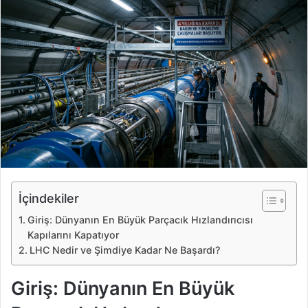
e
-
p
o
s
t
a
g
ö
n
d
e
İçindekiler
r
Giriş: Dünyanın En Büyük Parçacık Hızlandırıcısı
m
Kapılarını Kapatıyor
e
LHC Nedir ve Şimdiye Kadar Ne Başardı?
k
Giriş: Dünyanın En Büyük