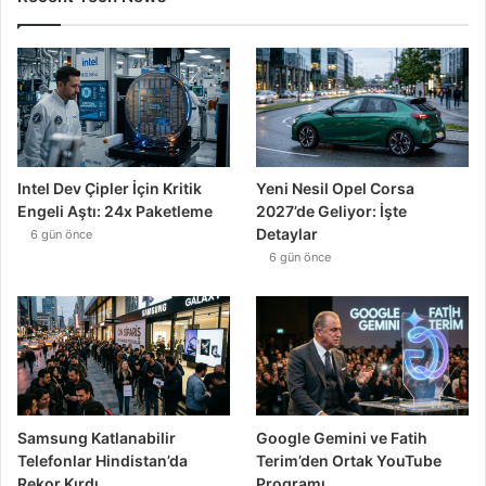
Intel Dev Çipler İçin Kritik
Yeni Nesil Opel Corsa
Engeli Aştı: 24x Paketleme
2027’de Geliyor: İşte
Detaylar
6 gün önce
6 gün önce
Samsung Katlanabilir
Google Gemini ve Fatih
Telefonlar Hindistan’da
Terim’den Ortak YouTube
Rekor Kırdı
Programı