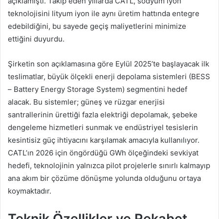
açıklamıştı. Takip eden yıllarda CATL, sodyum iyon
teknolojisini lityum iyon ile aynı üretim hattında entegre
edebildiğini, bu sayede geçiş maliyetlerini minimize
ettiğini duyurdu.
Şirketin son açıklamasına göre Eylül 2025’te başlayacak ilk
teslimatlar, büyük ölçekli enerji depolama sistemleri (BESS
– Battery Energy Storage System) segmentini hedef
alacak. Bu sistemler; güneş ve rüzgar enerjisi
santrallerinin ürettiği fazla elektriği depolamak, şebeke
dengeleme hizmetleri sunmak ve endüstriyel tesislerin
kesintisiz güç ihtiyacını karşılamak amacıyla kullanılıyor.
CATL’ın 2026 için öngördüğü GWh ölçeğindeki sevkiyat
hedefi, teknolojinin yalnızca pilot projelerle sınırlı kalmayıp
ana akım bir çözüme dönüşme yolunda olduğunu ortaya
koymaktadır.
Teknik Özellikler ve Rekabet