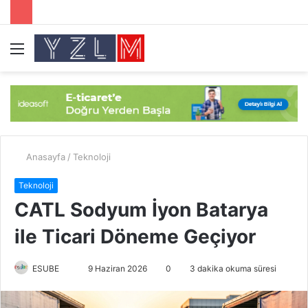
Menü
A
y
...
Anasayfa
/
Teknoloji
Teknoloji
CATL Sodyum İyon Batarya
ile Ticari Döneme Geçiyor
ESUBE
B
9 Haziran 2026
0
3 dakika okuma süresi
i
r