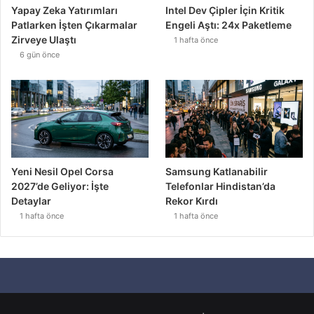
Yapay Zeka Yatırımları
Intel Dev Çipler İçin Kritik
Patlarken İşten Çıkarmalar
Engeli Aştı: 24x Paketleme
Zirveye Ulaştı
1 hafta önce
6 gün önce
Yeni Nesil Opel Corsa
Samsung Katlanabilir
2027’de Geliyor: İşte
Telefonlar Hindistan’da
Detaylar
Rekor Kırdı
1 hafta önce
1 hafta önce