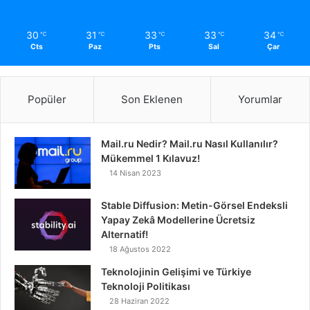
30
31
33
33
34
℃
℃
℃
℃
℃
Cts
Paz
Pts
Sal
Çar
Popüler
Son Eklenen
Yorumlar
Mail.ru Nedir? Mail.ru Nasıl Kullanılır?
Mükemmel 1 Kılavuz!
14 Nisan 2023
Stable Diffusion: Metin-Görsel Endeksli
Yapay Zekâ Modellerine Ücretsiz
Alternatif!
18 Ağustos 2022
Teknolojinin Gelişimi ve Türkiye
Teknoloji Politikası
28 Haziran 2022