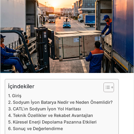
e
-
p
o
s
t
a
g
ö
n
d
e
İçindekiler
r
Giriş
m
Sodyum İyon Batarya Nedir ve Neden Önemlidir?
e
CATL’ın Sodyum İyon Yol Haritası
k
Teknik Özellikler ve Rekabet Avantajları
Küresel Enerji Depolama Pazarına Etkileri
Sonuç ve Değerlendirme