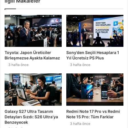
İlgili Makaleler
Toyota: Japon Üreticiler
Sony’den Seçili Hesaplara 1
Birleşmezse Ayakta Kalamaz
Yıl Ücretsiz PS Plus
3 hafta önce
3 hafta önce
Galaxy S27 Ultra Tasarım
Redmi Note 17 Pro vs Redmi
Detayları Sızdı: S26 Ultra’ya
Note 15 Pro: Tüm Farklar
Benzeyecek
3 hafta önce