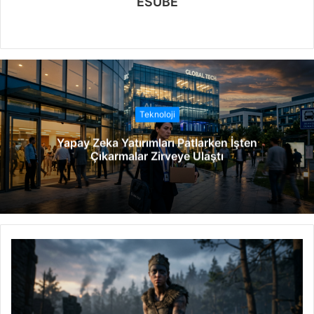
ESUBE
W
e
b
s
i
t
Teknoloji
e
Yapay Zeka Yatırımları Patlarken İşten
s
Çıkarmalar Zirveye Ulaştı
i