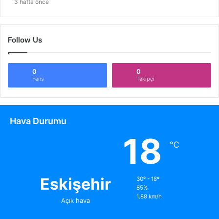
3 hafta önce
Follow Us
0
0
Fans
Takipçi
Hava Durumu
18
℃
Eskişehir
30º - 18º
85%
1.88 km/h
Açık hava