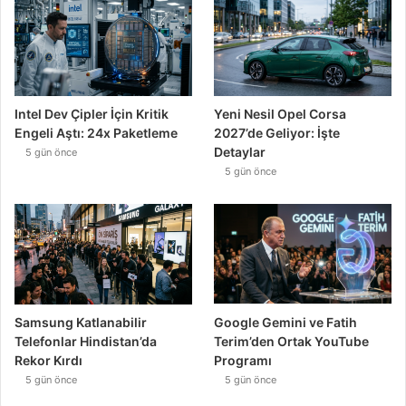
Intel Dev Çipler İçin Kritik
Yeni Nesil Opel Corsa
Engeli Aştı: 24x Paketleme
2027’de Geliyor: İşte
Detaylar
5 gün önce
5 gün önce
Samsung Katlanabilir
Google Gemini ve Fatih
Telefonlar Hindistan’da
Terim’den Ortak YouTube
Rekor Kırdı
Programı
5 gün önce
5 gün önce