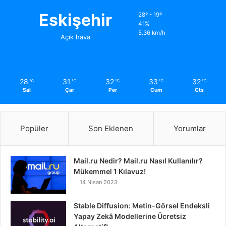
Eskişehir
28º - 19º
41%
5.36 km/h
Açık hava
28
31
32
33
32
℃
℃
℃
℃
℃
Sal
Çar
Per
Cum
Cts
Popüler
Son Eklenen
Yorumlar
Mail.ru Nedir? Mail.ru Nasıl Kullanılır?
Mükemmel 1 Kılavuz!
14 Nisan 2023
Stable Diffusion: Metin-Görsel Endeksli
Yapay Zekâ Modellerine Ücretsiz