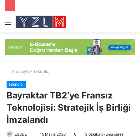
Menü
A
y
...
Anasayfa
/
Teknoloji
Teknoloji
Bayraktar TB2’ye Fransız
Teknolojisi: Stratejik İş Birliği
İmzalandı
ESUBE
B
15 Mayıs 2026
0
3 dakika okuma süresi