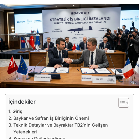
i
r
e
-
p
o
s
t
a
g
ö
n
d
e
İçindekiler
r
Giriş
m
Baykar ve Safran İş Birliğinin Önemi
e
Teknik Detaylar ve Bayraktar TB2’nin Gelişen
k
Yetenekleri
Sonuç ve Değerlendirme