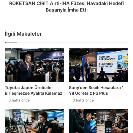
ROKETSAN CİRİT Anti-İHA Füzesi Havadaki Hedefi
Başarıyla İmha Etti
İlgili Makaleler
Toyota: Japon Üreticiler
Sony’den Seçili Hesaplara 1
Birleşmezse Ayakta Kalamaz
Yıl Ücretsiz PS Plus
3 hafta önce
3 hafta önce