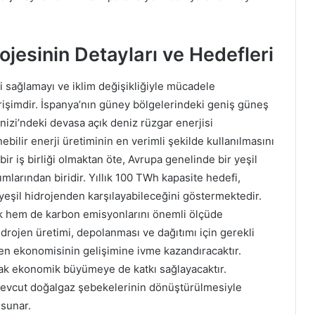
ojesinin Detayları ve Hedefleri
ni sağlamayı ve iklim değişikliğiyle mücadele
irişimdir. İspanya’nın güney bölgelerindeki geniş güneş
nizi’ndeki devasa açık deniz rüzgar enerjisi
ebilir enerji üretiminin en verimli şekilde kullanılmasını
bir iş birliği olmaktan öte, Avrupa genelinde bir yeşil
larından biridir. Yıllık 100 TWh kapasite hedefi,
ı yeşil hidrojenden karşılayabileceğini göstermektedir.
acak hem de karbon emisyonlarını önemli ölçüde
idrojen üretimi, depolanması ve dağıtımı için gerekli
ojen ekonomisinin gelişimine ivme kazandıracaktır.
tarak ekonomik büyümeye de katkı sağlayacaktır.
, mevcut doğalgaz şebekelerinin dönüştürülmesiyle
 sunar.