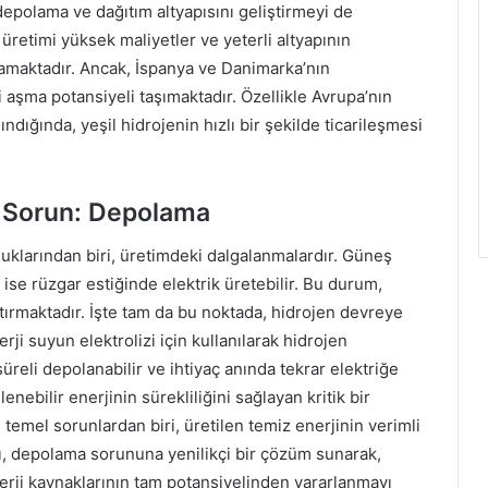
epolama ve dağıtım altyapısını geliştirmeyi de
retimi yüksek maliyetler ve yeterli altyapının
amaktadır. Ancak, İspanya ve Danimarka’nın
 aşma potansiyeli taşımaktadır. Özellikle Avrupa’nın
ndığında, yeşil hidrojenin hızlı bir şekilde ticarileşmesi
 Sorun: Depolama
luklarından biri, üretimdeki dalgalanmalardır. Güneş
 ise rüzgar estiğinde elektrik üretebilir. Bu durum,
ırmaktadır. İşte tam da bu noktada, hidrojen devreye
rji suyun elektrolizi için kullanılarak hidrojen
süreli depolanabilir ve ihtiyaç anında tekrar elektriğe
nebilir enerjinin sürekliliğini sağlayan kritik bir
emel sorunlardan biri, üretilen temiz enerjinin verimli
nı, depolama sorununa yenilikçi bir çözüm sunarak,
enerji kaynaklarının tam potansiyelinden yararlanmayı