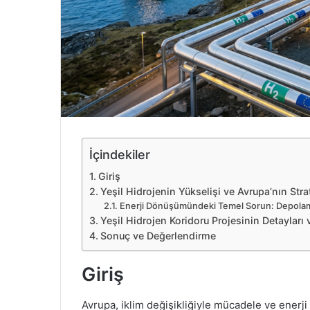
e
k
İçindekiler
Giriş
Yeşil Hidrojenin Yükselişi ve Avrupa’nın Strat
Enerji Dönüşümündeki Temel Sorun: Depola
Yeşil Hidrojen Koridoru Projesinin Detayları 
Sonuç ve Değerlendirme
Giriş
Avrupa, iklim değişikliğiyle mücadele ve enerj