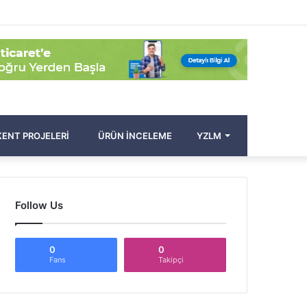
Facebook
Twitter
Pinterest
YouTube
Instagram
Kayıt
Rastgele
Kenar
Arama
Ol
Makale
Bölmesi
yap
...
ENT PROJELERI
ÜRÜN İNCELEME
YZLM
Follow Us
0
0
Fans
Takipçi