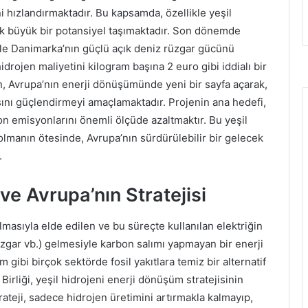
ni hızlandırmaktadır. Bu kapsamda, özellikle yeşil
rak büyük bir potansiyel taşımaktadır. Son dönemde
 ile Danimarka’nın güçlü açık deniz rüzgar gücünü
hidrojen maliyetini kilogram başına 2 euro gibi iddialı bir
n, Avrupa’nın enerji dönüşümünde yeni bir sayfa açarak,
ısını güçlendirmeyi amaçlamaktadır. Projenin ana hedefi,
bon emisyonlarını önemli ölçüde azaltmaktır. Bu yeşil
 olmanın ötesinde, Avrupa’nın sürdürülebilir bir gelecek
.
 ve Avrupa’nın Stratejisi
ılmasıyla elde edilen ve bu süreçte kullanılan elektriğin
zgar vb.) gelmesiyle karbon salımı yapmayan bir enerji
 gibi birçok sektörde fosil yakıtlara temiz bir alternatif
Birliği, yeşil hidrojeni enerji dönüşüm stratejisinin
trateji, sadece hidrojen üretimini artırmakla kalmayıp,