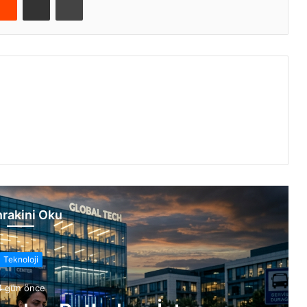
rakini Oku
Teknoloji
4 gün önce