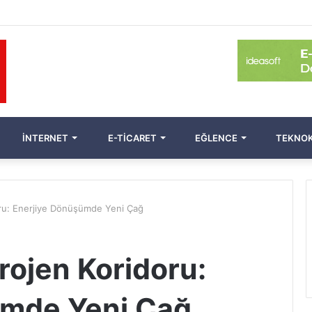
İNTERNET
E-TICARET
EĞLENCE
TEKNOK
oru: Enerjiye Dönüşümde Yeni Çağ
rojen Koridoru:
ümde Yeni Çağ