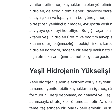
yenilenebilir enerji kaynaklarına olan yönelimi
hidrojen, geleceğin temiz enerji taşıyıcısı ola
ortaya çıkan ve İspanya’nın bol güneş enerjisi
birleştiren yenilikçi bir model, Avrupa’da yeşil 
seviyeye çekmeyi hedefliyor. Bu çığır açan pla
kıtanın yeşil hidrojen üretim ve dağıtım altyap
kıtanın enerji bağımsızlığını pekiştirirken, kar
hidrojen koridoru, sadece bir enerji nakil hattı
inşa etme kararlılığının somut bir göstergesidir
Yeşil Hidrojenin Yükselişi
Yeşil hidrojen, suyun elektroliz yoluyla ayrıştır
tamamen yenilenebilir kaynaklardan (güneş, rü
formudur. Enerji depolama, ağır sanayi ve ulaşım
sunmasıyla stratejik bir öneme sahiptir. Avrupa 
temel taşlarından biri olarak belirlemiştir. Bu s