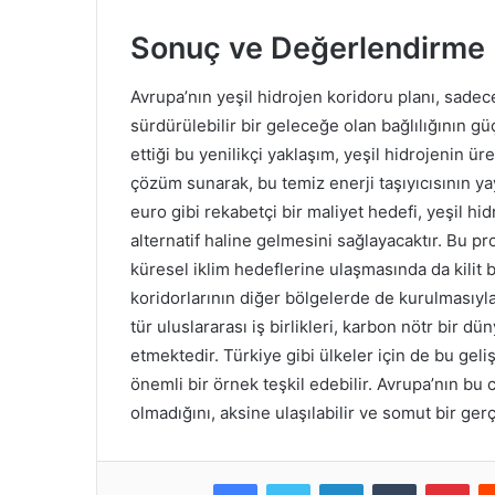
Sonuç ve Değerlendirme
Avrupa’nın yeşil hidrojen koridoru planı, sadece
sürdürülebilir bir geleceğe olan bağlılığının gü
ettiği bu yenilikçi yaklaşım, yeşil hidrojenin 
çözüm sunarak, bu temiz enerji taşıyıcısının 
euro gibi rekabetçi bir maliyet hedefi, yeşil hi
alternatif haline gelmesini sağlayacaktır. Bu pro
küresel iklim hedeflerine ulaşmasında da kilit b
koridorlarının diğer bölgelerde de kurulmasıyla
tür uluslararası iş birlikleri, karbon nötr bir d
etmektedir. Türkiye gibi ülkeler için de bu geli
önemli bir örnek teşkil edebilir. Avrupa’nın bu
olmadığını, aksine ulaşılabilir ve somut bir ger
Facebook
Twitter
LinkedIn
Tumblr
Pinterest