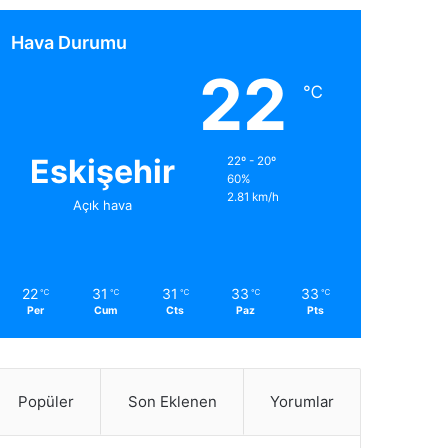
Hava Durumu
22
℃
Eskişehir
22º - 20º
60%
2.81 km/h
Açık hava
22
31
31
33
33
℃
℃
℃
℃
℃
Per
Cum
Cts
Paz
Pts
Popüler
Son Eklenen
Yorumlar