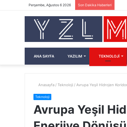
Perşembe, Ağustos 6 2026
Son Dakika Haberleri
ANA SAYFA
YAZILIM
TEKNOLOJI
Anasayfa
/
Teknoloji
/
Avrupa Yeşil Hidrojen Korid
Teknoloji
Avrupa Yeşil Hid
Enerjiye Dönüş