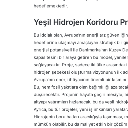
hedeflemektedir.
Yeşil Hidrojen Koridoru Pr
Bu iddialı plan, Avrupa’nın enerji arz güvenliği
hedeflerine ulaşmayı amaçlayan stratejik bir g
enerjisi potansiyeli ile Danimarka’nın Kuzey De
kapasitesini bir araya getiren bu model, yenilen
sağlayacaktır. Proje, sadece iki ülke arasındaki 
hidrojen şebekesi oluşturma vizyonunun ilk adım
Avrupa’nın enerji ihtiyacının önemli bir kısmın
Bu, hem fosil yakıtlara olan bağımlılığı azalt
düşürecektir. Projenin hayata geçirilmesiyle, h
altyapı yatırımları hızlanacak, bu da yeşil hidr
Ayrıca, bu tür projeler, yeni iş imkanları yara
Hidrojenin boru hatları aracılığıyla taşınması
mümkün olabilir, bu da maliyet etkin bir çözüm