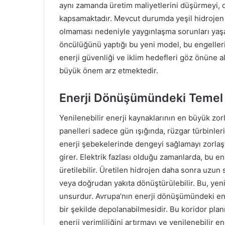
aynı zamanda üretim maliyetlerini düşürmeyi, d
kapsamaktadır. Mevcut durumda yeşil hidrojen ü
olmaması nedeniyle yaygınlaşma sorunları yaş
öncülüğünü yaptığı bu yeni model, bu engelleri
enerji güvenliği ve iklim hedefleri göz önüne alı
büyük önem arz etmektedir.
Enerji Dönüşümündeki Temel
Yenilenebilir enerji kaynaklarının en büyük zor
panelleri sadece gün ışığında, rüzgar türbinleri
enerji şebekelerinde dengeyi sağlamayı zorlaşt
girer. Elektrik fazlası olduğu zamanlarda, bu ene
üretilebilir. Üretilen hidrojen daha sonra uzun 
veya doğrudan yakıta dönüştürülebilir. Bu, yenile
unsurdur. Avrupa’nın enerji dönüşümündeki en t
bir şekilde depolanabilmesidir. Bu koridor pla
enerji verimliliğini artırmayı ve yenilenebilir 