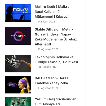
Mail.ru Nedir? Mail.ru
Nasıl Kullanılır?
Mükemmel 1 Kılavuz!
14 Nisan 2023
Stable Diffusion: Metin-
Görsel Endeksli Yapay
Zekâ Modellerine Ücretsiz
Alternatif!
18 Ağustos 2022
Teknolojinin Gelişimi ve
Türkiye Teknoloji Politikası
28 Haziran 2022
DALL·E: Metin-Görsel
Endeksli Yapay Zekâ
16 Ağustos 2022
Yazılım Geliştiricilerinden
Film Tavsiyeleri