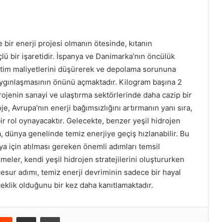
 bir enerji projesi olmanın ötesinde, kıtanın
çlü bir işaretidir. İspanya ve Danimarka’nın öncülük
üretim maliyetlerini düşürerek ve depolama sorununa
yaygınlaşmasının önünü açmaktadır. Kilogram başına 2
drojenin sanayi ve ulaştırma sektörlerinde daha cazip bir
je, Avrupa’nın enerji bağımsızlığını artırmanın yanı sıra,
ir rol oynayacaktır. Gelecekte, benzer yeşil hidrojen
, dünya genelinde temiz enerjiye geçiş hızlanabilir. Bu
ünya için atılması gereken önemli adımları temsil
şmeler, kendi yeşil hidrojen stratejilerini oluştururken
 cesur adımı, temiz enerji devriminin sadece bir hayal
çeklik olduğunu bir kez daha kanıtlamaktadır.
Reddit
E-Posta ile paylaş
Yazdır