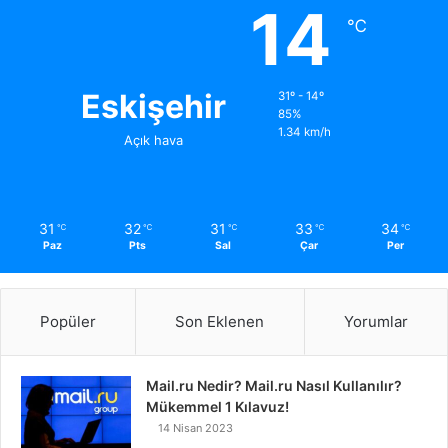
14
℃
Eskişehir
31º - 14º
85%
1.34 km/h
Açık hava
31
32
31
33
34
℃
℃
℃
℃
℃
Paz
Pts
Sal
Çar
Per
Popüler
Son Eklenen
Yorumlar
Mail.ru Nedir? Mail.ru Nasıl Kullanılır?
Mükemmel 1 Kılavuz!
14 Nisan 2023