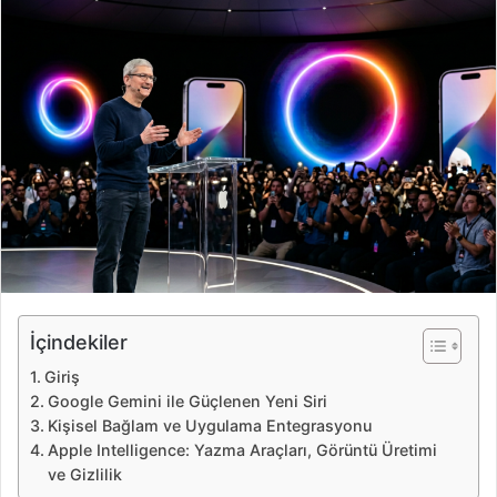
r
e
-
p
o
s
t
a
g
ö
n
d
e
İçindekiler
r
Giriş
m
Google Gemini ile Güçlenen Yeni Siri
e
Kişisel Bağlam ve Uygulama Entegrasyonu
k
Apple Intelligence: Yazma Araçları, Görüntü Üretimi
ve Gizlilik