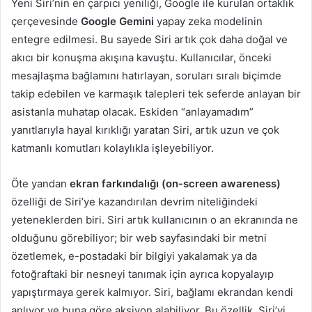
Yeni Siri’nin en çarpıcı yeniliği, Google ile kurulan ortaklık
çerçevesinde
Google Gemini
yapay zeka modelinin
entegre edilmesi. Bu sayede Siri artık çok daha doğal ve
akıcı bir konuşma akışına kavuştu. Kullanıcılar, önceki
mesajlaşma bağlamını hatırlayan, soruları sıralı biçimde
takip edebilen ve karmaşık talepleri tek seferde anlayan bir
asistanla muhatap olacak. Eskiden “anlayamadım”
yanıtlarıyla hayal kırıklığı yaratan Siri, artık uzun ve çok
katmanlı komutları kolaylıkla işleyebiliyor.
Öte yandan
ekran farkındalığı (on-screen awareness)
özelliği de Siri’ye kazandırılan devrim niteliğindeki
yeteneklerden biri. Siri artık kullanıcının o an ekranında ne
olduğunu görebiliyor; bir web sayfasındaki bir metni
özetlemek, e-postadaki bir bilgiyi yakalamak ya da
fotoğraftaki bir nesneyi tanımak için ayrıca kopyalayıp
yapıştırmaya gerek kalmıyor. Siri, bağlamı ekrandan kendi
anlıyor ve buna göre aksiyon alabiliyor. Bu özellik, Siri’yi