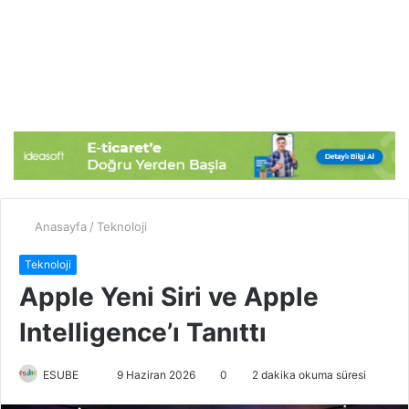
Anasayfa
/
Teknoloji
Teknoloji
Apple Yeni Siri ve Apple
Intelligence’ı Tanıttı
ESUBE
B
9 Haziran 2026
0
2 dakika okuma süresi
i