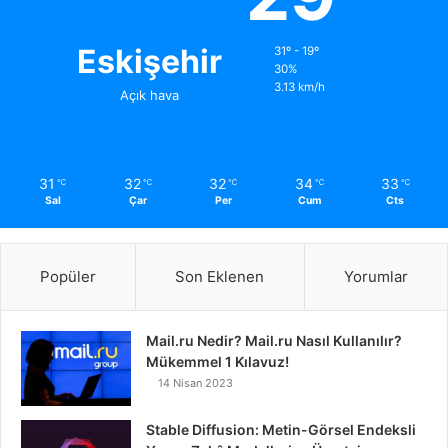
Eskişehir
31º - 19º
30%
3.13 km/h
Açık hava
31
32
32
34
33
℃
℃
℃
℃
℃
Sal
Çar
Per
Cum
Cts
Popüler
Son Eklenen
Yorumlar
Mail.ru Nedir? Mail.ru Nasıl Kullanılır?
Mükemmel 1 Kılavuz!
14 Nisan 2023
Stable Diffusion: Metin-Görsel Endeksli