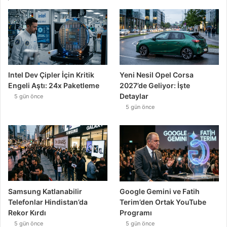
Intel Dev Çipler İçin Kritik
Yeni Nesil Opel Corsa
Engeli Aştı: 24x Paketleme
2027’de Geliyor: İşte
Detaylar
5 gün önce
5 gün önce
Samsung Katlanabilir
Google Gemini ve Fatih
Telefonlar Hindistan’da
Terim’den Ortak YouTube
Rekor Kırdı
Programı
5 gün önce
5 gün önce