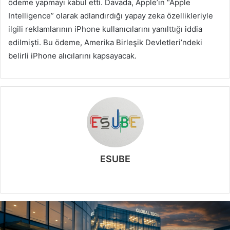
e
ödeme yapmayı kabul etti. Davada, Apple’ın “Apple
k
Intelligence” olarak adlandırdığı yapay zeka özellikleriyle
ilgili reklamlarının iPhone kullanıcılarını yanılttığı iddia
edilmişti. Bu ödeme, Amerika Birleşik Devletleri’ndeki
belirli iPhone alıcılarını kapsayacak.
ESUBE
W
e
b
s
i