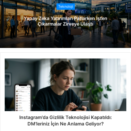
t
Teknoloji
e
Yapay Zeka Yatırımları Patlarken İşten
s
Çıkarmalar Zirveye Ulaştı
i
Instagram'da Gizlilik Teknolojisi Kapatıldı:
DM'leriniz İçin Ne Anlama Geliyor?