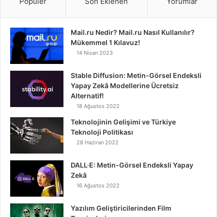
Popüler
Son Eklenen
Yorumlar
Mail.ru Nedir? Mail.ru Nasıl Kullanılır?
Mükemmel 1 Kılavuz!
14 Nisan 2023
Stable Diffusion: Metin-Görsel Endeksli
Yapay Zekâ Modellerine Ücretsiz
Alternatif!
18 Ağustos 2022
Teknolojinin Gelişimi ve Türkiye
Teknoloji Politikası
28 Haziran 2022
DALL·E: Metin-Görsel Endeksli Yapay
Zekâ
16 Ağustos 2022
Yazılım Geliştiricilerinden Film