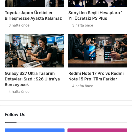
Toyota: Japon Üreticiler
Sony’den Seçili Hesaplara 1
Birleşmezse Ayakta Kalamaz
Yıl Ücretsiz PS Plus
3 hafta önce
3 hafta önce
Galaxy S27 Ultra Tasarım
Redmi Note 17 Pro vs Redmi
Detayları Sızdı: S26 Ultra’ya
Note 15 Pro: Tüm Farklar
Benzeyecek
4 hafta önce
4 hafta önce
Follow Us