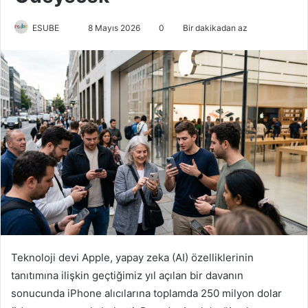
ESUBE
B
8 Mayıs 2026
0
Bir dakikadan az
i
r
e
-
p
o
s
t
a
g
ö
n
d
Teknoloji devi Apple, yapay zeka (AI) özelliklerinin
e
tanıtımına ilişkin geçtiğimiz yıl açılan bir davanın
r
sonucunda iPhone alıcılarına toplamda 250 milyon dolar
m