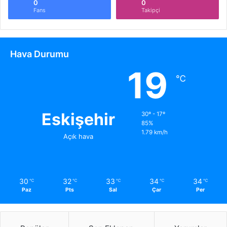
0
0
Fans
Takipçi
Hava Durumu
19
℃
Eskişehir
30º - 17º
85%
1.79 km/h
Açık hava
30
32
33
34
34
℃
℃
℃
℃
℃
Paz
Pts
Sal
Çar
Per