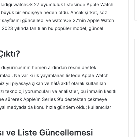
ladığı watchOS 27 uyumluluk listesinde Apple Watch
a büyük bir endişeye neden oldu. Ancak şirket, söz
 sayfasını güncelledi ve watchOS 27’nin Apple Watch
. 2023 yılında tanıtılan bu popüler model, güncel
Çıktı?
i duyurmasının hemen ardından resmi destek
ımladı. Ne var ki ilk yayımlanan listede Apple Watch
z yıl piyasaya çıkan ve hâlâ aktif olarak kullanılan
ı teknoloji yorumcuları ve analistler, bu ihmalin kasıtlı
 öne sürerek Apple’ın Series 9’u destekten çekmeye
osyal medyada da konu hızla gündem oldu; kullanıcılar
ı ve Liste Güncellemesi