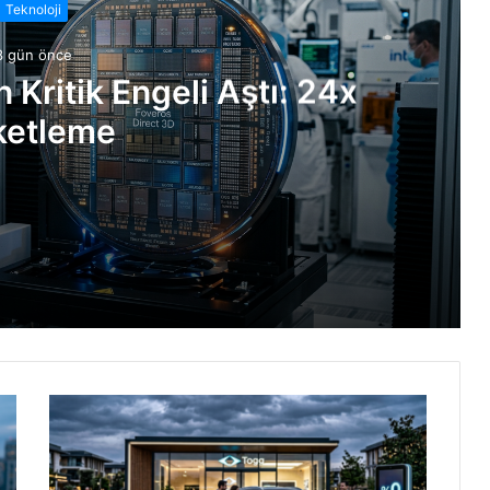
Teknoloji
3 gün önce
n Kritik Engeli Aştı: 24x
ketleme
: 24x Paketleme
İşte Detaylar