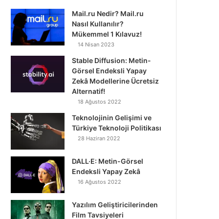
Mail.ru Nedir? Mail.ru
Nasıl Kullanılır?
Mükemmel 1 Kılavuz!
14 Nisan 2023
Stable Diffusion: Metin-
Görsel Endeksli Yapay
Zekâ Modellerine Ücretsiz
Alternatif!
18 Ağustos 2022
Teknolojinin Gelişimi ve
Türkiye Teknoloji Politikası
28 Haziran 2022
DALL·E: Metin-Görsel
Endeksli Yapay Zekâ
16 Ağustos 2022
Yazılım Geliştiricilerinden
Film Tavsiyeleri