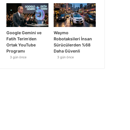
Google Gemini ve
Waymo
Fatih Terim’den
Robotaksileri İnsan
Ortak YouTube
Sürücülerden %68
Programı
Daha Güvenli
3 gün önce
3 gün önce