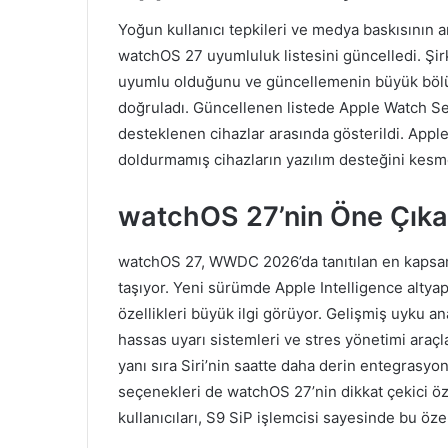
Yoğun kullanıcı tepkileri ve medya baskısının 
watchOS 27 uyumluluk listesini güncelledi. Şi
uyumlu olduğunu ve güncellemenin büyük böl
doğruladı. Güncellenen listede Apple Watch Seri
desteklenen cihazlar arasında gösterildi. Apple’
doldurmamış cihazların yazılım desteğini kes
watchOS 27’nin Öne Çıkan
watchOS 27, WWDC 2026’da tanıtılan en kapsam
taşıyor. Yeni sürümde Apple Intelligence altyap
özellikleri büyük ilgi görüyor. Gelişmiş uyku an
hassas uyarı sistemleri ve stres yönetimi araçl
yanı sıra Siri’nin saatte daha derin entegrasy
seçenekleri de watchOS 27’nin dikkat çekici öze
kullanıcıları, S9 SiP işlemcisi sayesinde bu öz