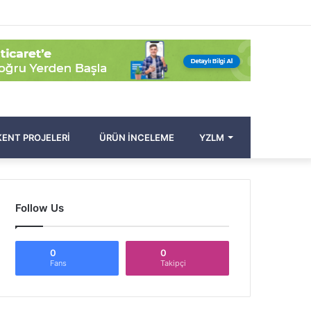
Facebook
Twitter
Pinterest
YouTube
Instagram
Kayıt
Rastgele
Kenar
Arama
Ol
Makale
Bölmesi
yap
...
ENT PROJELERI
ÜRÜN İNCELEME
YZLM
Follow Us
0
0
Fans
Takipçi