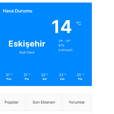
Hava Durumu
14
℃
Eskişehir
31º - 14º
87%
0.45 km/h
Açık hava
31
31
32
33
35
℃
℃
℃
℃
℃
Paz
Pts
Sal
Çar
Per
Popüler
Son Eklenen
Yorumlar