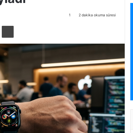
1
2 dakika okuma süresi
ta ile paylaş
Yazdır