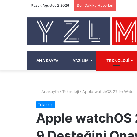
Pazar, Ağustos 2 2026
Son Dakika Haberleri
ANA SAYFA
YAZILIM
TEKNOLOJI
Anasayfa
/
Teknoloji
/
Apple watchOS 27 ile Watch 
Teknoloji
Apple watchOS 2
9 Desteğini Ona