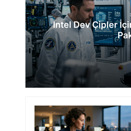
Intel Dev Çipler İçi
Pa
3 gün önce
Intel Dev Çipler İçin Kritik Engeli Aştı
3 gün önce
Yeni Nesil Opel Corsa 2027’de Geliyor: 