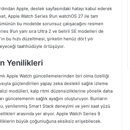
ardından Apple, destek sayfasındaki hatayı kabul ederek
rket, Apple Watch Series 9’un watchOS 27 ile tam
ümünün bu modelde sorunsuz çalışacağını resmen
es 9’un yanı sıra Ultra 2 ve belirli SE modelleri de
ın bu hızlı düzeltmesi, şirketin henüz dört yılı
meyeceği taahhüdüyle örtüşüyor.
 Yenilikleri
lı Apple Watch güncellemelerinden biri olma özelliği
ısıyla güçlendirilen yapay zeka destekli sağlık izleme
alizi modülleri, kalp ritmi düzensizliklerine yönelik daha
arı güncelemenin sağlık ayağını oluşturuyor. Bunların
onu, yenilenmiş Smart Stack deneyimi ve yeni saat yüzü
llikleri arasında yer alıyor. Apple Watch Series 9
elliklerin büyük çoğunluğuna eksiksiz erişebilecek.