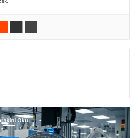
cek.
Reddit
E-Posta ile paylaş
Yazdır
rakini Oku