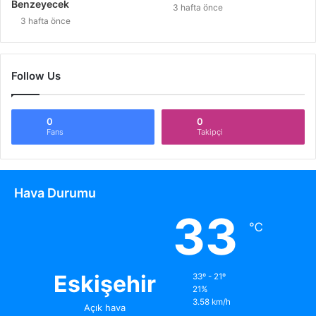
Benzeyecek
3 hafta önce
3 hafta önce
Follow Us
0
0
Fans
Takipçi
Hava Durumu
33
℃
Eskişehir
33º - 21º
21%
3.58 km/h
Açık hava