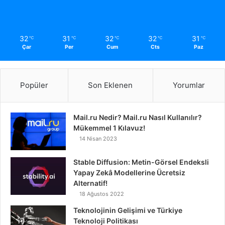
32
31
32
32
31
℃
℃
℃
℃
℃
Çar
Per
Cum
Cts
Paz
Popüler
Son Eklenen
Yorumlar
Mail.ru Nedir? Mail.ru Nasıl Kullanılır?
Mükemmel 1 Kılavuz!
14 Nisan 2023
Stable Diffusion: Metin-Görsel Endeksli
Yapay Zekâ Modellerine Ücretsiz
Alternatif!
18 Ağustos 2022
Teknolojinin Gelişimi ve Türkiye
Teknoloji Politikası