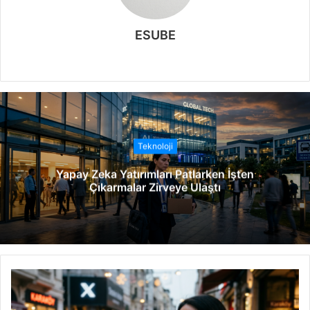
ESUBE
W
e
b
s
i
t
Teknoloji
e
Yapay Zeka Yatırımları Patlarken İşten
s
Çıkarmalar Zirveye Ulaştı
i