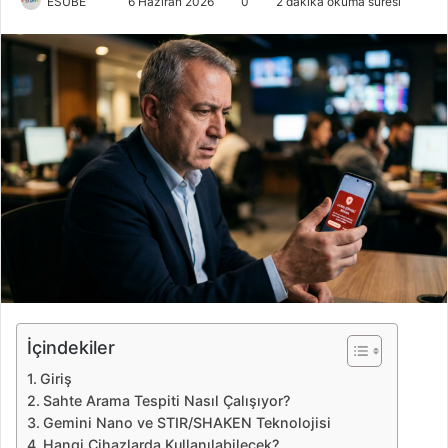
ESUBE
B
6 Haziran 2026
0
2 dakika okuma süresi
i
r
e
-
p
o
s
t
a
g
ö
n
d
e
İçindekiler
r
Giriş
m
Sahte Arama Tespiti Nasıl Çalışıyor?
e
Gemini Nano ve STIR/SHAKEN Teknolojisi
k
Hangi Cihazlarda Kullanılabilecek?