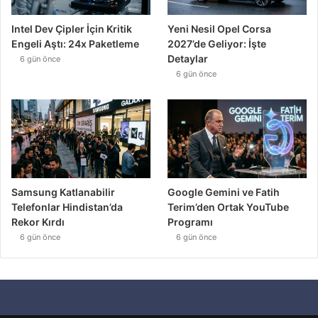
Intel Dev Çipler İçin Kritik
Yeni Nesil Opel Corsa
Engeli Aştı: 24x Paketleme
2027’de Geliyor: İşte
Detaylar
6 gün önce
6 gün önce
Samsung Katlanabilir
Google Gemini ve Fatih
Telefonlar Hindistan’da
Terim’den Ortak YouTube
Rekor Kırdı
Programı
6 gün önce
6 gün önce