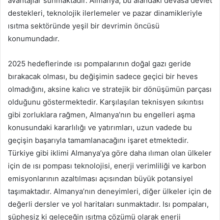
avantajlar sunmaktadır. Almanya, bu alandaki devasa devlet
destekleri, teknolojik ilerlemeler ve pazar dinamikleriyle
ısıtma sektöründe yeşil bir devrimin öncüsü
konumundadır.
2025 hedeflerinde ısı pompalarının doğal gazı geride
bırakacak olması, bu değişimin sadece geçici bir heves
olmadığını, aksine kalıcı ve stratejik bir dönüşümün parçası
olduğunu göstermektedir. Karşılaşılan teknisyen sıkıntısı
gibi zorluklara rağmen, Almanya’nın bu engelleri aşma
konusundaki kararlılığı ve yatırımları, uzun vadede bu
geçişin başarıyla tamamlanacağını işaret etmektedir.
Türkiye gibi iklimi Almanya’ya göre daha ılıman olan ülkeler
için de ısı pompası teknolojisi, enerji verimliliği ve karbon
emisyonlarının azaltılması açısından büyük potansiyel
taşımaktadır. Almanya’nın deneyimleri, diğer ülkeler için de
değerli dersler ve yol haritaları sunmaktadır. Isı pompaları,
şüphesiz ki geleceğin ısıtma çözümü olarak enerji