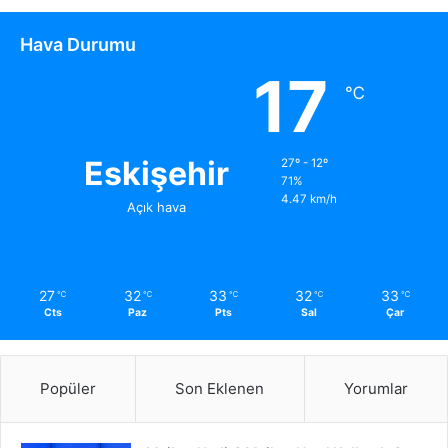
Hava Durumu
17
℃
Eskişehir
27º - 12º
71%
4.47 km/h
Açık hava
27
32
33
32
33
℃
℃
℃
℃
℃
Cts
Paz
Pts
Sal
Çar
Popüler
Son Eklenen
Yorumlar