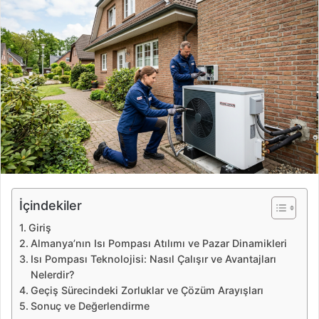
e
-
p
o
s
t
a
g
ö
n
d
e
İçindekiler
r
Giriş
m
Almanya’nın Isı Pompası Atılımı ve Pazar Dinamikleri
e
Isı Pompası Teknolojisi: Nasıl Çalışır ve Avantajları
k
Nelerdir?
Geçiş Sürecindeki Zorluklar ve Çözüm Arayışları
Sonuç ve Değerlendirme