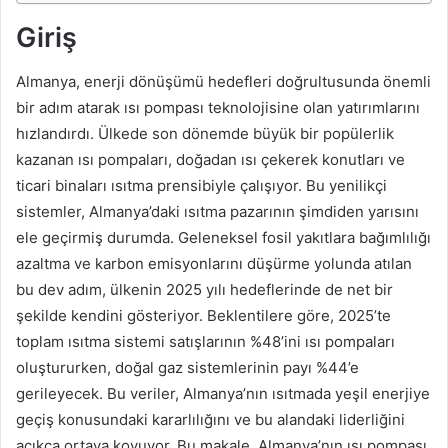
Giriş
Almanya, enerji dönüşümü hedefleri doğrultusunda önemli
bir adım atarak ısı pompası teknolojisine olan yatırımlarını
hızlandırdı. Ülkede son dönemde büyük bir popülerlik
kazanan ısı pompaları, doğadan ısı çekerek konutları ve
ticari binaları ısıtma prensibiyle çalışıyor. Bu yenilikçi
sistemler, Almanya’daki ısıtma pazarının şimdiden yarısını
ele geçirmiş durumda. Geleneksel fosil yakıtlara bağımlılığı
azaltma ve karbon emisyonlarını düşürme yolunda atılan
bu dev adım, ülkenin 2025 yılı hedeflerinde de net bir
şekilde kendini gösteriyor. Beklentilere göre, 2025’te
toplam ısıtma sistemi satışlarının %48’ini ısı pompaları
oluştururken, doğal gaz sistemlerinin payı %44’e
gerileyecek. Bu veriler, Almanya’nın ısıtmada yeşil enerjiye
geçiş konusundaki kararlılığını ve bu alandaki liderliğini
açıkça ortaya koyuyor. Bu makale, Almanya’nın ısı pompası