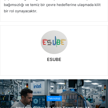
bağımsızlığı ve temiz bir çevre hedeflerine ulaşmada kilit
bir rol oynayacaktır.
ESUBE
W
e
b
s
i
t
Teknoloji
e