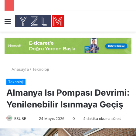
Menü
A
y
...
Anasayfa
/
Teknoloji
Teknoloji
Almanya Isı Pompası Devrimi:
Yenilenebilir Isınmaya Geçiş
ESUBE
B
24 Mayıs 2026
0
4 dakika okuma süresi
i
r