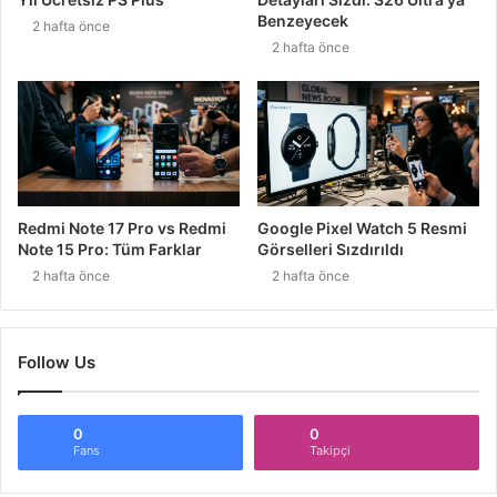
Benzeyecek
2 hafta önce
2 hafta önce
Redmi Note 17 Pro vs Redmi
Google Pixel Watch 5 Resmi
Note 15 Pro: Tüm Farklar
Görselleri Sızdırıldı
2 hafta önce
2 hafta önce
Follow Us
0
0
Fans
Takipçi