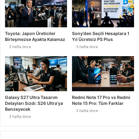
Toyota: Japon Üreticiler
Sony’den Seçili Hesaplara 1
Birleşmezse Ayakta Kalamaz
Yıl Ücretsiz PS Plus
3 hafta önce
3 hafta önce
Galaxy S27 Ultra Tasarım
Redmi Note 17 Pro vs Redmi
Detayları Sızdı: S26 Ultra’ya
Note 15 Pro: Tüm Farklar
Benzeyecek
3 hafta önce
3 hafta önce