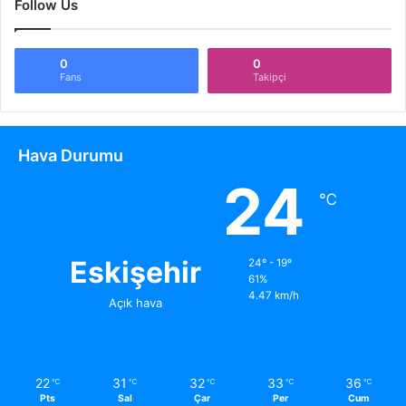
Follow Us
0
0
Fans
Takipçi
Hava Durumu
24
℃
Eskişehir
24º - 19º
61%
4.47 km/h
Açık hava
22
31
32
33
36
℃
℃
℃
℃
℃
Pts
Sal
Çar
Per
Cum