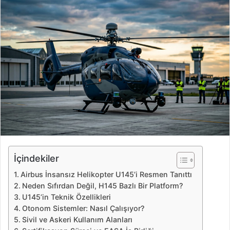
r
e
-
p
o
s
t
a
g
ö
n
d
e
İçindekiler
r
Airbus İnsansız Helikopter U145’i Resmen Tanıttı
m
Neden Sıfırdan Değil, H145 Bazlı Bir Platform?
e
U145’in Teknik Özellikleri
k
Otonom Sistemler: Nasıl Çalışıyor?
Sivil ve Askeri Kullanım Alanları