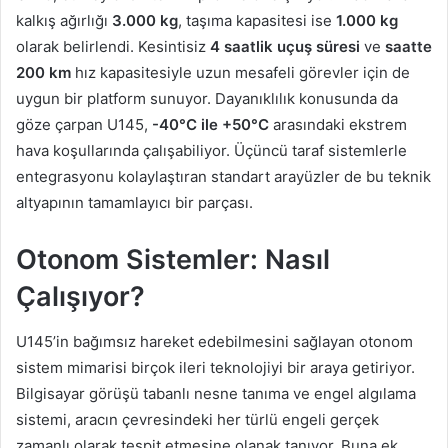
kalkış ağırlığı
3.000 kg
, taşıma kapasitesi ise
1.000 kg
olarak belirlendi. Kesintisiz
4 saatlik uçuş süresi
ve
saatte
200 km
hız kapasitesiyle uzun mesafeli görevler için de
uygun bir platform sunuyor. Dayanıklılık konusunda da
göze çarpan U145,
-40°C ile +50°C
arasındaki ekstrem
hava koşullarında çalışabiliyor. Üçüncü taraf sistemlerle
entegrasyonu kolaylaştıran standart arayüzler de bu teknik
altyapının tamamlayıcı bir parçası.
Otonom Sistemler: Nasıl
Çalışıyor?
U145’in bağımsız hareket edebilmesini sağlayan otonom
sistem mimarisi birçok ileri teknolojiyi bir araya getiriyor.
Bilgisayar görüşü tabanlı nesne tanıma ve engel algılama
sistemi, aracın çevresindeki her türlü engeli gerçek
zamanlı olarak tespit etmesine olanak tanıyor. Buna ek