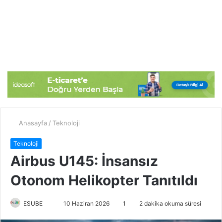
Anasayfa
/
Teknoloji
Teknoloji
Airbus U145: İnsansız
Otonom Helikopter Tanıtıldı
ESUBE
B
10 Haziran 2026
1
2 dakika okuma süresi
i