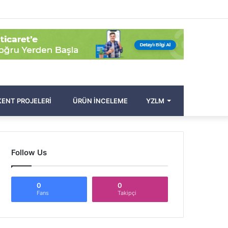
Facebook
Twitter
Pinterest
YouTube
Instagram
Kayıt
Rastgele
Kenar
Arama
Ol
Makale
Bölmesi
yap
...
ENT PROJELERI
ÜRÜN İNCELEME
YZLM
Follow Us
0
0
Fans
Takipçi