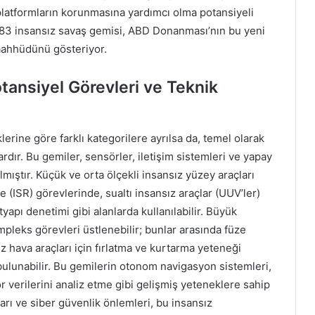
platformların korunmasına yardımcı olma potansiyeli
an 83 insansız savaş gemisi, ABD Donanması’nın bu yeni
taahhüdünü gösteriyor.
tansiyel Görevleri ve Teknik
erine göre farklı kategorilere ayrılsa da, temel olarak
dır. Bu gemiler, sensörler, iletişim sistemleri ve yapay
lmıştır. Küçük ve orta ölçekli insansız yüzey araçları
e (ISR) görevlerinde, sualtı insansız araçlar (UUV’ler)
ltyapı denetimi gibi alanlarda kullanılabilir. Büyük
pleks görevleri üstlenebilir; bunlar arasında füze
z hava araçları için fırlatma ve kurtarma yeteneği
bulunabilir. Bu gemilerin otonom navigasyon sistemleri,
verilerini analiz etme gibi gelişmiş yeteneklere sahip
ları ve siber güvenlik önlemleri, bu insansız