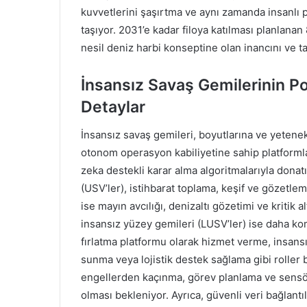
kuvvetlerini şaşırtma ve aynı zamanda insanlı 
taşıyor. 2031’e kadar filoya katılması planlan
nesil deniz harbi konseptine olan inancını ve 
İnsansız Savaş Gemilerinin Po
Detaylar
İnsansız savaş gemileri, boyutlarına ve yetenekl
otonom operasyon kabiliyetine sahip platformlar
zeka destekli karar alma algoritmalarıyla donatı
(USV’ler), istihbarat toplama, keşif ve gözetlem
ise mayın avcılığı, denizaltı gözetimi ve kritik a
insansız yüzey gemileri (LUSV’ler) ise daha kom
fırlatma platformu olarak hizmet verme, insansı
sunma veya lojistik destek sağlama gibi roller 
engellerden kaçınma, görev planlama ve sensör 
olması bekleniyor. Ayrıca, güvenli veri bağlantı