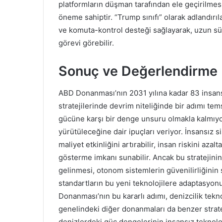
platformların düşman tarafından ele geçirilmes
öneme sahiptir. “Trump sınıfı” olarak adlandırıla
ve komuta-kontrol desteği sağlayarak, uzun sür
görevi görebilir.
Sonuç ve Değerlendirme
ABD Donanması’nın 2031 yılına kadar 83 insansı
stratejilerinde devrim niteliğinde bir adımı te
gücüne karşı bir denge unsuru olmakla kalmıyo
yürütüleceğine dair ipuçları veriyor. İnsansız 
maliyet etkinliğini artırabilir, insan riskini azal
gösterme imkanı sunabilir. Ancak bu stratejinin 
gelinmesi, otonom sistemlerin güvenilirliğinin
standartların bu yeni teknolojilere adaptasyon
Donanması’nın bu kararlı adımı, denizcilik tekno
genelindeki diğer donanmaları da benzer stratej
denizlerdeki güç dengelerinin insansız teknolo