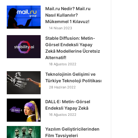
Mail.ru Nedir? Mail.ru
Nasıl Kullanılır?
Mükemmel 1 Kılavuz!
14 Nisan 2023
Stable Diffusion: Metin-
Görsel Endeksli Yapay
Zekâ Modellerine Ücretsiz
Alternatif!
18 Ağustos 2022
Teknolojinin Gelişimi ve
Türkiye Teknoloji Politikası
28 Haziran 2022
DALL·E: Metin-Görsel
Endeksli Yapay Zekâ
16 Ağustos 2022
Yazılım Geliştiricilerinden
Film Tavsiyeleri