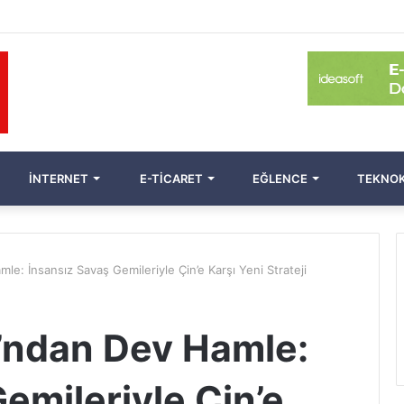
İNTERNET
E-TICARET
EĞLENCE
TEKNOK
: İnsansız Savaş Gemileriyle Çin’e Karşı Yeni Strateji
ndan Dev Hamle:
emileriyle Çin’e