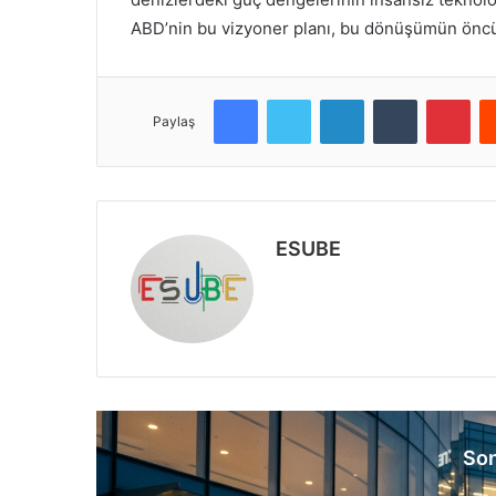
ABD’nin bu vizyoner planı, bu dönüşümün öncüs
Facebook
Twitter
LinkedIn
Tumblr
Pinterest
Paylaş
ESUBE
W
e
b
s
i
t
e
Son
s