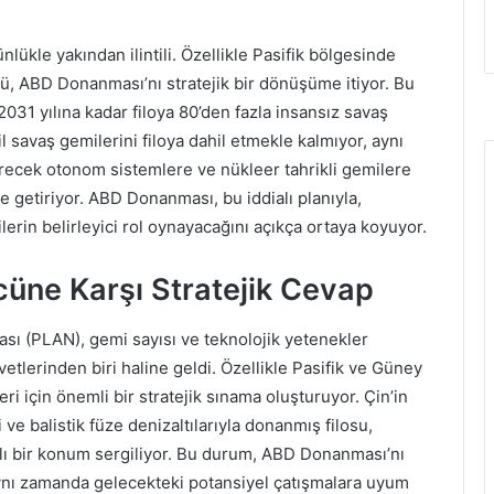
lükle yakından ilintili. Özellikle Pasifik bölgesinde
cü, ABD Donanması’nı stratejik bir dönüşüme itiyor. Bu
031 yılına kadar filoya 80’den fazla insansız savaş
 savaş gemilerini filoya dahil etmekle kalmıyor, aynı
recek otonom sistemlere ve nükleer tahrikli gemilere
e getiriyor. ABD Donanması, bu iddialı planıyla,
lerin belirleyici rol oynayacağını açıkça ortaya koyuyor.
cüne Karşı Stratejik Cevap
sı (PLAN), gemi sayısı ve teknolojik yetenekler
tlerinden biri haline geldi. Özellikle Pasifik ve Güney
ri için önemli bir stratejik sınama oluşturuyor. Çin’in
ve balistik füze denizaltılarıyla donanmış filosu,
lı bir konum sergiliyor. Bu durum, ABD Donanması’nı
nı zamanda gelecekteki potansiyel çatışmalara uyum