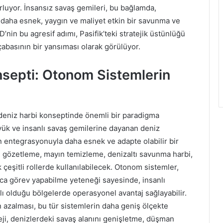
luyor. İnsansız savaş gemileri, bu bağlamda,
 daha esnek, yaygın ve maliyet etkin bir savunma ve
D’nin bu agresif adımı, Pasifik’teki stratejik üstünlüğü
basının bir yansıması olarak görülüyor.
nsepti: Otonom Sistemlerin
 deniz harbi konseptinde önemli bir paradigma
yük ve insanlı savaş gemilerine dayanan deniz
in entegrasyonuyla daha esnek ve adapte olabilir bir
e gözetleme, mayın temizleme, denizaltı savunma harbi,
k çeşitli rollerde kullanılabilecek. Otonom sistemler,
a görev yapabilme yeteneği sayesinde, insanlı
ıtlı olduğu bölgelerde operasyonel avantaj sağlayabilir.
in azalması, bu tür sistemlerin daha geniş ölçekte
teji, denizlerdeki savaş alanını genişletme, düşman