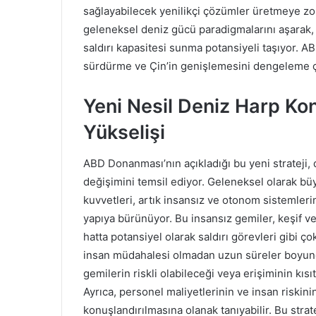
sağlayabilecek yenilikçi çözümler üretmeye zor
geleneksel deniz gücü paradigmalarını aşarak,
saldırı kapasitesi sunma potansiyeli taşıyor. AB
sürdürme ve Çin’in genişlemesini dengeleme ça
Yeni Nesil Deniz Harp Ko
Yükselişi
ABD Donanması’nın açıkladığı bu yeni strateji,
değişimini temsil ediyor. Geleneksel olarak bü
kuvvetleri, artık insansız ve otonom sistemler
yapıya bürünüyor. Bu insansız gemiler, keşif v
hatta potansiyel olarak saldırı görevleri gibi ço
insan müdahalesi olmadan uzun süreler boyunc
gemilerin riskli olabileceği veya erişiminin kıs
Ayrıca, personel maliyetlerinin ve insan riskin
konuşlandırılmasına olanak tanıyabilir. Bu stra