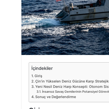
r
m
e
k
İçindekiler
Giriş
Çin’in Yükselen Deniz Gücüne Karşı Strateji
Yeni Nesil Deniz Harp Konsepti: Otonom Sist
İnsansız Savaş Gemilerinin Potansiyel Görevl
Sonuç ve Değerlendirme