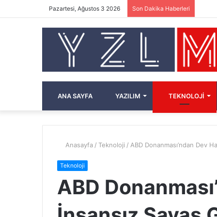
Pazartesi, Ağustos 3 2026
Son Dakika Haberleri
ANA SAYFA
YAZILIM
TEKNOLOJI
Anasayfa
/
Teknoloji
/
ABD Donanması’ndan Dev Hamle
Teknoloji
ABD Donanması’
İnsansız Savaş G