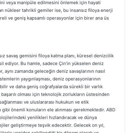
ini veya manipüle edilmesini önlemek için hayati
n nükleer tahrikli gemiler ise, bu insansız filoya enerji
eli ve geniş kapsamlı operasyonlar için birer ana üs
z savaş gemisini filoya katma planı, küresel denizcilik
msil ediyor. Bu hamle, sadece Çin’in yükselen deniz
r, aynı zamanda geleceğin deniz savaşlarının nasıl
sistemlerin yaygınlaşması, deniz operasyonlarının
tabilir ve daha geniş coğrafyalarda sürekli bir varlık
başarılı olması için teknolojik zorlukların üstesinden
 sağlanması ve uluslararası hukukun ve etik
u gibi önemli konuların ele alınması gerekmektedir. ABD
lojilerindeki yenilikleri hızlandıracak ve dünya
iler geliştirmeye teşvik edecektir. Gelecek on yıl,
jilerle yeniden şekillendiği bir dönem olacak ve