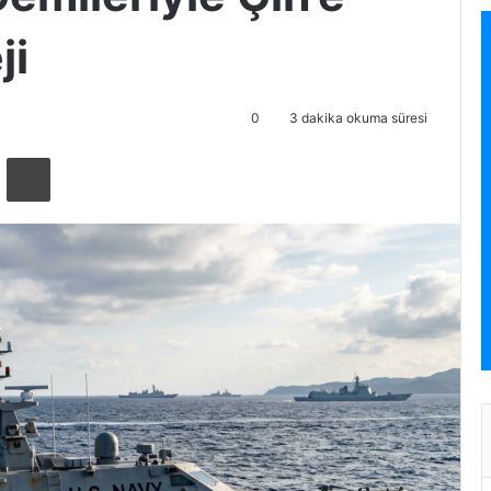
ji
0
3 dakika okuma süresi
ta ile paylaş
Yazdır