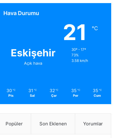
Hava Durumu
21
℃
Eskişehir
30º - 17º
73%
3.58 km/h
Açık hava
30
31
32
35
35
℃
℃
℃
℃
℃
Pts
Sal
Çar
Per
Cum
Popüler
Son Eklenen
Yorumlar