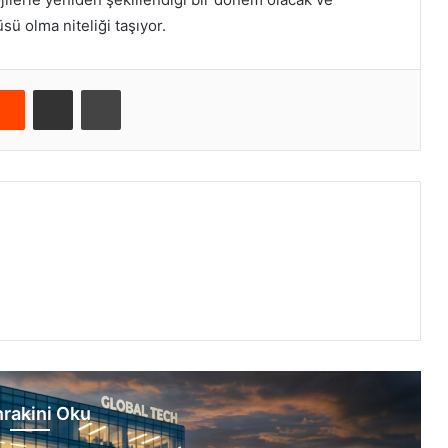
ü olma niteliği taşıyor.
Reddit
E-Posta ile paylaş
Yazdır
rakini Oku