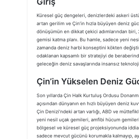
Giriş
Küresel güç dengeleri, denizlerdeki askeri üstün
artan gerilim ve Çin’in hızla büyüyen deniz gü
dönüşümün en dikkat çekici adımlarından biri, 2
gemisi katma planı. Bu hamle, sadece yeni nesil
zamanda deniz harbi konseptini kökten değişti
odaklanan kapsamlı bir stratejiyi de beraberind
geleceğin deniz savaşlarında insansız teknoloji
Çin’in Yükselen Deniz Gü
Son yıllarda Çin Halk Kurtuluş Ordusu Donanma
açısından dünyanın en hızlı büyüyen deniz kuvve
Çin Denizi’ndeki artan varlığı, ABD ve müttefikle
yeni nesil uçak gemileri, amfibi hücum gemileri 
bölgesel ve küresel güç projeksiyonunda iddia
sadece mevcut gücünü korumakla kalmayıp, ay