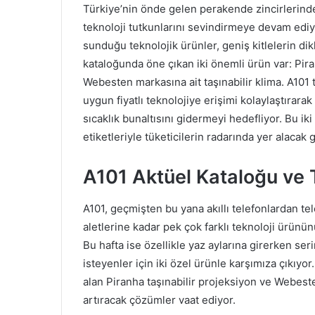
Türkiye’nin önde gelen perakende zincirlerinden
teknoloji tutkunlarını sevindirmeye devam edi
sunduğu teknolojik ürünler, geniş kitlelerin di
kataloğunda öne çıkan iki önemli ürün var: Pira
Webesten markasına ait taşınabilir klima. A101 t
uygun fiyatlı teknolojiye erişimi kolaylaştırara
sıcaklık bunaltısını gidermeyi hedefliyor. Bu ik
etiketleriyle tüketicilerin radarında yer alacak 
A101 Aktüel Kataloğu ve 
A101, geçmişten bu yana akıllı telefonlardan te
aletlerine kadar pek çok farklı teknoloji ürününü
Bu hafta ise özellikle yaz aylarına girerken s
isteyenler için iki özel ürünle karşımıza çıkıyor
alan Piranha taşınabilir projeksiyon ve Webesten
artıracak çözümler vaat ediyor.