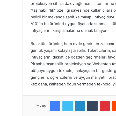
projeksiyon cihazı da ev eğlence sistemlerine u
“taşınabilirlik” özelliği sayesinde kullanıcılar
belirli bir mekanda sabit kalmayıp, ihtiyaç duy
A101’in bu ürünleri uygun fiyatlarla sunması, tü
ihtiyaçlarını karşılamalarına olanak tanıyor.
Bu aktüel ürünler, hem evde geçirilen zamanın k
günlük yaşamı kolaylaştırabilir. Tüketicilerin, 
ihtiyaçlarını dikkatlice gözden geçirmeleri fayd
Piranha taşınabilir projeksiyon ve Webesten taş
bütçeye uygun teknoloji anlayışının bir gösterge
gençlerin, öğrencilerin ve uygun maliyetli, prati
kez daha, kaliteden ödün vermeden teknolojiyi ul
Facebook
Twitter
LinkedIn
Tumblr
Pinterest
Paylaş