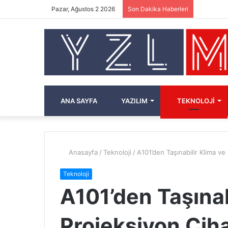
Pazar, Ağustos 2 2026
Son Dakika Haberleri
ANA SAYFA
YAZILIM
TEKNOLOJI
Anasayfa
/
Teknoloji
/
A101’den Taşınabilir Klima ve 
Teknoloji
A101’den Taşınab
Projeksiyon Cihaz