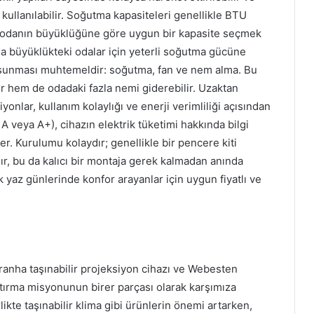
 kullanılabilir. Soğutma kapasiteleri genellikle BTU
ve odanın büyüklüğüne göre uygun bir kapasite seçmek
a büyüklükteki odalar için yeterli soğutma gücüne
 sunması muhtemeldir: soğutma, fan ve nem alma. Bu
ir hem de odadaki fazla nemi giderebilir. Uzaktan
nlar, kullanım kolaylığı ve enerji verimliliği açısından
e A veya A+), cihazın elektrik tüketimi hakkında bilgi
er. Kurulumu kolaydır; genellikle bir pencere kiti
ışır, bu da kalıcı bir montaja gerek kalmadan anında
ak yaz günlerinde konfor arayanlar için uygun fiyatlı ve
iranha taşınabilir projeksiyon cihazı ve Webesten
laştırma misyonunun birer parçası olarak karşımıza
rlikte taşınabilir klima gibi ürünlerin önemi artarken,