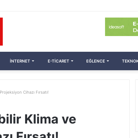
İNTERNET
E-TICARET
EĞLENCE
TEKNOK
Projeksiyon Cihazı Fırsatı!
ilir Klima ve
ı Fırsatı!