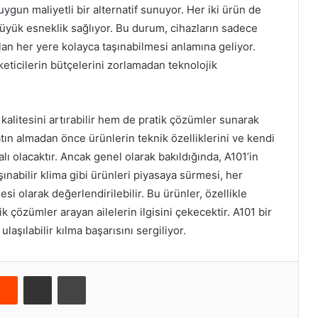
ygun maliyetli bir alternatif sunuyor. Her iki ürün de
a büyük esneklik sağlıyor. Bu durum, cihazların sadece
ulan her yere kolayca taşınabilmesi anlamına geliyor.
keticilerin bütçelerini zorlamadan teknolojik
alitesini artırabilir hem de pratik çözümler sunarak
satın almadan önce ürünlerin teknik özelliklerini ve kendi
alı olacaktır. Ancak genel olarak bakıldığında, A101’in
ınabilir klima gibi ürünleri piyasaya sürmesi, her
si olarak değerlendirilebilir. Bu ürünler, özellikle
k çözümler arayan ailelerin ilgisini çekecektir. A101 bir
aşılabilir kılma başarısını sergiliyor.
Reddit
E-Posta ile paylaş
Yazdır