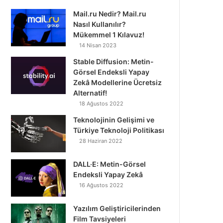
Mail.ru Nedir? Mail.ru
Nasıl Kullanılır?
Mükemmel 1 Kılavuz!
14 Nisan 2023
Stable Diffusion: Metin-
Görsel Endeksli Yapay
Zekâ Modellerine Ücretsiz
Alternatif!
18 Ağustos 2022
Teknolojinin Gelişimi ve
Türkiye Teknoloji Politikası
28 Haziran 2022
DALL·E: Metin-Görsel
Endeksli Yapay Zekâ
16 Ağustos 2022
Yazılım Geliştiricilerinden
Film Tavsiyeleri