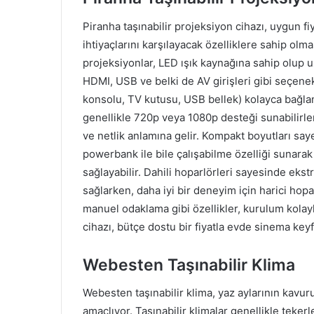
Piranha taşınabilir projeksiyon cihazı, uygun f
ihtiyaçlarını karşılayacak özelliklere sahip olma
projeksiyonlar, LED ışık kaynağına sahip olup u
HDMI, USB ve belki de AV girişleri gibi seçenekl
konsolu, TV kutusu, USB bellek) kolayca bağlant
genellikle 720p veya 1080p desteği sunabilirler,
ve netlik anlamına gelir. Kompakt boyutları say
powerbank ile bile çalışabilme özelliği sunarak
sağlayabilir. Dahili hoparlörleri sayesinde eks
sağlarken, daha iyi bir deneyim için harici hop
manuel odaklama gibi özellikler, kurulum kolayl
cihazı, bütçe dostu bir fiyatla evde sinema keyfi
Webesten Taşınabilir Klima
Webesten taşınabilir klima, yaz aylarının kavuru
amaçlıyor. Taşınabilir klimalar genellikle tekerl