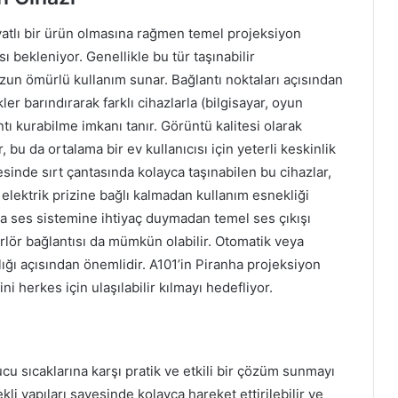
iyatlı bir ürün olmasına rağmen temel projeksiyon
sı bekleniyor. Genellikle bu tür taşınabilir
zun ömürlü kullanım sunar. Bağlantı noktaları açısından
er barındırarak farklı cihazlarla (bilgisayar, oyun
ı kurabilme imkanı tanır. Görüntü kalitesi olarak
 bu da ortalama bir ev kullanıcısı için yeterli keskinlik
esinde sırt çantasında kolayca taşınabilen bu cihazlar,
 elektrik prizine bağlı kalmadan kullanım esnekliği
tra ses sistemine ihtiyaç duymadan temel ses çıkışı
arlör bağlantısı da mümkün olabilir. Otomatik veya
ığı açısından önemlidir. A101’in Piranha projeksiyon
ni herkes için ulaşılabilir kılmayı hedefliyor.
cu sıcaklarına karşı pratik ve etkili bir çözüm sunmayı
ekli yapıları sayesinde kolayca hareket ettirilebilir ve