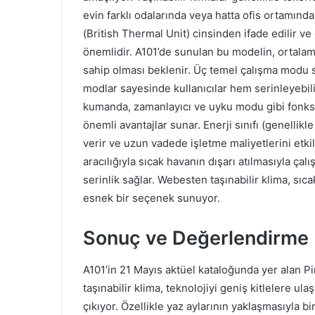
evin farklı odalarında veya hatta ofis ortamında
(British Thermal Unit) cinsinden ifade edilir 
önemlidir. A101’de sunulan bu modelin, ortalam
sahip olması beklenir. Üç temel çalışma modu
modlar sayesinde kullanıcılar hem serinleyebil
kumanda, zamanlayıcı ve uyku modu gibi fonksiyo
önemli avantajlar sunar. Enerji sınıfı (genellikl
verir ve uzun vadede işletme maliyetlerini etkil
aracılığıyla sıcak havanın dışarı atılmasıyla çal
serinlik sağlar. Webesten taşınabilir klima, sıc
esnek bir seçenek sunuyor.
Sonuç ve Değerlendirme
A101’in 21 Mayıs aktüel kataloğunda yer alan P
taşınabilir klima, teknolojiyi geniş kitlelere u
çıkıyor. Özellikle yaz aylarının yaklaşmasıyla bi