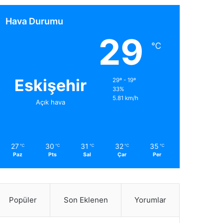
Hava Durumu
29
℃
Eskişehir
29º - 19º
33%
5.81 km/h
Açık hava
27
30
31
32
35
℃
℃
℃
℃
℃
Paz
Pts
Sal
Çar
Per
Popüler
Son Eklenen
Yorumlar