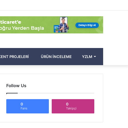
Facebook
Twitter
Pinterest
YouTube
Instagram
Kayıt
Rastgele
Kenar
Arama
Ol
Makale
Bölmesi
yap
...
ENT PROJELERI
ÜRÜN İNCELEME
YZLM
Follow Us
0
0
Fans
Takipçi