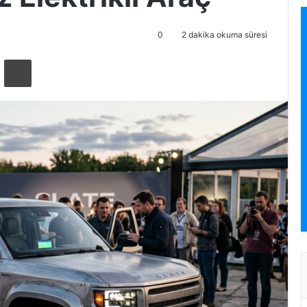
0
2 dakika okuma süresi
ta ile paylaş
Yazdır