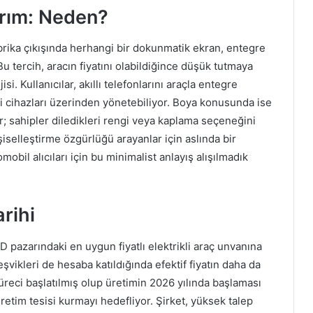
arım: Neden?
fabrika çıkışında herhangi bir dokunmatik ekran, entegre
 tercih, aracın fiyatını olabildiğince düşük tutmaya
si. Kullanıcılar, akıllı telefonlarını araçla entegre
i cihazları üzerinden yönetebiliyor. Boya konusunda ise
r; sahipler diledikleri rengi veya kaplama seçeneğini
şiselleştirme özgürlüğü arayanlar için aslında bir
bil alıcıları için bu minimalist anlayış alışılmadık
rihi
D pazarındaki en uygun fiyatlı elektrikli araç unvanına
teşvikleri de hesaba katıldığında efektif fiyatın daha da
üreci başlatılmış olup üretimin 2026 yılında başlaması
üretim tesisi kurmayı hedefliyor. Şirket, yüksek talep