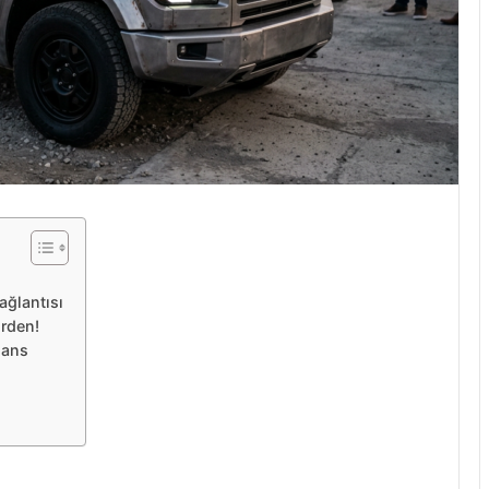
ağlantısı
irden!
mans