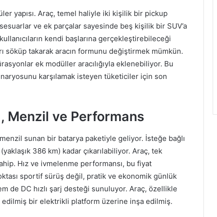
er yapısı. Araç, temel haliyle iki kişilik bir pickup
sesuarlar ve ek parçalar sayesinde beş kişilik bir SUV’a
ullanıcıların kendi başlarına gerçekleştirebileceği
aları söküp takarak aracın formunu değiştirmek mümkün.
gürasyonlar ek modüller aracılığıyla eklenebiliyor. Bu
senaryosunu karşılamak isteyen tüketiciler için son
a, Menzil ve Performans
menzil sunan bir batarya paketiyle geliyor. İsteğe bağlı
aklaşık 386 km) kadar çıkarılabiliyor. Araç, tek
sahip. Hız ve ivmelenme performansı, bu fiyat
ası sportif sürüş değil, pratik ve ekonomik günlük
em de DC hızlı şarj desteği sunuluyor. Araç, özellikle
 edilmiş bir elektrikli platform üzerine inşa edilmiş.