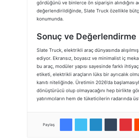
gördüğünü ve binlerce ön siparişin alındığını a
değerlendirildiğinde, Slate Truck özellikle bütçe
konumunda.
Sonuç ve Değerlendirme
Slate Truck, elektrikli araç dünyasında alışılmı
ediyor. Ekransız, boyasız ve minimalist iç me
bu araç, modüler yapısı sayesinde farklı ihtiya
etiketi, elektrikli araçların lüks bir ayrıcalık o
kanıtı niteliğinde. Üretimin 2026’da başlamasıy
dönüştürücü olup olmayacağını hep birlikte gö
yatırımcıların hem de tüketicilerin radarında ü
Facebook
Twitter
LinkedIn
Tumblr
Pinterest
Paylaş