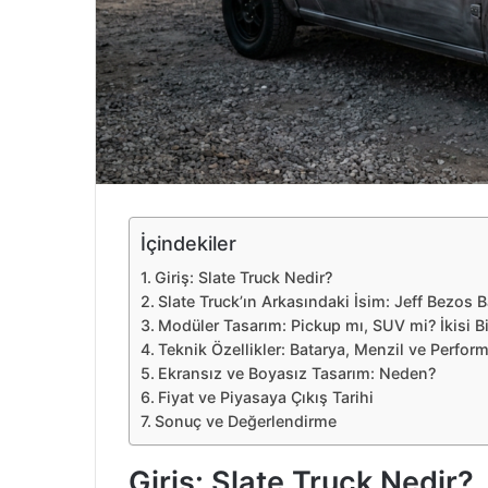
e
k
İçindekiler
Giriş: Slate Truck Nedir?
Slate Truck’ın Arkasındaki İsim: Jeff Bezos B
Modüler Tasarım: Pickup mı, SUV mi? İkisi B
Teknik Özellikler: Batarya, Menzil ve Perfor
Ekransız ve Boyasız Tasarım: Neden?
Fiyat ve Piyasaya Çıkış Tarihi
Sonuç ve Değerlendirme
Giriş: Slate Truck Nedir?