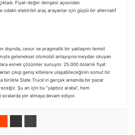
çıkladı. Fiyat-değer dengesi açısından
 odaklı elektrikli araç arayanlar için güçlü bir alternatif
şın dışında, cesur ve pragmatik bir yaklaşımı temsil
kanıyla geleneksel otomobil anlayışına meydan okuyan
çlara esnek çözümler sunuyor. 25.000 dolarlık fiyat
lmaktan çıkıp geniş kitlelere ulaşabileceğinin somut bir
la birlikte Slate Truck’ın gerçek anlamda bir pazar
receğiz. Şu an için bu “yapboz araba”, hem
st sıralarda yer almaya devam ediyor.
Reddit
E-Posta ile paylaş
Yazdır