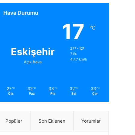
Hava Durumu
17
℃
Eskişehir
27º - 12º
71%
4.47 km/h
Açık hava
27
32
33
32
33
℃
℃
℃
℃
℃
Cts
Paz
Pts
Sal
Çar
Popüler
Son Eklenen
Yorumlar