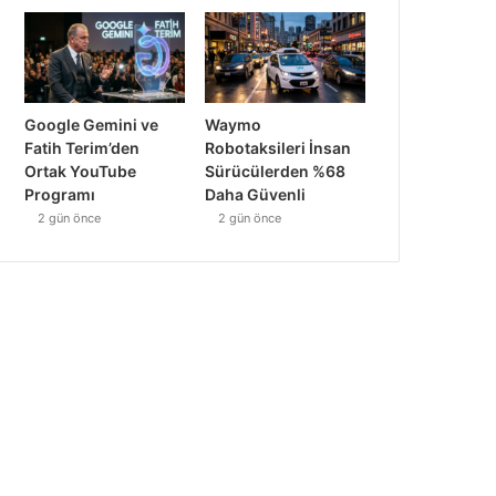
Google Gemini ve
Waymo
Fatih Terim’den
Robotaksileri İnsan
Ortak YouTube
Sürücülerden %68
Programı
Daha Güvenli
2 gün önce
2 gün önce