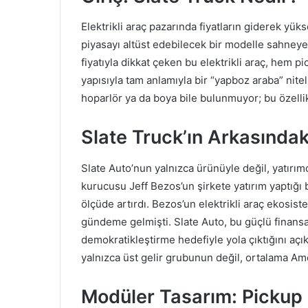
Elektrikli araç pazarında fiyatların giderek yü
piyasayı altüst edebilecek bir modelle sahneye 
fiyatıyla dikkat çeken bu elektrikli araç, hem 
yapısıyla tam anlamıyla bir “yapboz araba” niteliğ
hoparlör ya da boya bile bulunmuyor; bu özellikle
Slate Truck’ın Arkasındak
Slate Auto’nun yalnızca ürünüyle değil, yatırı
kurucusu Jeff Bezos’un şirkete yatırım yaptığı b
ölçüde artırdı. Bezos’un elektrikli araç ekosist
gündeme gelmişti. Slate Auto, bu güçlü finansal 
demokratikleştirme hedefiyle yola çıktığını açıkç
yalnızca üst gelir grubunun değil, ortalama Ame
Modüler Tasarım: Pickup m