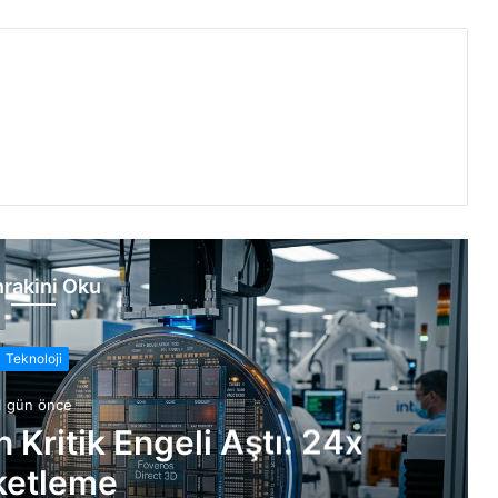
rakini Oku
Teknoloji
1 gün önce
n Kritik Engeli Aştı: 24x
ketleme