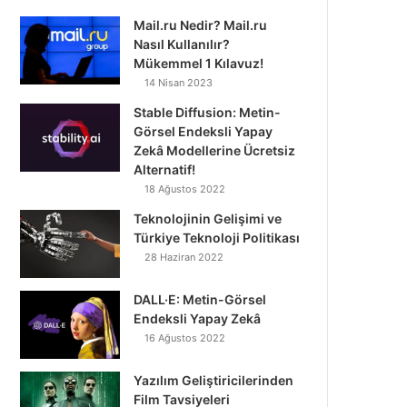
Mail.ru Nedir? Mail.ru
Nasıl Kullanılır?
Mükemmel 1 Kılavuz!
14 Nisan 2023
Stable Diffusion: Metin-
Görsel Endeksli Yapay
Zekâ Modellerine Ücretsiz
Alternatif!
18 Ağustos 2022
Teknolojinin Gelişimi ve
Türkiye Teknoloji Politikası
28 Haziran 2022
DALL·E: Metin-Görsel
Endeksli Yapay Zekâ
16 Ağustos 2022
Yazılım Geliştiricilerinden
Film Tavsiyeleri