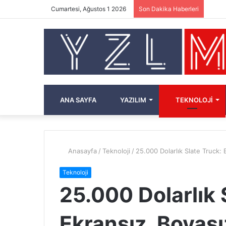
Cumartesi, Ağustos 1 2026
Son Dakika Haberleri
ANA SAYFA
YAZILIM
TEKNOLOJI
Anasayfa
/
Teknoloji
/
25.000 Dolarlık Slate Truck: E
Teknoloji
25.000 Dolarlık 
Ekransız, Boyasız