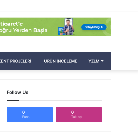
Facebook
Twitter
Pinterest
YouTube
Instagram
Kayıt
Rastgele
Kenar
Arama
Ol
Makale
Bölmesi
yap
...
ENT PROJELERI
ÜRÜN İNCELEME
YZLM
Follow Us
0
0
Fans
Takipçi