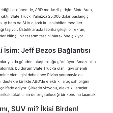
kseldiği bir dönemde, ABD merkezli girişim Slate Auto,
çıktı: Slate Truck. Yalnızca 25.000 dolar başlangıç
pickup hem de SUV olarak kullanılabilen modüler
i taşıyor. Üstelik araçta fabrika çıkışlı bir ekran,
r bilinçli bir tasarım tercihi olarak öne çıkıyor.
i İsim: Jeff Bezos Bağlantısı
mcılarıyla da gündem oluşturduğu görülüyor. Amazon’un
ildirildi; bu durum Slate Truck’a olan ilgiyi önemli
emine olan ilgisi daha önce Rivian yatırımıyla da
destekle birlikte ABD’de elektrikli araç sahipliğini
a ifade ediyor. Şirketin vizyonu, elektrikli araçları
rikalı tüketicinin de erişebileceği bir konuma taşımak.
ı, SUV mi? İkisi Birden!