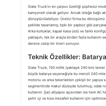
Slate Truck’ın en çarpıcı özelliği şüphesiz modül
kamyoneti olarak geliyor. Ancak isteğe bağlı ak
dönüştürülebiliyor. Üretici firma bu dönüşümü k
şekilde tasarlamış; tıpkı bir yapboz gibi parç
Arka koltuklar, kapalı kasa üstü ve farklı konfi
yaklaşım, tek bir araçla birden fazla kullanım 
derece cazip bir öneri sunuyor.
Teknik Özellikler: Batary
Slate Truck, 150 millik (yaklaşık 240 km) temel 
büyük batarya seçeneğiyle bu menzil 240 mile (y
motorlu ve arka tekerlekten çekişli bir yapıya 
segmentinde makul düzeyde tutulmuş; odak nokt
kullanım. Şarj altyapısı açısından ise hem AC h
şehir içi ve kısa mesafeli kullanım için optimize