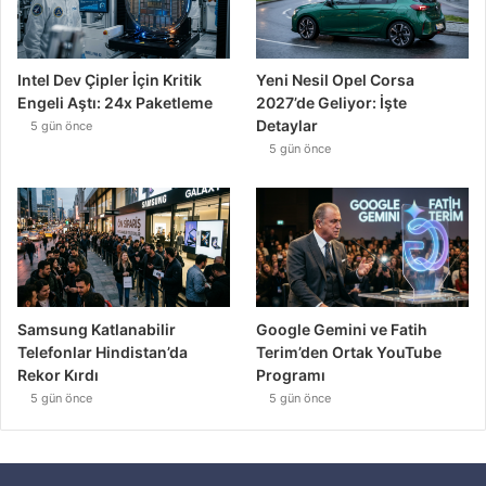
Intel Dev Çipler İçin Kritik
Yeni Nesil Opel Corsa
Engeli Aştı: 24x Paketleme
2027’de Geliyor: İşte
Detaylar
5 gün önce
5 gün önce
Samsung Katlanabilir
Google Gemini ve Fatih
Telefonlar Hindistan’da
Terim’den Ortak YouTube
Rekor Kırdı
Programı
5 gün önce
5 gün önce