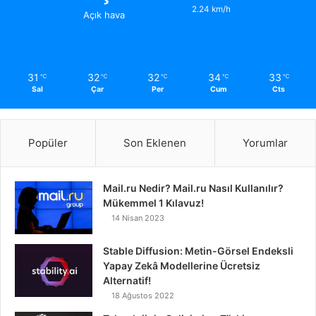
2.24 km/h
Açık hava
31
32
32
34
33
℃
℃
℃
℃
℃
Sal
Çar
Per
Cum
Cts
Popüler
Son Eklenen
Yorumlar
Mail.ru Nedir? Mail.ru Nasıl Kullanılır?
Mükemmel 1 Kılavuz!
14 Nisan 2023
Stable Diffusion: Metin-Görsel Endeksli
Yapay Zekâ Modellerine Ücretsiz
Alternatif!
18 Ağustos 2022