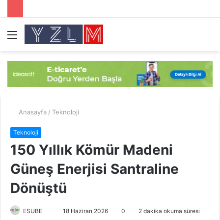
Menü
A
y
...
Anasayfa
/
Teknoloji
Teknoloji
150 Yıllık Kömür Madeni
Güneş Enerjisi Santraline
Dönüştü
ESUBE
B
18 Haziran 2026
0
2 dakika okuma süresi