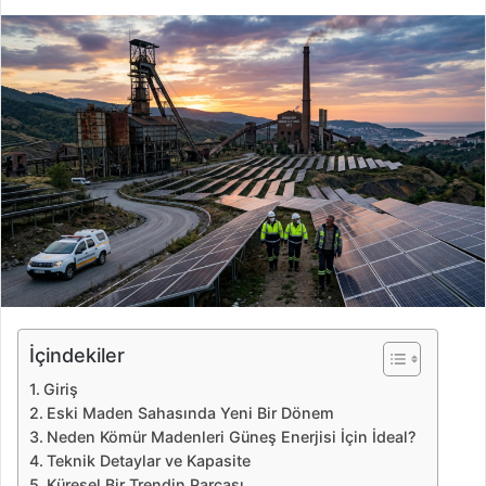
i
r
e
-
p
o
s
t
a
g
ö
n
d
e
İçindekiler
r
Giriş
m
Eski Maden Sahasında Yeni Bir Dönem
e
Neden Kömür Madenleri Güneş Enerjisi İçin İdeal?
k
Teknik Detaylar ve Kapasite
Küresel Bir Trendin Parçası