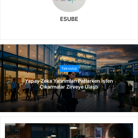
ESUBE
W
e
b
s
i
t
Teknoloji
e
Yapay Zeka Yatırımları Patlarken İşten
s
Çıkarmalar Zirveye Ulaştı
i