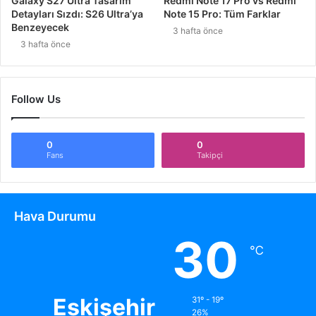
Galaxy S27 Ultra Tasarım
Redmi Note 17 Pro vs Redmi
Detayları Sızdı: S26 Ultra’ya
Note 15 Pro: Tüm Farklar
Benzeyecek
3 hafta önce
3 hafta önce
Follow Us
0
0
Fans
Takipçi
Hava Durumu
30
℃
Eskişehir
31º - 19º
26%