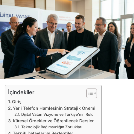
r
e
-
p
o
s
t
a
g
ö
n
d
e
İçindekiler
r
Giriş
m
Yerli Telefon Hamlesinin Stratejik Önemi
e
Dijital Vatan Vizyonu ve Türkiye’nin Rolü
k
Küresel Örnekler ve Öğrenilecek Dersler
Teknolojik Bağımsızlığın Zorlukları
Teknik Detaylar ve Beklentiler