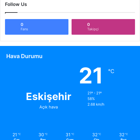
Follow Us
0
0
Fans
Takipçi
Hava Durumu
21
℃
Eskişehir
21º - 21º
58%
2.68 km/h
Açık hava
21
30
31
32
32
℃
℃
℃
℃
℃
Çar
Per
Cum
Cts
Paz