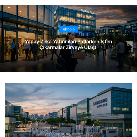
b
s
i
t
Teknoloji
e
Yapay Zeka Yatırımları Patlarken İşten
s
Çıkarmalar Zirveye Ulaştı
i