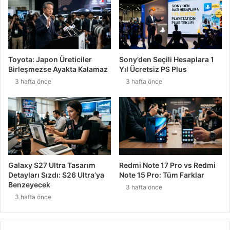
Toyota: Japon Üreticiler
Sony’den Seçili Hesaplara 1
Birleşmezse Ayakta Kalamaz
Yıl Ücretsiz PS Plus
3 hafta önce
3 hafta önce
Galaxy S27 Ultra Tasarım
Redmi Note 17 Pro vs Redmi
Detayları Sızdı: S26 Ultra’ya
Note 15 Pro: Tüm Farklar
Benzeyecek
3 hafta önce
3 hafta önce