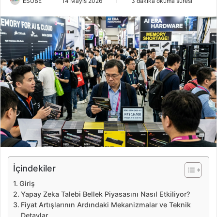
ESUBE
B
14 Mayıs 2026
1
3 dakika okuma süresi
i
r
e
-
p
o
s
t
a
g
ö
n
d
e
İçindekiler
r
Giriş
m
Yapay Zeka Talebi Bellek Piyasasını Nasıl Etkiliyor?
e
Fiyat Artışlarının Ardındaki Mekanizmalar ve Teknik
k
Detaylar