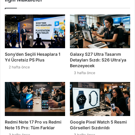
Sony’den Seçili Hesaplara 1
Galaxy S27 Ultra Tasarım
Yıl Ücretsiz PS Plus
Detayları Sızdı: S26 Ultra’ya
Benzeyecek
2 hafta önce
3 hafta önce
Redmi Note 17 Pro vs Redmi
Google Pixel Watch 5 Resmi
Note 15 Pro: Tüm Farklar
Görselleri Sızdırıldı
3 hafta önce
3 hafta önce