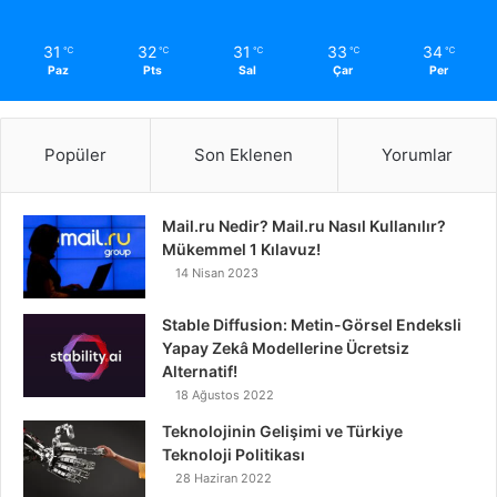
31
32
31
33
34
℃
℃
℃
℃
℃
Paz
Pts
Sal
Çar
Per
Popüler
Son Eklenen
Yorumlar
Mail.ru Nedir? Mail.ru Nasıl Kullanılır?
Mükemmel 1 Kılavuz!
14 Nisan 2023
Stable Diffusion: Metin-Görsel Endeksli
Yapay Zekâ Modellerine Ücretsiz
Alternatif!
18 Ağustos 2022
Teknolojinin Gelişimi ve Türkiye
Teknoloji Politikası
28 Haziran 2022