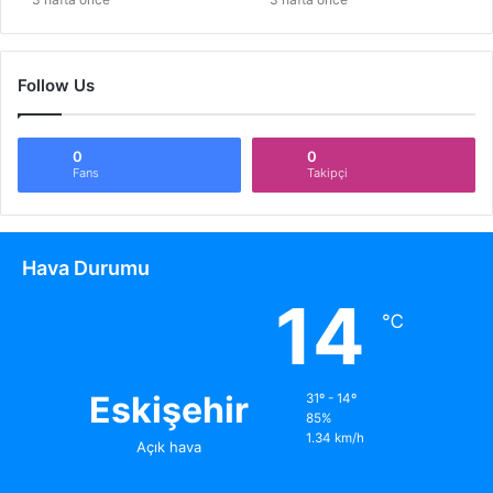
Follow Us
0
0
Fans
Takipçi
Hava Durumu
14
℃
Eskişehir
31º - 14º
85%
1.34 km/h
Açık hava