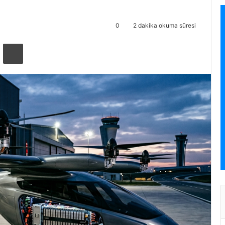
0
2 dakika okuma süresi
ta ile paylaş
Yazdır