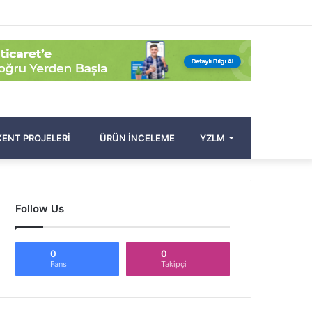
Facebook
Twitter
Pinterest
YouTube
Instagram
Kayıt
Rastgele
Kenar
Arama
Ol
Makale
Bölmesi
yap
...
ENT PROJELERI
ÜRÜN İNCELEME
YZLM
Follow Us
0
0
Fans
Takipçi