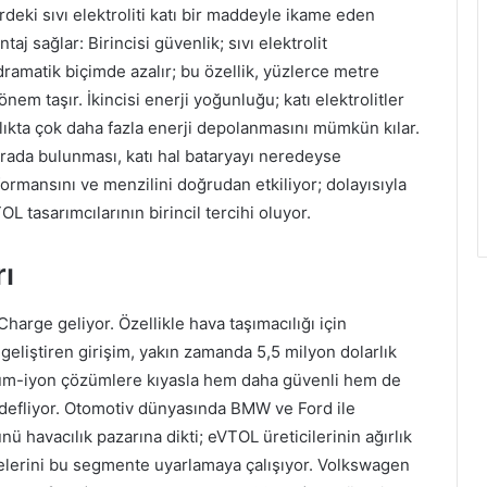
erdeki sıvı elektroliti katı bir maddeyle ikame eden
taj sağlar: Birincisi güvenlik; sıvı elektrolit
ramatik biçimde azalır; bu özellik, yüzlerce metre
nem taşır. İkincisi enerji yoğunluğu; katı elektrolitler
ıkta çok daha fazla enerji depolanmasını mümkün kılar.
 arada bulunması, katı hal bataryayı neredeyse
ormansını ve menzilini doğrudan etkiliyor; dolayısıyla
L tasarımcılarının birincil tercihi oluyor.
ı
harge geliyor. Özellikle hava taşımacılığı için
geliştiren girişim, yakın zamanda 5,5 milyon dolarlık
tyum-iyon çözümlere kıyasla hem daha güvenli hem de
defliyor. Otomotiv dünyasında BMW ve Ford ile
ü havacılık pazarına dikti; eVTOL üreticilerinin ağırlık
relerini bu segmente uyarlamaya çalışıyor. Volkswagen