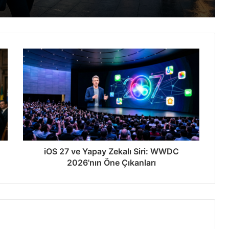
: 24x Paketleme
İşte Detaylar
iOS 27 ve Yapay Zekalı Siri: WWDC
2026'nın Öne Çıkanları
tan’da Rekor Kırdı
ak YouTube Programı