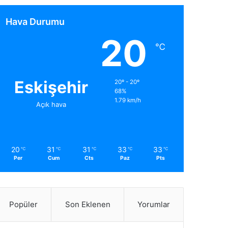
Hava Durumu
20
℃
Eskişehir
20º - 20º
68%
1.79 km/h
Açık hava
20
31
31
33
33
℃
℃
℃
℃
℃
Per
Cum
Cts
Paz
Pts
Popüler
Son Eklenen
Yorumlar