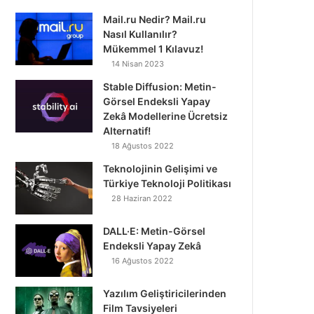
Mail.ru Nedir? Mail.ru
Nasıl Kullanılır?
Mükemmel 1 Kılavuz!
14 Nisan 2023
Stable Diffusion: Metin-
Görsel Endeksli Yapay
Zekâ Modellerine Ücretsiz
Alternatif!
18 Ağustos 2022
Teknolojinin Gelişimi ve
Türkiye Teknoloji Politikası
28 Haziran 2022
DALL·E: Metin-Görsel
Endeksli Yapay Zekâ
16 Ağustos 2022
Yazılım Geliştiricilerinden
Film Tavsiyeleri