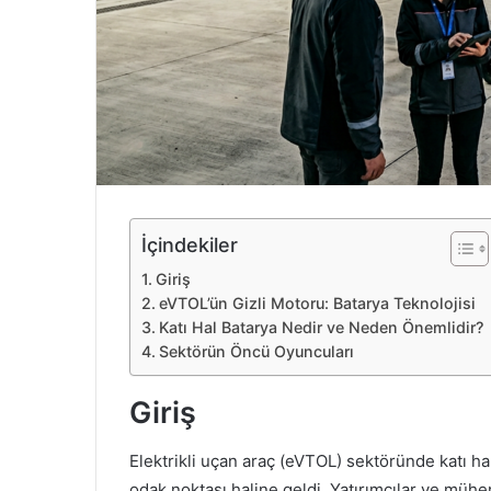
e
k
İçindekiler
Giriş
eVTOL’ün Gizli Motoru: Batarya Teknolojisi
Katı Hal Batarya Nedir ve Neden Önemlidir?
Sektörün Öncü Oyuncuları
Giriş
Elektrikli uçan araç (eVTOL) sektöründe katı hal
odak noktası haline geldi. Yatırımcılar ve mühen