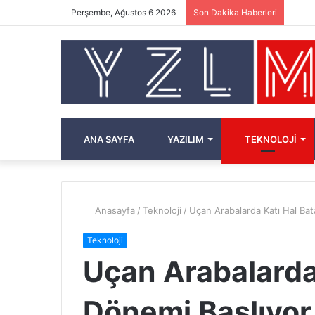
Perşembe, Ağustos 6 2026
Son Dakika Haberleri
ANA SAYFA
YAZILIM
TEKNOLOJI
Anasayfa
/
Teknoloji
/
Uçan Arabalarda Katı Hal Bat
Teknoloji
Uçan Arabalarda
Dönemi Başlıyor