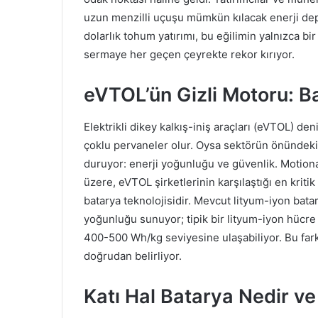
uzun menzilli uçuşu mümkün kılacak enerji dep
dolarlık tohum yatırımı, bu eğilimin yalnızca b
sermaye her geçen çeyrekte rekor kırıyor.
eVTOL’ün Gizli Motoru: Ba
Elektrikli dikey kalkış-iniş araçları (eVTOL) den
çoklu pervaneler olur. Oysa sektörün önündeki
duruyor: enerji yoğunluğu ve güvenlik. Motio
üzere, eVTOL şirketlerinin karşılaştığı en kriti
batarya teknolojisidir. Mevcut lityum-iyon batary
yoğunluğu sunuyor; tipik bir lityum-iyon hücre
400-500 Wh/kg seviyesine ulaşabiliyor. Bu fark
doğrudan belirliyor.
Katı Hal Batarya Nedir v