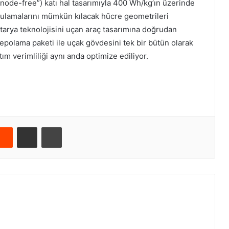
ode-free”) katı hal tasarımıyla 400 Wh/kg’ın üzerinde
gulamalarını mümkün kılacak hücre geometrileri
tarya teknolojisini uçan araç tasarımına doğrudan
epolama paketi ile uçak gövdesini tek bir bütün olarak
tım verimliliği aynı anda optimize ediliyor.
Reddit
E-Posta ile paylaş
Yazdır