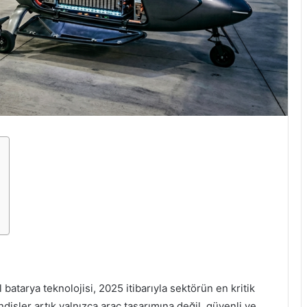
 batarya teknolojisi, 2025 itibarıyla sektörün en kritik
disler artık yalnızca araç tasarımına değil, güvenli ve