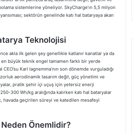
olama sistemlerine yöneliyor. SkyCharge’ın 5,5 milyon
ir yansıması; sektörün genelinde katı hal bataryaya akan
tarya Teknolojisi
ince akla ilk gelen şey genellikle katlanır kanatlar ya da
 en büyük teknik engel tamamen farklı bir yerde
nal CEO’su Karl Iagnemma’nın son dönemde vurguladığı
k zorluk aerodinamik tasarım değil, güç yönetimi ve
alar, pratik şehir içi uçuş için yetersiz enerji
 250-300 Wh/kg aralığında kalırken katı hal bataryalar
, havada geçirilen süreyi ve katedilen mesafeyi
e Neden Önemlidir?