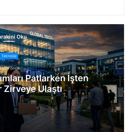
rakini Oku
Teknoloji
4 gün önce
ımları Patlarken İşten
 Zirveye Ulaştı
Çıkarmalar Zirveye Ulaştı