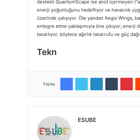
destekli QuantumScape ise anot içermeyen (“an
enerji yoğunluğunu hedefliyor ve havacılık uy
üzerinde çalışıyor. Öte yandan Aegis Wings, ba
entegre etme yaklaşımıyla öne çıkıyor; enerji d
tasarlıyor, böylece ağırlık tasarrufu ve güç dağı
Tekn
Facebook
Twitter
LinkedIn
Tumblr
Pinterest
Paylaş
ESUBE
W
e