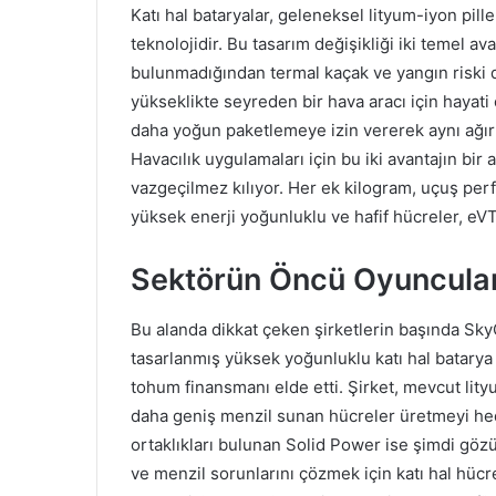
Katı hal bataryalar, geleneksel lityum-iyon pill
teknolojidir. Bu tasarım değişikliği iki temel avan
bulunmadığından termal kaçak ve yangın riski d
yükseklikte seyreden bir hava aracı için hayati ö
daha yoğun paketlemeye izin vererek aynı ağırl
Havacılık uygulamaları için bu iki avantajın bir
vazgeçilmez kılıyor. Her ek kilogram, uçuş perf
yüksek enerji yoğunluklu ve hafif hücreler, eVTO
Sektörün Öncü Oyuncular
Bu alanda dikkat çeken şirketlerin başında SkyC
tasarlanmış yüksek yoğunluklu katı hal batarya 
tohum finansmanı elde etti. Şirket, mevcut li
daha geniş menzil sunan hücreler üretmeyi he
ortaklıkları bulunan Solid Power ise şimdi gözün
ve menzil sorunlarını çözmek için katı hal hüc