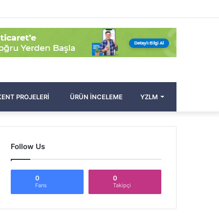
Facebook
Twitter
Pinterest
YouTube
Instagram
Kayıt
Rastgele
Kenar
Arama
Ol
Makale
Bölmesi
yap
...
ENT PROJELERI
ÜRÜN İNCELEME
YZLM
Follow Us
0
0
Fans
Takipçi