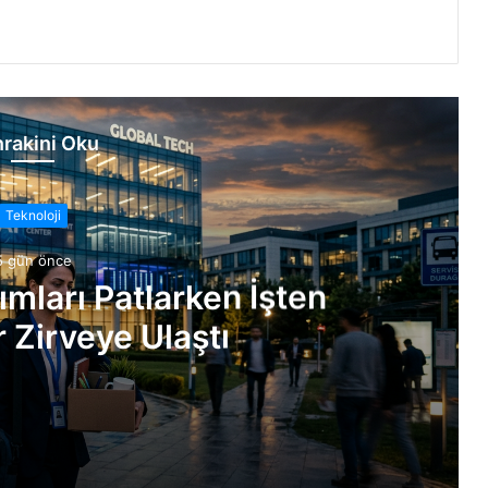
rakini Oku
Teknoloji
5 gün önce
ımları Patlarken İşten
 Zirveye Ulaştı