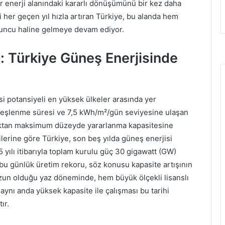
ir enerji alanındaki kararlı dönüşümünü bir kez daha
 her geçen yıl hızla artıran Türkiye, bu alanda hem
yuncu haline gelmeye devam ediyor.
: Türkiye Güneş Enerjisinde
si potansiyeli en yüksek ülkeler arasında yer
üneşlenme süresi ve 7,5 kWh/m²/gün seviyesine ulaşan
aktan maksimum düzeyde yararlanma kapasitesine
rilerine göre Türkiye, son beş yılda güneş enerjisi
 yılı itibarıyla toplam kurulu güç 30 gigawatt (GW)
 bu günlük üretim rekoru, söz konusu kapasite artışının
uzun olduğu yaz döneminde, hem büyük ölçekli lisanslı
n aynı anda yüksek kapasite ile çalışması bu tarihi
ır.