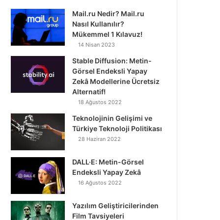
Mail.ru Nedir? Mail.ru
Nasıl Kullanılır?
Mükemmel 1 Kılavuz!
14 Nisan 2023
Stable Diffusion: Metin-
Görsel Endeksli Yapay
Zekâ Modellerine Ücretsiz
Alternatif!
18 Ağustos 2022
Teknolojinin Gelişimi ve
Türkiye Teknoloji Politikası
28 Haziran 2022
DALL·E: Metin-Görsel
Endeksli Yapay Zekâ
16 Ağustos 2022
Yazılım Geliştiricilerinden
Film Tavsiyeleri