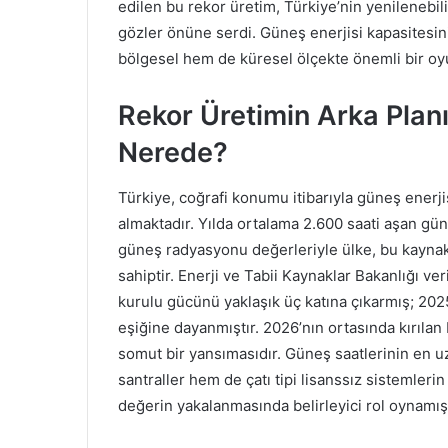
edilen bu rekor üretim, Türkiye’nin yenilenebil
gözler önüne serdi. Güneş enerjisi kapasitesini
bölgesel hem de küresel ölçekte önemli bir o
Rekor Üretimin Arka Planı
Nerede?
Türkiye, coğrafi konumu itibarıyla güneş enerji
almaktadır. Yılda ortalama 2.600 saati aşan g
güneş radyasyonu değerleriyle ülke, bu kayn
sahiptir. Enerji ve Tabii Kaynaklar Bakanlığı ve
kurulu gücünü yaklaşık üç katına çıkarmış; 2025
eşiğine dayanmıştır. 2026’nın ortasında kırılan
somut bir yansımasıdır. Güneş saatlerinin en 
santraller hem de çatı tipi lisanssız sistemleri
değerin yakalanmasında belirleyici rol oynamışt