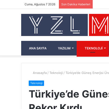
Cuma, Ağustos 7 2026
Son Dakika Haberleri
ANA SAYFA
YAZILIM
TEKNOLOJI
Anasayfa
/
Teknoloji
/
Türkiye’de Güneş Enerjisi Üre
Teknoloji
Türkiye’de Güneş
Rekor Kırdı