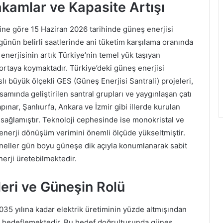
akamlar ve Kapasite Artışı
erine göre 15 Haziran 2026 tarihinde güneş enerjisi
 günün belirli saatlerinde ani tüketim karşılama oranında
nerjisinin artık Türkiye’nin temel yük taşıyan
ortaya koymaktadır. Türkiye’deki güneş enerjisi
lı büyük ölçekli GES (Güneş Enerjisi Santrali) projeleri,
amında geliştirilen santral grupları ve yaygınlaşan çatı
apınar, Şanlıurfa, Ankara ve İzmir gibi illerde kurulan
 sağlamıştır. Teknoloji cephesinde ise monokristal ve
sı, enerji dönüşüm verimini önemli ölçüde yükseltmiştir.
aneller gün boyu güneşe dik açıyla konumlanarak sabit
nerji üretebilmektedir.
leri ve Güneşin Rolü
2035 yılına kadar elektrik üretiminin yüzde altmışından
ayı hedeflemektedir. Bu hedef doğrultusunda güneş