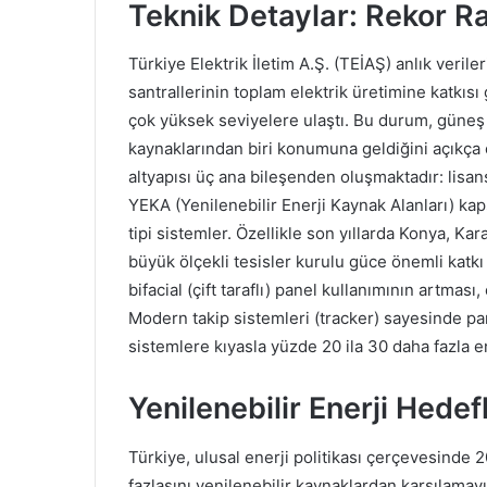
Teknik Detaylar: Rekor R
Türkiye Elektrik İletim A.Ş. (TEİAŞ) anlık veril
santrallerinin toplam elektrik üretimine katkısı
çok yüksek seviyelere ulaştı. Bu durum, güneş e
kaynaklarından biri konumuna geldiğini açıkça 
altyapısı üç ana bileşenden oluşmaktadır: lisans
YEKA (Yenilenebilir Enerji Kaynak Alanları) kaps
tipi sistemler. Özellikle son yıllarda Konya, Kar
büyük ölçekli tesisler kurulu güce önemli katkı
bifacial (çift taraflı) panel kullanımının artma
Modern takip sistemleri (tracker) sayesinde p
sistemlere kıyasla yüzde 20 ila 30 daha fazla e
Yenilenebilir Enerji Hedef
Türkiye, ulusal enerji politikası çerçevesinde 
fazlasını yenilenebilir kaynaklardan karşılam