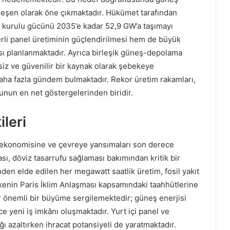
 bileşen olarak öne çıkmaktadır. Hükümet tarafından
ş kurulu gücünü 2035’e kadar 52,9 GW’a taşımayı
li panel üretiminin güçlendirilmesi hem de büyük
sı planlanmaktadır. Ayrıca birleşik güneş-depolama
isiz ve güvenilir bir kaynak olarak şebekeye
ha fazla gündem bulmaktadır. Rekor üretim rakamları,
unun en net göstergelerinden biridir.
leri
e ekonomisine ve çevreye yansımaları son derece
ması, döviz tasarrufu sağlaması bakımından kritik bir
den elde edilen her megawatt saatlik üretim, fosil yakıt
kenin Paris İklim Anlaşması kapsamındaki taahhütlerine
r önemli bir büyüme sergilemektedir; güneş enerjisi
e yeni iş imkânı oluşmaktadır. Yurt içi panel ve
ı azaltırken ihracat potansiyeli de yaratmaktadır.