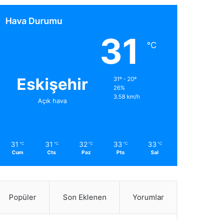
Hava Durumu
31
℃
Eskişehir
31º - 20º
26%
3.58 km/h
Açık hava
31
31
32
33
33
℃
℃
℃
℃
℃
Cum
Cts
Paz
Pts
Sal
Popüler
Son Eklenen
Yorumlar