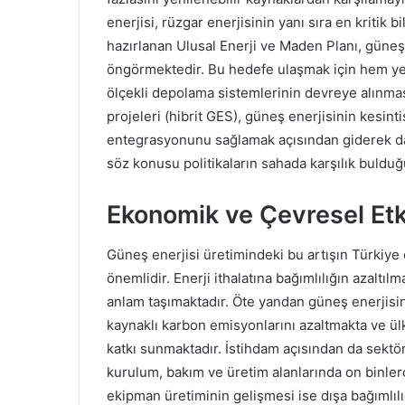
enerjisi, rüzgar enerjisinin yanı sıra en kritik
hazırlanan Ulusal Enerji ve Maden Planı, güne
öngörmektedir. Bu hedefe ulaşmak için hem yer
ölçekli depolama sistemlerinin devreye alınma
projeleri (hibrit GES), güneş enerjisinin kesint
entegrasyonunu sağlamak açısından giderek da
söz konusu politikaların sahada karşılık bulduğ
Ekonomik ve Çevresel Etki
Güneş enerjisi üretimindeki bu artışın Türkiy
önemlidir. Enerji ithalatına bağımlılığın azaltıl
anlam taşımaktadır. Öte yandan güneş enerjisin
kaynaklı karbon emisyonlarını azaltmakta ve ül
katkı sunmaktadır. İstihdam açısından da sektö
kurulum, bakım ve üretim alanlarında on binlerc
ekipman üretiminin gelişmesi ise dışa bağımlılığ