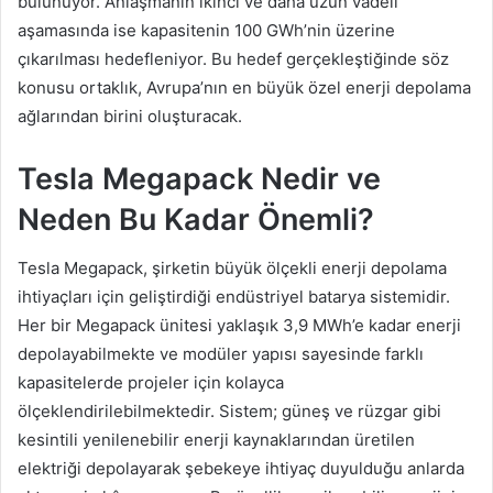
bulunuyor. Anlaşmanın ikinci ve daha uzun vadeli
aşamasında ise kapasitenin 100 GWh’nin üzerine
çıkarılması hedefleniyor. Bu hedef gerçekleştiğinde söz
konusu ortaklık, Avrupa’nın en büyük özel enerji depolama
ağlarından birini oluşturacak.
Tesla Megapack Nedir ve
Neden Bu Kadar Önemli?
Tesla Megapack, şirketin büyük ölçekli enerji depolama
ihtiyaçları için geliştirdiği endüstriyel batarya sistemidir.
Her bir Megapack ünitesi yaklaşık 3,9 MWh’e kadar enerji
depolayabilmekte ve modüler yapısı sayesinde farklı
kapasitelerde projeler için kolayca
ölçeklendirilebilmektedir. Sistem; güneş ve rüzgar gibi
kesintili yenilenebilir enerji kaynaklarından üretilen
elektriği depolayarak şebekeye ihtiyaç duyulduğu anlarda