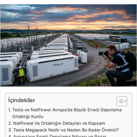
i
r
e
-
p
o
s
t
a
g
ö
n
d
e
İçindekiler
r
Tesla ve NatPower Avrupa’da Büyük Enerji Depolama
m
Ortaklığı Kurdu
e
NatPower ile Ortaklığın Detayları ve Kapsam
k
Tesla Megapack Nedir ve Neden Bu Kadar Önemli?
Avrupa’nın Enerji Depolama İhtiyacı ve Pazar