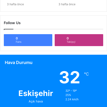
3 hafta önce
3 hafta önce
Follow Us
0
0
Fans
Takipçi
Hava Durumu
32
℃
Eskişehir
32º - 19º
25%
2.24 km/h
Açık hava