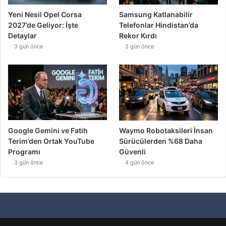
Yeni Nesil Opel Corsa
Samsung Katlanabilir
2027’de Geliyor: İşte
Telefonlar Hindistan’da
Detaylar
Rekor Kırdı
3 gün önce
3 gün önce
Google Gemini ve Fatih
Waymo Robotaksileri İnsan
Terim’den Ortak YouTube
Sürücülerden %68 Daha
Programı
Güvenli
3 gün önce
4 gün önce