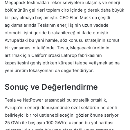
Megapack teslimatları rekor seviyelere ulaşmış ve enerji
bölümünün gelirleri toplam ciro içinde giderek daha büyük
bir pay almaya başlamıştır. CEO Elon Musk da çeşitli
açıklamalarında Tesla’nın enerji işinin uzun vadede
otomobil işini geride bırakabileceğini ifade etmiştir.
Avrupa’daki bu yeni hamle, söz konusu stratejinin somut
bir yansıması niteliğinde. Tesla, Megapack üretimini
artırmak için California’daki Lathrop fabrikasının
kapasitesini genişletirken küresel talebe yetişmek adına
yeni üretim lokasyonları da değerlendiriyor.
Sonuç ve Değerlendirme
Tesla ve NatPower arasındaki bu stratejik ortaklık,
Avrupa’nın enerji dönüşümünde özel sektörün ne denli
belirleyici bir rol üstlenebileceğini gözler önüne seriyor.
25 GWh ile başlayıp 100 GWh’e uzanan bu yol haritası,