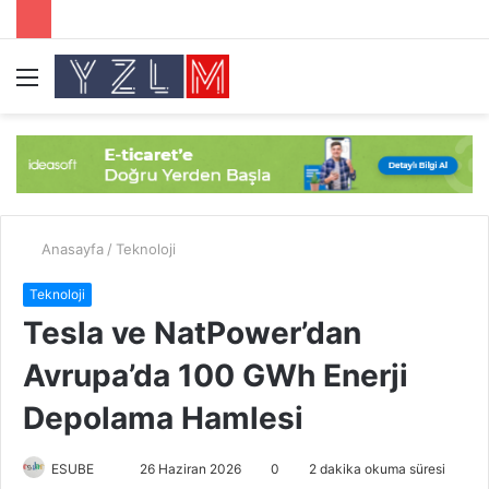
Menü
A
y
...
Anasayfa
/
Teknoloji
Teknoloji
Tesla ve NatPower’dan
Avrupa’da 100 GWh Enerji
Depolama Hamlesi
ESUBE
B
26 Haziran 2026
0
2 dakika okuma süresi