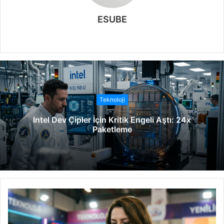
ESUBE
W
e
b
s
i
t
Teknoloji
e
Intel Dev Çipler İçin Kritik Engeli Aştı: 24x
s
Paketleme
i