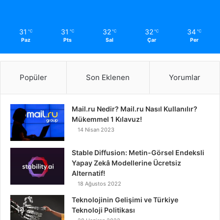
31
31
32
32
34
℃
℃
℃
℃
℃
Paz
Pts
Sal
Çar
Per
Popüler
Son Eklenen
Yorumlar
Mail.ru Nedir? Mail.ru Nasıl Kullanılır?
Mükemmel 1 Kılavuz!
14 Nisan 2023
Stable Diffusion: Metin-Görsel Endeksli
Yapay Zekâ Modellerine Ücretsiz
Alternatif!
18 Ağustos 2022
Teknolojinin Gelişimi ve Türkiye
Teknoloji Politikası