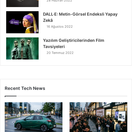
28 Haziran 2022
DALL·E: Metin-Görsel Endeksli Yapay
Zekâ
16 Ağustos 2022
Yazılım Geliştiricilerinden Film
Tavsiyeleri
20 Temmuz 2022
Recent Tech News