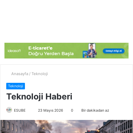
Anasayfa
/
Teknoloji
Teknoloji
Teknoloji Haberi
ESUBE
B
23 Mayıs 2026
0
Bir dakikadan az
i
r
e