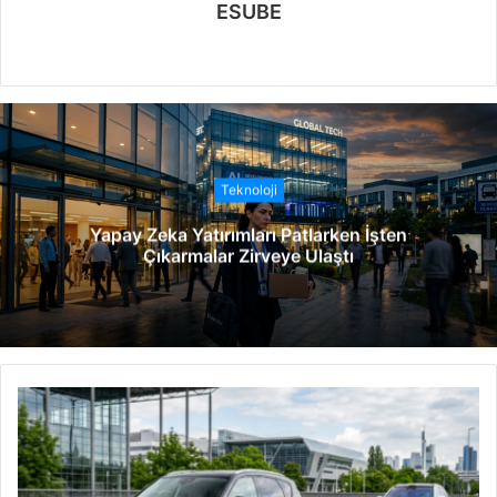
ESUBE
W
e
b
s
i
t
Teknoloji
e
Yapay Zeka Yatırımları Patlarken İşten
s
Çıkarmalar Zirveye Ulaştı
i