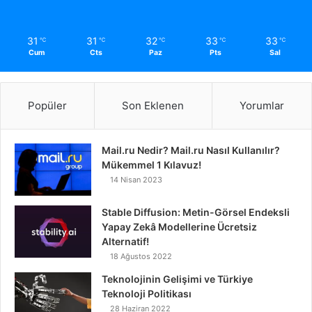
31
31
32
33
33
℃
℃
℃
℃
℃
Cum
Cts
Paz
Pts
Sal
Popüler
Son Eklenen
Yorumlar
Mail.ru Nedir? Mail.ru Nasıl Kullanılır?
Mükemmel 1 Kılavuz!
14 Nisan 2023
Stable Diffusion: Metin-Görsel Endeksli
Yapay Zekâ Modellerine Ücretsiz
Alternatif!
18 Ağustos 2022
Teknolojinin Gelişimi ve Türkiye
Teknoloji Politikası
28 Haziran 2022