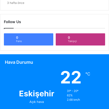
3 hafta önce
Follow Us
0
0
Fans
Takipçi
Hava Durumu
22
℃
Eskişehir
31º - 20º
62%
2.68 km/h
Açık hava