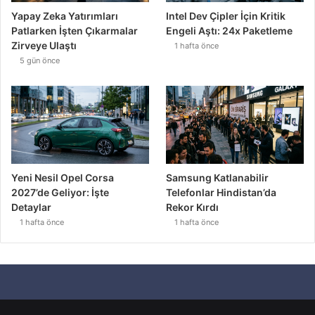
Yapay Zeka Yatırımları
Intel Dev Çipler İçin Kritik
Patlarken İşten Çıkarmalar
Engeli Aştı: 24x Paketleme
Zirveye Ulaştı
1 hafta önce
5 gün önce
Yeni Nesil Opel Corsa
Samsung Katlanabilir
2027’de Geliyor: İşte
Telefonlar Hindistan’da
Detaylar
Rekor Kırdı
1 hafta önce
1 hafta önce