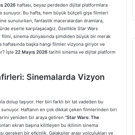
ıs 2026
haftası, beyaz perdeden dijital platformlara
e sunuyor. Bu hafta, hem büyük bütçeli gişe filmleri
ine sunulurken, fantastik maceralardan dramlara,
ürde eserle karşılaşacağız. Özellikle Star Wars
filmi, sinema dünyasında şimdiden büyük bir merak
haftasında başka hangi filmler vizyona giriyor ve
or? İşte
22 Mayıs 2026
tarihli sinema ve dijital platform
firleri: Sinemalarda Vizyon
 dolup taşıyor. Her biri farklı bir tat vadeden bu
i sunuyor. Haftanın en çok dikkat çeken filmlerinden biri
erini yeniden bir araya getiren
“Star Wars: The
onları ekran başına kilitleyen bu ikilinin sinema
ı gereken bir etkinlik. Galaksiler arası yolculukları ve