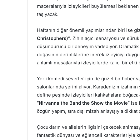
maceralarıyla izleyicileri büyülemesi beklene
taşıyacak.
Haftanın diğer önemli yapımlarından biri ise gi
Christophers)”
. Zihin açıcı senaryosu ve sürükl
düşündürücü bir deneyim vadediyor. Dramatik 
doğasının derinliklerine inerek izleyiciyi duygu
anlamlı mesajlarıyla izleyicilerde kalıcı bir etki
Yerli komedi severler için de güzel bir haber v
salonlarında yerini alıyor. Karadeniz mizahının 
define peşinde izleyicileri kahkahalara boğac
“Nirvanna the Band the Show the Movie”
ise 
özgün yapım, sıra dışı mizah anlayışıyla dikkat
Çocukların ve ailelerin ilgisini çekecek animas
fantastik dünyası ve eğlenceli karakterleriyle 