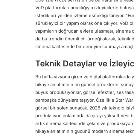
VoD platformları aracılığıyla izleyicilerle buluş
istedikleri yerden izleme esnekliği tanıyor. “Fü
sürükleyici bir yapım olarak öne çıkıyor. VoD pla
yapımların doğrudan evlere ulaşması, sinema de
de bu trendin önemli bir örneği olarak, teknik 
sinema kalitesinde bir deneyim sunmayı amaçlı
Teknik Detaylar ve İzleyi
Bu hafta vizyona giren ve dijital platformlarda 
hikaye anlatımının en güncel örneklerini sunuy
büyük prodüksiyonlar, görsel efektler, ses tasar
bambaşka dünyalara taşıyor. Özellikle Star Wars
görsel bir şölen sunacak. 2026 yılı teknolojisi
prodüksiyon anlamında da çıtayı yükseltmesi bek
artık sinema kalitesinde çekim ve prodüksiyon s
hikaye anlatımının gücünü modern sinema teknik