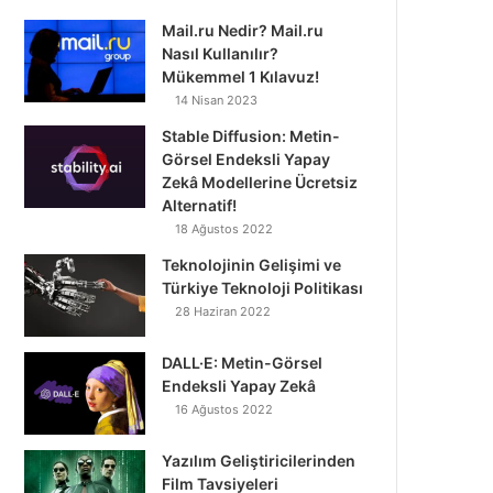
Mail.ru Nedir? Mail.ru
Nasıl Kullanılır?
Mükemmel 1 Kılavuz!
14 Nisan 2023
Stable Diffusion: Metin-
Görsel Endeksli Yapay
Zekâ Modellerine Ücretsiz
Alternatif!
18 Ağustos 2022
Teknolojinin Gelişimi ve
Türkiye Teknoloji Politikası
28 Haziran 2022
DALL·E: Metin-Görsel
Endeksli Yapay Zekâ
16 Ağustos 2022
Yazılım Geliştiricilerinden
Film Tavsiyeleri