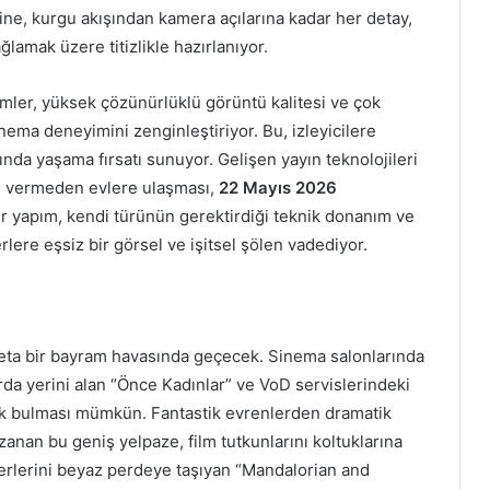
e, kurgu akışından kamera açılarına kadar her detay,
ğlamak üzere titizlikle hazırlanıyor.
filmler, yüksek çözünürlüklü görüntü kalitesi ve çok
sinema deneyimini zenginleştiriyor. Bu, izleyicilere
nda yaşama fırsatı sunuyor. Gelişen yayın teknolojileri
dün vermeden evlere ulaşması,
22 Mayıs 2026
 bir yapım, kendi türünün gerektirdiği teknik donanım ve
ere eşsiz bir görsel ve işitsel şölen vadediyor.
deta bir bayram havasında geçecek. Sinema salonlarında
arda yerini alan “Önce Kadınlar” ve VoD servislerindeki
ek bulması mümkün. Fantastik evrenlerden dramatik
anan bu geniş yelpaze, film tutkunlarını koltuklarına
terlerini beyaz perdeye taşıyan “Mandalorian and