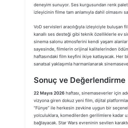
deneyim sunuyor. Ses kurgusundan renk paletin
izleyicinin filme tam anlamıyla dahil olmasını sa
VoD servisleri aracılığıyla izleyiciyle buluşan 
kanallı ses desteği gibi teknik özelliklerle ev 
sinema salonu atmosferini kendi yaşam alanları
sayesinde, filmlerin orijinal kalitelerinden ö
haftasındaki film keyfini ikiye katlayacak. Her
sanatsal yaklaşımla harmanlanarak sinemaseverl
Sonuç ve Değerlendirme
22 Mayıs 2026
haftası, sinemaseverler için a
vizyona giren dokuz yeni film, dijital platforml
“Fünye” ile herkesin zevkine uygun bir seçen
yolculuklara, komedilerden gerilimlere kadar uz
bağlayacak. Star Wars evreninin sevilen karak