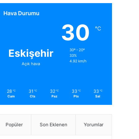
Hava Durumu
30
℃
Eskişehir
30º - 20º
33%
4.92 km/h
Açık hava
28
31
32
33
33
℃
℃
℃
℃
℃
Cum
Cts
Paz
Pts
Sal
Popüler
Son Eklenen
Yorumlar