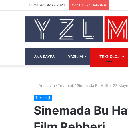
Cuma, Ağustos 7 2026
Son Dakika Haberleri
ANA SAYFA
YAZILIM
TEKNOLOJI
Anasayfa
/
Teknoloji
/
Sinemada Bu Hafta: 22 Mayı
Teknoloji
Sinemada Bu Haf
Film Rehberi