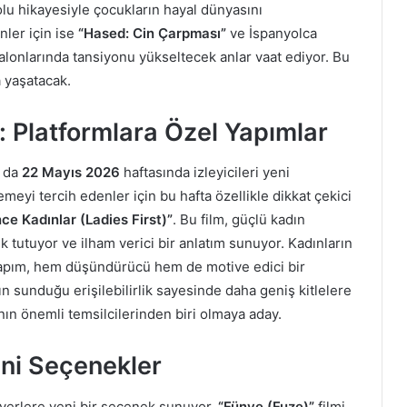
u hikayesiyle çocukların hayal dünyasını
nler için ise
“Hased: Cin Çarpması”
ve İspanyolca
alonlarında tansiyonu yükseltecek anlar vaat ediyor. Bu
a yaşatacak.
: Platformlara Özel Yapımlar
r da
22 Mayıs 2026
haftasında izleyicileri yeni
meyi tercih edenler için bu hafta özellikle dikkat çekici
ce Kadınlar (Ladies First)”
. Bu film, güçlü kadın
k tutuyor ve ilham verici bir anlatım sunuyor. Kadınların
apım, hem düşündürücü hem de motive edici bir
ın sunduğu erişilebilirlik sayesinde daha geniş kitlelere
ın önemli temsilcilerinden biri olmaya aday.
eni Seçenekler
everlere yeni bir seçenek sunuyor.
“Fünye (Fuze)”
filmi,