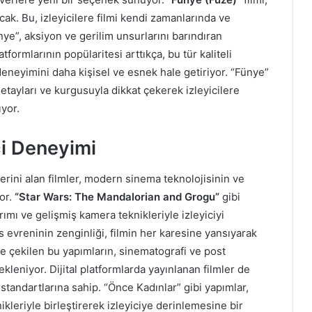
acak. Bu, izleyicilere filmi kendi zamanlarında ve
nye”, aksiyon ve gerilim unsurlarını barındıran
tformlarının popülaritesi arttıkça, bu tür kaliteli
neyimini daha kişisel ve esnek hale getiriyor. “Fünye”
detayları ve kurgusuyla dikkat çekerek izleyicilere
yor.
ci Deneyimi
yerini alan filmler, modern sinema teknolojisinin ve
or.
“Star Wars: The Mandalorian and Grogu”
gibi
ımı ve gelişmiş kamera teknikleriyle izleyiciyi
 evreninin zenginliği, filmin her karesine yansıyarak
yle çekilen bu yapımların, sinematografi ve post
leniyor. Dijital platformlarda yayınlanan filmler de
tandartlarına sahip. “Önce Kadınlar” gibi yapımlar,
leriyle birleştirerek izleyiciye derinlemesine bir