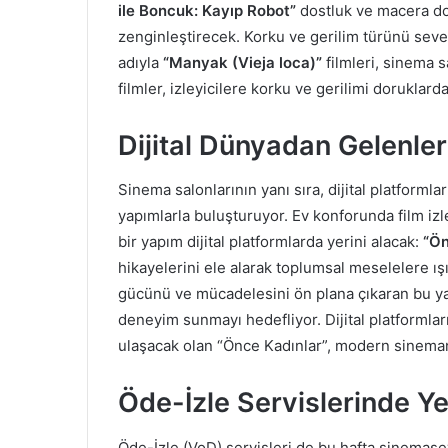
ile Boncuk: Kayıp Robot”
dostluk ve macera dol
zenginleştirecek. Korku ve gerilim türünü seve
adıyla
“Manyak (Vieja loca)”
filmleri, sinema s
filmler, izleyicilere korku ve gerilimi doruklard
Dijital Dünyadan Gelenler
Sinema salonlarının yanı sıra, dijital platformla
yapımlarla buluşturuyor. Ev konforunda film izle
bir yapım dijital platformlarda yerini alacak:
“Ön
hikayelerini ele alarak toplumsal meselelere ışı
gücünü ve mücadelesini ön plana çıkaran bu y
deneyim sunmayı hedefliyor. Dijital platformlar
ulaşacak olan “Önce Kadınlar”, modern sineman
Öde-İzle Servislerinde Y
Öde-İzle (VoD) servisleri de bu hafta sinemas