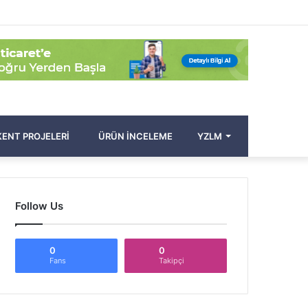
Facebook
Twitter
Pinterest
YouTube
Instagram
Kayıt
Rastgele
Kenar
Arama
Ol
Makale
Bölmesi
yap
...
ENT PROJELERI
ÜRÜN İNCELEME
YZLM
Follow Us
0
0
Fans
Takipçi