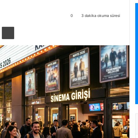
0
3 dakika okuma süresi
ta ile paylaş
Yazdır