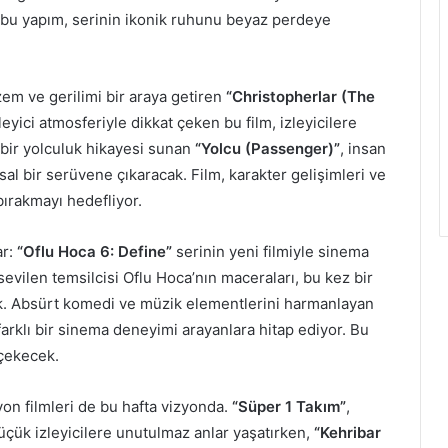
n bu yapım, serinin ikonik ruhunu beyaz perdeye
zem ve gerilimi bir araya getiren
“Christopherlar (The
eyici atmosferiyle dikkat çeken bu film, izleyicilere
bir yolculuk hikayesi sunan
“Yolcu (Passenger)”
, insan
sal bir serüvene çıkaracak. Film, karakter gelişimleri ve
 bırakmayı hedefliyor.
ar:
“Oflu Hoca 6: Define”
serinin yeni filmiyle sinema
sevilen temsilcisi Oflu Hoca’nın maceraları, bu kez bir
ak. Absürt komedi ve müzik elementlerini harmanlayan
farklı bir sinema deneyimi arayanlara hitap ediyor. Bu
 çekecek.
yon filmleri de bu hafta vizyonda.
“Süper 1 Takım”
,
küçük izleyicilere unutulmaz anlar yaşatırken,
“Kehribar