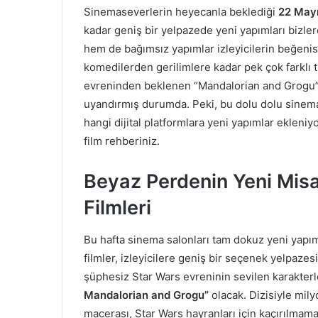
Sinemaseverlerin heyecanla beklediği
22 May
kadar geniş bir yelpazede yeni yapımları bizler
hem de bağımsız yapımlar izleyicilerin beğenis
komedilerden gerilimlere kadar pek çok farklı t
evreninden beklenen “Mandalorian and Grogu” 
uyandırmış durumda. Peki, bu dolu dolu sinema 
hangi dijital platformlara yeni yapımlar ekleniy
film rehberiniz.
Beyaz Perdenin Yeni Misa
Filmleri
Bu hafta sinema salonları tam dokuz yeni yapımla
filmler, izleyicilere geniş bir seçenek yelpazes
şüphesiz Star Wars evreninin sevilen karakterl
Mandalorian and Grogu”
olacak. Dizisiyle mily
macerası, Star Wars hayranları için kaçırılmamas