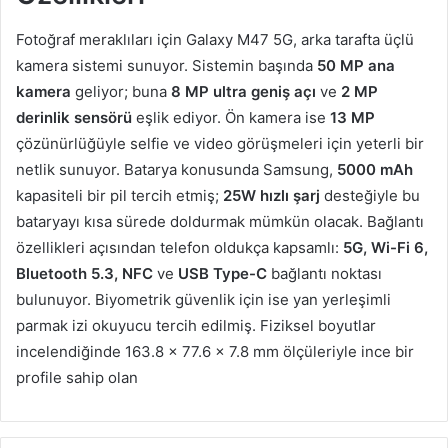
Fotoğraf meraklıları için Galaxy M47 5G, arka tarafta üçlü
kamera sistemi sunuyor. Sistemin başında
50 MP ana
kamera
geliyor; buna
8 MP ultra geniş açı
ve
2 MP
derinlik sensörü
eşlik ediyor. Ön kamera ise
13 MP
çözünürlüğüyle selfie ve video görüşmeleri için yeterli bir
netlik sunuyor. Batarya konusunda Samsung,
5000 mAh
kapasiteli bir pil tercih etmiş;
25W hızlı şarj
desteğiyle bu
bataryayı kısa sürede doldurmak mümkün olacak. Bağlantı
özellikleri açısından telefon oldukça kapsamlı:
5G, Wi-Fi 6,
Bluetooth 5.3, NFC
ve
USB Type-C
bağlantı noktası
bulunuyor. Biyometrik güvenlik için ise yan yerleşimli
parmak izi okuyucu tercih edilmiş. Fiziksel boyutlar
incelendiğinde 163.8 x 77.6 x 7.8 mm ölçüleriyle ince bir
profile sahip olan