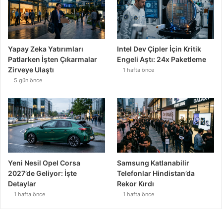
Yapay Zeka Yatırımları
Intel Dev Çipler İçin Kritik
Patlarken İşten Çıkarmalar
Engeli Aştı: 24x Paketleme
Zirveye Ulaştı
1 hafta önce
5 gün önce
Yeni Nesil Opel Corsa
Samsung Katlanabilir
2027’de Geliyor: İşte
Telefonlar Hindistan’da
Detaylar
Rekor Kırdı
1 hafta önce
1 hafta önce