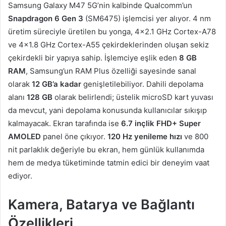
Samsung Galaxy M47 5G’nin kalbinde Qualcomm’un
Snapdragon 6 Gen 3
(SM6475) işlemcisi yer alıyor. 4 nm
üretim süreciyle üretilen bu yonga, 4×2.1 GHz Cortex-A78
ve 4×1.8 GHz Cortex-A55 çekirdeklerinden oluşan sekiz
çekirdekli bir yapıya sahip. İşlemciye eşlik eden
8 GB
RAM
, Samsung’un RAM Plus özelliği sayesinde sanal
olarak
12 GB’a kadar
genişletilebiliyor. Dahili depolama
alanı
128 GB
olarak belirlendi; üstelik microSD kart yuvası
da mevcut, yani depolama konusunda kullanıcılar sıkışıp
kalmayacak. Ekran tarafında ise
6.7 inçlik FHD+ Super
AMOLED
panel öne çıkıyor.
120 Hz yenileme hızı
ve 800
nit parlaklık değeriyle bu ekran, hem günlük kullanımda
hem de medya tüketiminde tatmin edici bir deneyim vaat
ediyor.
Kamera, Batarya ve Bağlantı
Özellikleri