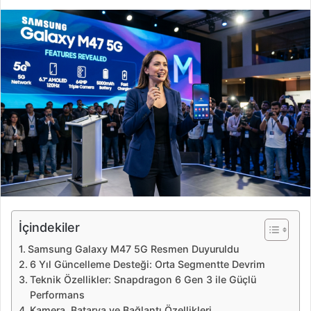
i
r
e
-
p
o
s
t
a
g
ö
n
d
e
İçindekiler
r
Samsung Galaxy M47 5G Resmen Duyuruldu
m
6 Yıl Güncelleme Desteği: Orta Segmentte Devrim
e
Teknik Özellikler: Snapdragon 6 Gen 3 ile Güçlü
k
Performans
Kamera, Batarya ve Bağlantı Özellikleri