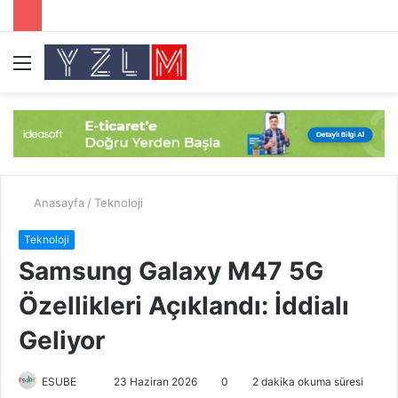
Menü
A
y
...
Anasayfa
/
Teknoloji
Teknoloji
Samsung Galaxy M47 5G
Özellikleri Açıklandı: İddialı
Geliyor
ESUBE
B
23 Haziran 2026
0
2 dakika okuma süresi