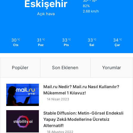
Eskişehir
30º - 16º
82%
2.68 km/h
Açık hava
30
31
33
33
34
℃
℃
℃
℃
℃
Cts
Paz
Pts
Sal
Çar
Popüler
Son Eklenen
Yorumlar
Mail.ru Nedir? Mail.ru Nasıl Kullanılır?
Mükemmel 1 Kılavuz!
14 Nisan 2023
Stable Diffusion: Metin-Görsel Endeksli
Yapay Zekâ Modellerine Ücretsiz
Alternatif!
18 Ağustos 2022