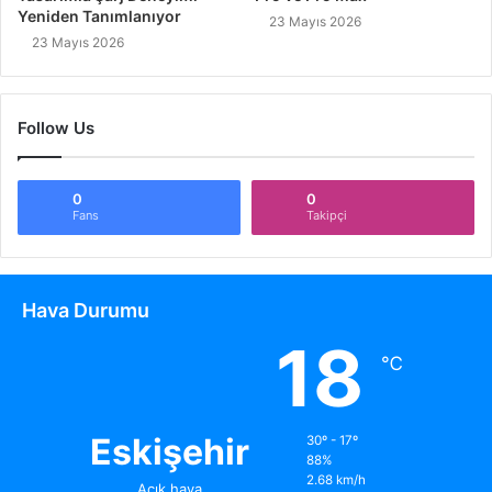
Yeniden Tanımlanıyor
23 Mayıs 2026
23 Mayıs 2026
Follow Us
0
0
Fans
Takipçi
Hava Durumu
18
℃
Eskişehir
30º - 17º
88%
2.68 km/h
Açık hava