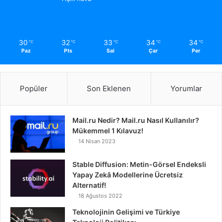
30
32
33
34
34
℃
℃
℃
℃
℃
Paz
Pts
Sal
Çar
Per
Popüler
Son Eklenen
Yorumlar
Mail.ru Nedir? Mail.ru Nasıl Kullanılır?
Mükemmel 1 Kılavuz!
14 Nisan 2023
Stable Diffusion: Metin-Görsel Endeksli
Yapay Zekâ Modellerine Ücretsiz
Alternatif!
18 Ağustos 2022
Teknolojinin Gelişimi ve Türkiye