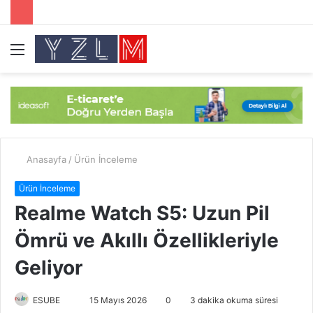
Menü
A
y
...
Anasayfa
/
Ürün İnceleme
Ürün İnceleme
Realme Watch S5: Uzun Pil
Ömrü ve Akıllı Özellikleriyle
Geliyor
ESUBE
B
15 Mayıs 2026
0
3 dakika okuma süresi