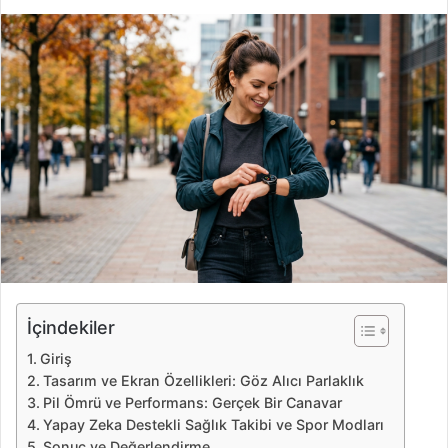
i
r
e
-
p
o
s
t
a
g
ö
n
d
e
İçindekiler
r
Giriş
m
Tasarım ve Ekran Özellikleri: Göz Alıcı Parlaklık
e
Pil Ömrü ve Performans: Gerçek Bir Canavar
k
Yapay Zeka Destekli Sağlık Takibi ve Spor Modları
Sonuç ve Değerlendirme