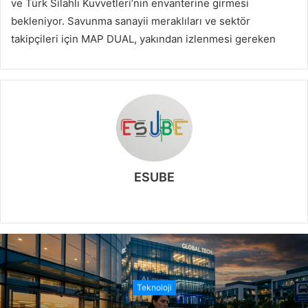
ve Türk Silahlı Kuvvetleri’nin envanterine girmesi
bekleniyor. Savunma sanayii meraklıları ve sektör
takipçileri için MAP DUAL, yakından izlenmesi gereken
ESUBE
W
e
b
s
i
t
Teknoloji
e