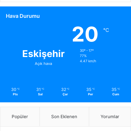
Hava Durumu
20
℃
Eskişehir
30º - 17º
77%
4.47 km/h
Açık hava
30
31
32
35
35
℃
℃
℃
℃
℃
Pts
Sal
Çar
Per
Cum
Popüler
Son Eklenen
Yorumlar