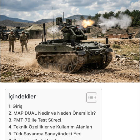
r
e
-
p
o
s
t
a
g
ö
n
d
e
İçindekiler
r
Giriş
m
MAP DUAL Nedir ve Neden Önemlidir?
e
PMT-76 ile Test Süreci
k
Teknik Özellikler ve Kullanım Alanları
Türk Savunma Sanayiindeki Yeri