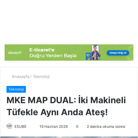
Anasayfa
/
Teknoloji
Teknoloji
MKE MAP DUAL: İki Makineli
Tüfekle Aynı Anda Ateş!
ESUBE
B
19 Haziran 2026
0
2 dakika okuma süresi
i