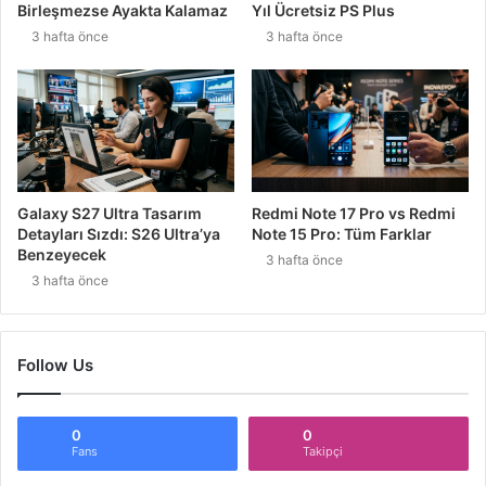
Birleşmezse Ayakta Kalamaz
Yıl Ücretsiz PS Plus
3 hafta önce
3 hafta önce
Galaxy S27 Ultra Tasarım
Redmi Note 17 Pro vs Redmi
Detayları Sızdı: S26 Ultra’ya
Note 15 Pro: Tüm Farklar
Benzeyecek
3 hafta önce
3 hafta önce
Follow Us
0
0
Fans
Takipçi