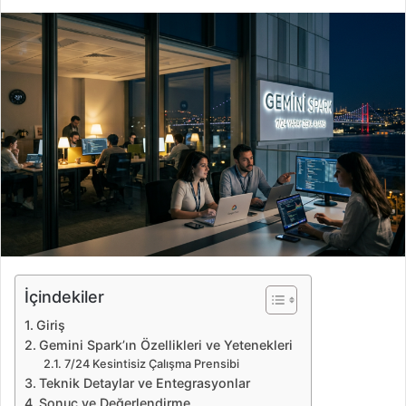
i
r
e
-
p
o
s
t
a
g
ö
n
d
e
İçindekiler
r
Giriş
m
Gemini Spark’ın Özellikleri ve Yetenekleri
e
7/24 Kesintisiz Çalışma Prensibi
k
Teknik Detaylar ve Entegrasyonlar
Sonuç ve Değerlendirme