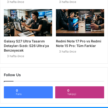
3 hafta önce
3 hafta önce
Galaxy S27 Ultra Tasarım
Redmi Note 17 Pro vs Redmi
Detayları Sızdı: S26 Ultra’ya
Note 15 Pro: Tüm Farklar
Benzeyecek
3 hafta önce
3 hafta önce
Follow Us
0
0
Fans
Takipçi