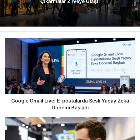
Çıkarmalar Zirveye Ulaştı
i
Google Gmail Live: E-postalarda Sesli Yapay Zeka
Dönemi Başladı