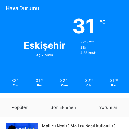
Hava Durumu
31
℃
Eskişehir
32º - 21º
21%
4.67 km/h
Açık hava
32
31
32
32
31
℃
℃
℃
℃
℃
Çar
Per
Cum
Cts
Paz
Popüler
Son Eklenen
Yorumlar
Mail.ru Nedir? Mail.ru Nasıl Kullanılır?