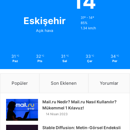
14
Eskişehir
31º - 14º
85%
1.34 km/h
Açık hava
31
32
31
33
34
℃
℃
℃
℃
℃
Paz
Pts
Sal
Çar
Per
Popüler
Son Eklenen
Yorumlar
Mail.ru Nedir? Mail.ru Nasıl Kullanılır?
Mükemmel 1 Kılavuz!
14 Nisan 2023
Stable Diffusion: Metin-Görsel Endeksli