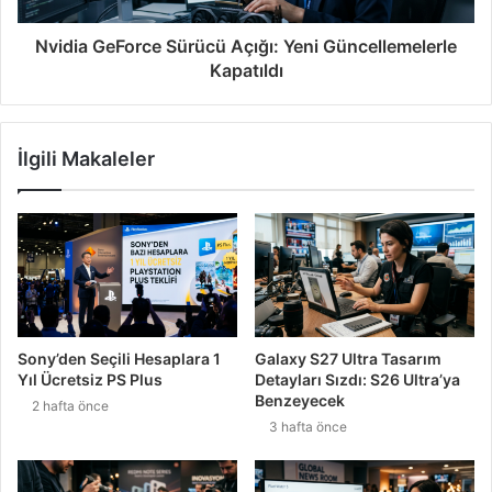
Nvidia GeForce Sürücü Açığı: Yeni Güncellemelerle
Kapatıldı
İlgili Makaleler
Sony’den Seçili Hesaplara 1
Galaxy S27 Ultra Tasarım
Yıl Ücretsiz PS Plus
Detayları Sızdı: S26 Ultra’ya
Benzeyecek
2 hafta önce
3 hafta önce