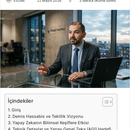
ESUBE
B
22 Mayıs 2026
0
3 dakika okuma süresi
i
r
e
-
p
o
s
t
a
g
ö
n
d
e
İçindekiler
r
Giriş
m
Demis Hassabis ve Tekillik Vizyonu
e
Yapay Zekanın Bilimsel Keşiflere Etkisi
k
Teknik Detaylar ve Yapay Genel Zeka (AGI) Hedefi