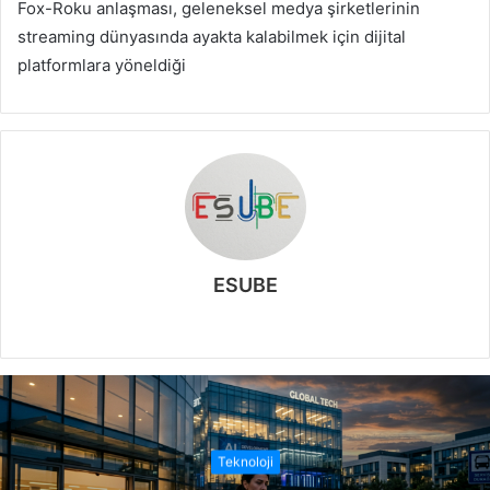
Fox-Roku anlaşması, geleneksel medya şirketlerinin
streaming dünyasında ayakta kalabilmek için dijital
platformlara yöneldiği
ESUBE
W
e
b
s
i
t
Teknoloji
e