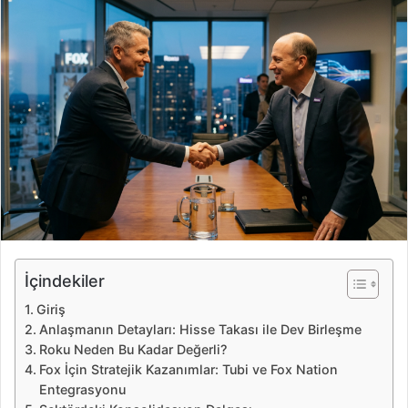
r
e
-
p
o
s
t
a
g
ö
n
d
e
İçindekiler
r
Giriş
m
Anlaşmanın Detayları: Hisse Takası ile Dev Birleşme
e
Roku Neden Bu Kadar Değerli?
k
Fox İçin Stratejik Kazanımlar: Tubi ve Fox Nation
Entegrasyonu