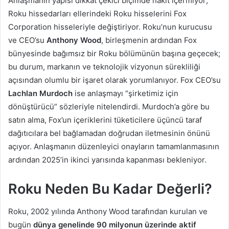
Anlaşmanın yapısı dikkat çekici biçimde nakit içermiyor;
Roku hissedarları ellerindeki Roku hisselerini Fox
Corporation hisseleriyle değiştiriyor. Roku’nun kurucusu
ve CEO’su
Anthony Wood
, birleşmenin ardından Fox
bünyesinde bağımsız bir Roku bölümünün başına geçecek;
bu durum, markanın ve teknolojik vizyonun sürekliliği
açısından olumlu bir işaret olarak yorumlanıyor. Fox CEO’su
Lachlan Murdoch
ise anlaşmayı “şirketimiz için
dönüştürücü” sözleriyle nitelendirdi. Murdoch’a göre bu
satın alma, Fox’un içeriklerini tüketicilere üçüncü taraf
dağıtıcılara bel bağlamadan doğrudan iletmesinin önünü
açıyor. Anlaşmanın düzenleyici onayların tamamlanmasının
ardından 2025’in ikinci yarısında kapanması bekleniyor.
Roku Neden Bu Kadar Değerli?
Roku, 2002 yılında Anthony Wood tarafından kurulan ve
bugün
dünya genelinde 90 milyonun üzerinde aktif