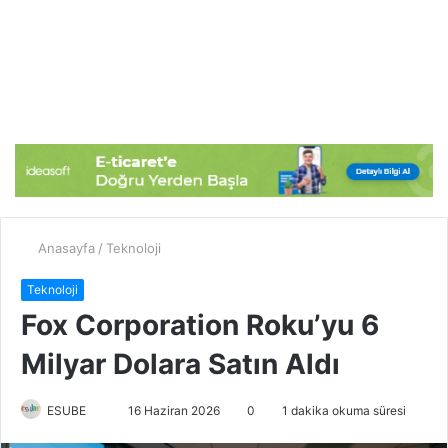
Anasayfa
/
Teknoloji
Teknoloji
Fox Corporation Roku’yu 6
Milyar Dolara Satın Aldı
ESUBE
B
16 Haziran 2026
0
1 dakika okuma süresi
i