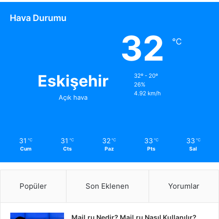
Hava Durumu
32
℃
Eskişehir
32º - 20º
26%
4.92 km/h
Açık hava
31
31
32
33
33
℃
℃
℃
℃
℃
Cum
Cts
Paz
Pts
Sal
Popüler
Son Eklenen
Yorumlar
Mail.ru Nedir? Mail.ru Nasıl Kullanılır?