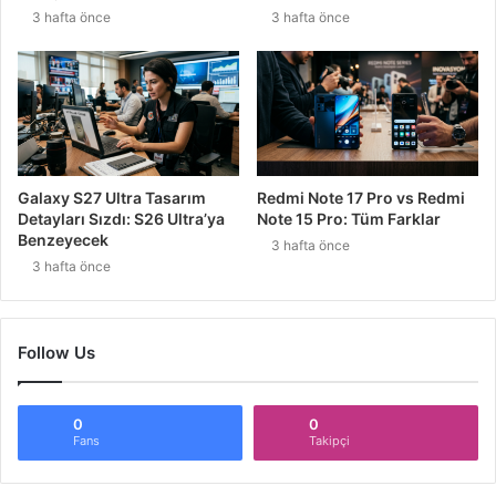
3 hafta önce
3 hafta önce
Galaxy S27 Ultra Tasarım
Redmi Note 17 Pro vs Redmi
Detayları Sızdı: S26 Ultra’ya
Note 15 Pro: Tüm Farklar
Benzeyecek
3 hafta önce
3 hafta önce
Follow Us
0
0
Fans
Takipçi