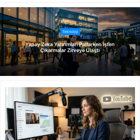
b
s
i
t
Teknoloji
e
Yapay Zeka Yatırımları Patlarken İşten
s
Çıkarmalar Zirveye Ulaştı
i