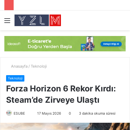
Menü
A
y
...
Anasayfa
/
Teknoloji
Teknoloji
Forza Horizon 6 Rekor Kırdı:
Steam’de Zirveye Ulaştı
ESUBE
B
17 Mayıs 2026
0
3 dakika okuma süresi
i
r