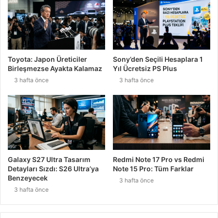
Toyota: Japon Üreticiler
Sony’den Seçili Hesaplara 1
Birleşmezse Ayakta Kalamaz
Yıl Ücretsiz PS Plus
3 hafta önce
3 hafta önce
Galaxy S27 Ultra Tasarım
Redmi Note 17 Pro vs Redmi
Detayları Sızdı: S26 Ultra’ya
Note 15 Pro: Tüm Farklar
Benzeyecek
3 hafta önce
3 hafta önce