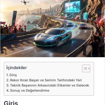
e
-
p
o
s
t
a
g
ö
n
d
e
İçindekiler
r
Giriş
m
Rekor Kıran Başarı ve Serinin Tarihindeki Yeri
e
Teknik Başarının Arkasındaki Etkenler ve Gelecek
k
Sonuç ve Değerlendirme
Giriş