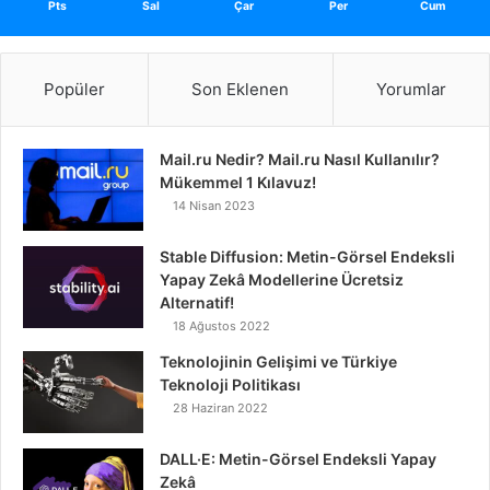
Pts
Sal
Çar
Per
Cum
Popüler
Son Eklenen
Yorumlar
Mail.ru Nedir? Mail.ru Nasıl Kullanılır?
Mükemmel 1 Kılavuz!
14 Nisan 2023
Stable Diffusion: Metin-Görsel Endeksli
Yapay Zekâ Modellerine Ücretsiz
Alternatif!
18 Ağustos 2022
Teknolojinin Gelişimi ve Türkiye
Teknoloji Politikası
28 Haziran 2022
DALL·E: Metin-Görsel Endeksli Yapay
Zekâ