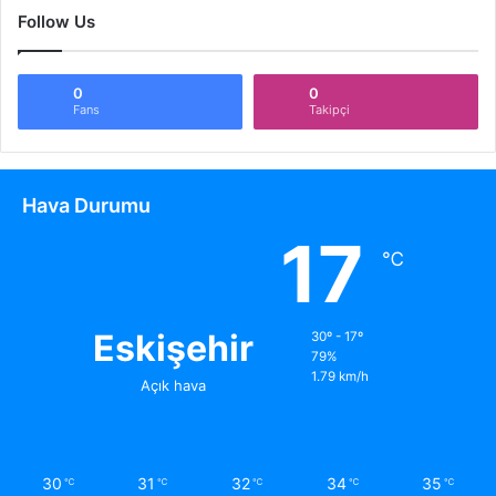
Follow Us
0
0
Fans
Takipçi
Hava Durumu
17
℃
Eskişehir
30º - 17º
79%
1.79 km/h
Açık hava
30
31
32
34
35
℃
℃
℃
℃
℃